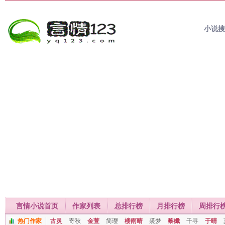
小说
言情小说首页
作家列表
总排行榜
月排行榜
周排行
热门作家
古灵
寄秋
金萱
简璎
楼雨晴
裘梦
黎孅
千寻
于晴