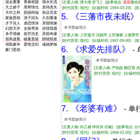
误会重重
青春校园
细水长流
[主要人物: 谭大维 舒飞 ] [故事地点:
美国
曼哈顿
天之娇子
黑帮情仇
患得患失
[时代背景: 现代] [出版时间: 1994-03-29] [发布
天作之和
因祸得福
协议买卖
5. 《三藩市夜未眠》
家族恩怨
浪子回头
久别重逢
才子佳人
虐恋情深
异国情缘
本书暂缺简介
幻想天开
女扮男装
你情我愿
杀手情缘
架空历史
异国奇缘
[主要人物: 上官傲天 沈靓亭 上官傲蝶 上傲擎官
假凤虚凰
破案悬疑
阴错阳差
[时代背景: 现代] [出版时间: 1997-09-00] [发布
强取豪夺
爱恨交织
魂驰梦移
6. 《求爱先排队》
-
豪门恩怨
本书暂缺简介
[主要人物: 严柏皓 阙苡萱 
[时代背景: 现代] [出版时间: 20
7. 《老婆有难》
- 单
本书暂缺简介
[主要人物: 向乙威 钟应伶 石毓] [故事地点: 台
[时代背景: 现代] [出版时间: 1998-01-00] [发布