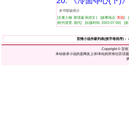
20. 《冷面夺心(下)
本书暂缺简介
[主要人物: 那清漩 风培文 ] [故事地点:
美国
] 
[时代背景: 现代] [出版时间: 2003-07-00] [发布
言情小说作家列表(按字母排序)：
Copyright ©
言情1
本站收录小说的是网友上传!本站的所有社区话
执