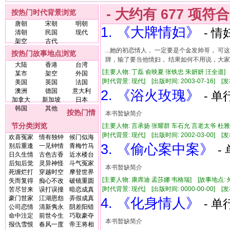
- 大约有
677
项符
按热门时代背景浏览
唐朝
宋朝
明朝
1. 《大牌情妇》
- 情
清朝
民国
现代
架空
古代
...她的初恋情人， 一定要是个金发帅哥，
按热门故事地点浏览
牌，输了要当他情妇， 结果如何不用说，大家应
大陆
香港
台湾
[主要人物: 丁磊 俞映夏 张铁忠 朱妍妍 汪全道]
某市
架空
外国
[时代背景: 现代] [出版时间: 2003-07-16] [发布
美国
英国
法国
澳洲
德国
意大利
2. 《浴火玫瑰》
- 单
加拿大
新加坡
日本
韩国
其他
按热门情
本书暂缺简介
节分类浏览
[主要人物: 言承扬 张耀群 车石允 言老太爷 杜雅穗
[时代背景: 现代] [出版时间: 2002-03-00] [发布
欢喜冤家
情有独钟
候门似海
3. 《偷心案中案》
别后重逢
一见钟情
青梅竹马
-
日久生情
古色古香
近水楼台
后知后觉
灵异神怪
斗气冤家
本书暂缺简介
死缠烂打
穿越时空
摩登世界
[主要人物: 康席迪 孟莎娜 韦格瑞] [故事地点: 
失而复得
痴心不改
破镜重圆
[时代背景: 现代] [出版时间: 0000-00-00] [发布
苦尽甘来
误打误撞
暗恋成真
豪门世家
江湖恩怨
弄假成真
4. 《化身情人》
- 单
公司恋情
清新隽永
阴差阳错
命中注定
前世今生
巧取豪夺
本书暂缺简介
报仇雪恨
春风一度
帝王将相