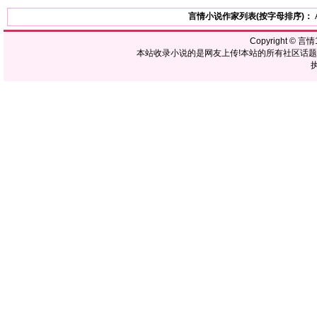
言情小说作家列表(按字母排序)：
Copyright ©
言情1
本站收录小说的是网友上传!本站的所有社区话
执