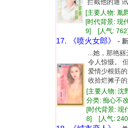
拦截他的通 讯
[主要人物: 胤
[时代背景: 现代]
9] [人气: 762
17. 《喷火女郎》
- 
...她，那
令人惊慑。 
爱情少根筋的
收拾烂摊子的好
[主要人物: 沈
分类: 痴心不改
[时代背景: 现代]
8] [人气: 240