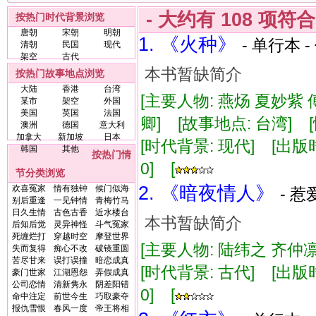
- 大约有
108
项符
按热门时代背景浏览
唐朝
宋朝
明朝
1. 《火种》
- 单行本 -
清朝
民国
现代
架空
古代
本书暂缺简介
按热门故事地点浏览
大陆
香港
台湾
[主要人物: 燕炀 夏妙紫
某市
架空
外国
美国
英国
法国
卿] [故事地点: 台湾] 
澳洲
德国
意大利
加拿大
新加坡
日本
[时代背景: 现代] [出版时间:
韩国
其他
按热门情
0] [
节分类浏览
2. 《暗夜情人》
欢喜冤家
情有独钟
候门似海
- 惹
别后重逢
一见钟情
青梅竹马
日久生情
古色古香
近水楼台
本书暂缺简介
后知后觉
灵异神怪
斗气冤家
死缠烂打
穿越时空
摩登世界
[主要人物: 陆纬之 齐仲凛
失而复得
痴心不改
破镜重圆
苦尽甘来
误打误撞
暗恋成真
[时代背景: 古代] [出版时间:
豪门世家
江湖恩怨
弄假成真
公司恋情
清新隽永
阴差阳错
0] [
命中注定
前世今生
巧取豪夺
报仇雪恨
春风一度
帝王将相