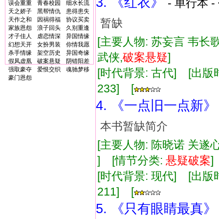
3. 《红衣》
- 单行本 -
误会重重
青春校园
细水长流
天之娇子
黑帮情仇
患得患失
天作之和
因祸得福
协议买卖
暂缺
家族恩怨
浪子回头
久别重逢
才子佳人
虐恋情深
异国情缘
[主要人物: 苏妄言 韦长歌
幻想天开
女扮男装
你情我愿
杀手情缘
架空历史
异国奇缘
武侠,
破案
悬疑
]
假凤虚凰
破案悬疑
阴错阳差
强取豪夺
爱恨交织
魂驰梦移
[时代背景: 古代] [出版时间:
豪门恩怨
233] [
4. 《一点旧一点新》
本书暂缺简介
[主要人物: 陈晓诺 关遂
] [情节分类:
悬疑
破案
[时代背景: 现代] [出版时间:
211] [
5. 《只有眼睛最真》