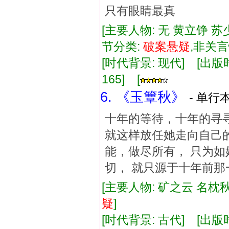
只有眼睛最真
[主要人物: 无 黄立铮 苏
节分类:
破案
悬疑
,非关
[时代背景: 现代] [出版时间:
165] [
6. 《玉簟秋》
- 单行本
十年的等待，十年的寻寻
就这样放任她走向自己的
能，做尽所有， 只为如
切， 就只源于十年前那
[主要人物: 矿之云 名枕秋
疑
]
[时代背景: 古代] [出版时间: