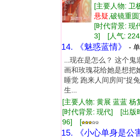
[主要人物: 卫
悬疑
,破镜重
[时代背景: 现代]
3] [人气: 224
14. 《魅惑蓝情》
- 
...现在是怎么？ 这
画和玫瑰花给她是想把她
睡觉 跑来人间房间“捉
生...
[主要人物: 黄展 蓝蓝 杨
[时代背景: 现代] [出版时间:
96] [
15. 《小心单身是公