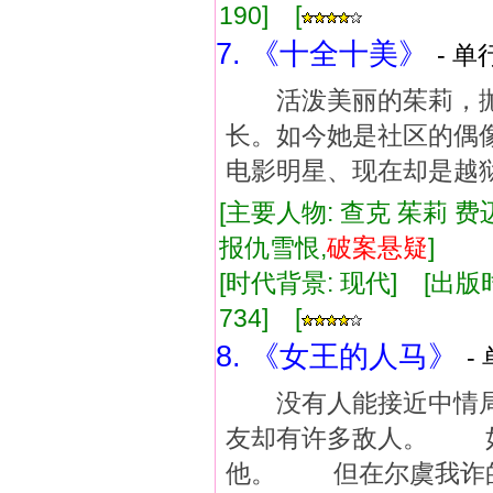
190] [
7. 《十全十美》
- 单
活泼美丽的茱莉，抛
长。如今她是社区的偶
电影明星、现在却是越狱在
[主要人物: 查克 茱莉 费
报仇雪恨,
破案
悬疑
]
[时代背景: 现代] [出版时间:
734] [
8. 《女王的人马》
-
没有人能接近中情局
友却有许多敌人。 如
他。 但在尔虞我诈的