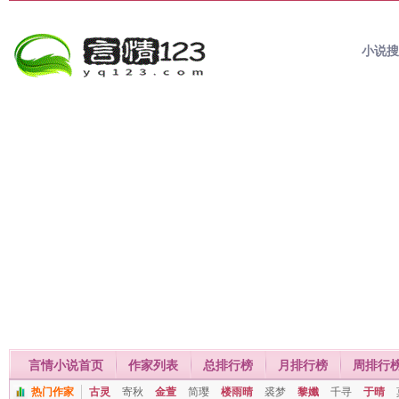
小说
言情小说首页
作家列表
总排行榜
月排行榜
周排行
热门作家
古灵
寄秋
金萱
简璎
楼雨晴
裘梦
黎孅
千寻
于晴