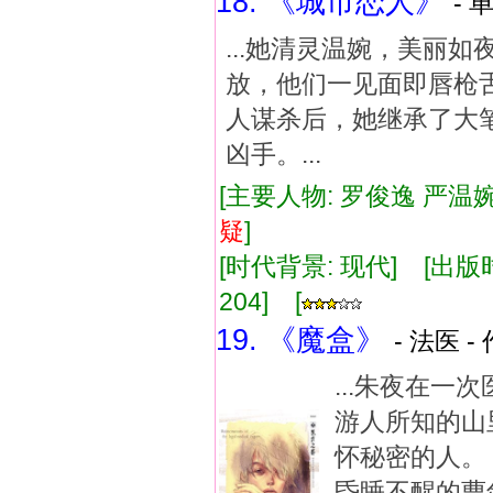
18. 《城市恋人》
- 
...她清灵温婉，美丽
放，他们一见面即唇枪
人谋杀后，她继承了大
凶手。...
[主要人物: 罗俊逸 严温婉
疑
]
[时代背景: 现代] [出版时间:
204] [
19. 《魔盒》
- 法医 -
...朱夜在
游人所知的山
怀秘密的人。
昏睡不醒的曹剑