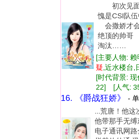
初次见面
愧是CSI
会撒娇才会
绝顶的帅哥
淘汰……
[主要人物: 赖
疑
,近水楼台
[时代背景: 现代
22] [人气: 3
16. 《爵战狂娇》
- 
...荒唐！
他带那手无缚
电子通讯网路