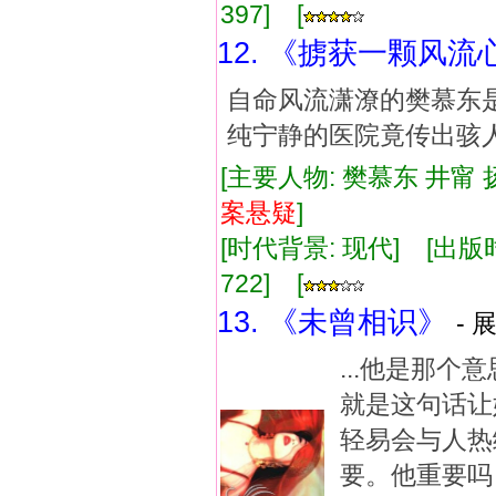
397] [
12. 《掳获一颗风流
自命风流潇潦的樊慕东
纯宁静的医院竟传出骇
[主要人物: 樊慕东 井甯 
案
悬疑
]
[时代背景: 现代] [出版时间:
722] [
13. 《未曾相识》
- 
...他是那
就是这句话让
轻易会与人热
要。他重要吗