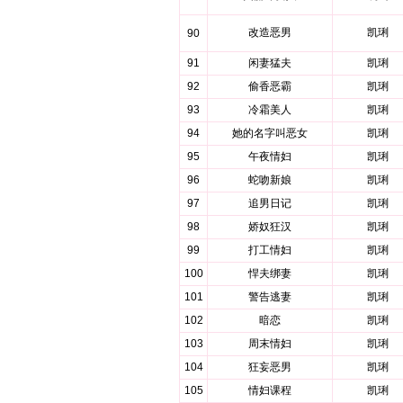
改造恶男
凯琍
90
91
闲妻猛夫
凯琍
92
偷香恶霸
凯琍
93
冷霜美人
凯琍
94
她的名字叫恶女
凯琍
95
午夜情妇
凯琍
96
蛇吻新娘
凯琍
97
追男日记
凯琍
98
娇奴狂汉
凯琍
99
打工情妇
凯琍
100
悍夫绑妻
凯琍
101
警告逃妻
凯琍
102
暗恋
凯琍
103
周末情妇
凯琍
104
狂妄恶男
凯琍
105
情妇课程
凯琍