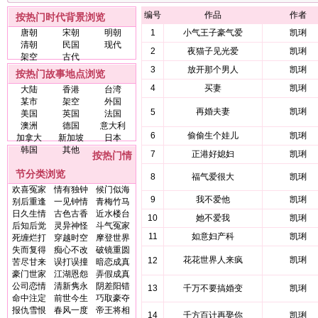
编号
作品
作者
按热门时代背景浏览
唐朝
宋朝
明朝
1
小气王子豪气爱
凯琍
清朝
民国
现代
2
夜猫子见光爱
凯琍
架空
古代
3
放开那个男人
凯琍
按热门故事地点浏览
4
买妻
凯琍
大陆
香港
台湾
某市
架空
外国
再婚夫妻
凯琍
5
美国
英国
法国
澳洲
德国
意大利
6
偷偷生个娃儿
凯琍
加拿大
新加坡
日本
韩国
其他
7
正港好媳妇
凯琍
按热门情
节分类浏览
8
福气爱很大
凯琍
欢喜冤家
情有独钟
候门似海
9
我不爱他
凯琍
别后重逢
一见钟情
青梅竹马
日久生情
古色古香
近水楼台
10
她不爱我
凯琍
后知后觉
灵异神怪
斗气冤家
11
如意妇产科
凯琍
死缠烂打
穿越时空
摩登世界
失而复得
痴心不改
破镜重圆
花花世界人来疯
凯琍
12
苦尽甘来
误打误撞
暗恋成真
豪门世家
江湖恩怨
弄假成真
公司恋情
清新隽永
阴差阳错
13
千万不要搞婚变
凯琍
命中注定
前世今生
巧取豪夺
报仇雪恨
春风一度
帝王将相
14
千方百计再娶你
凯琍