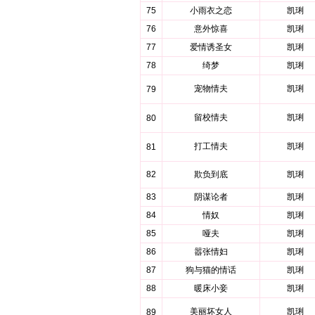
75
小雨衣之恋
凯琍
76
意外惊喜
凯琍
77
爱情诱圣女
凯琍
78
绮梦
凯琍
宠物情夫
凯琍
79
留校情夫
凯琍
80
打工情夫
凯琍
81
82
欺负到底
凯琍
83
阴谋论者
凯琍
84
情奴
凯琍
85
哑夫
凯琍
86
嚣张情妇
凯琍
87
狗与猫的情话
凯琍
88
暖床小妾
凯琍
美丽坏女人
凯琍
89