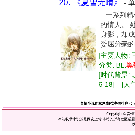
20. 《夏雪无晴》
- 
...一系
的情人。 
身影，却成
委屈分毫的
[主要人物:
分类: BL,
黑
[时代背景: 现
6-18] [人气
言情小说作家列表(按字母排序)：
Copyright ©
言情1
本站收录小说的是网友上传!本站的所有社区话
执