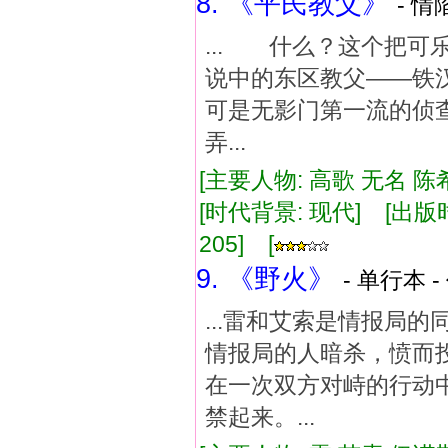
8. 《平民教父》
- 情
... 什么？这个把
说中的东区教父——
可是无影门第一流的
弄...
[主要人物: 高歌 无名 陈
[时代背景: 现代] [出版时间:
205] [
9. 《野火》
- 单行本 -
...雷和艾索是情报局
情报局的人暗杀，愤而
在一次双方对峙的行动
禁起来。...