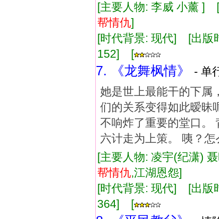
[主要人物: 李威 小薰 ]
帮
情仇
]
[时代背景: 现代] [出版时间:
152] [
7. 《龙舞枫情》
- 单
她是世上最能干的下属，
们的关系变得如此暧昧呢
不响炸了重要的堂口。 
六计走为上策。 咦？怎
[主要人物: 凌宇(纪潇) 
帮
情仇
,江湖恩怨]
[时代背景: 现代] [出版时间:
364] [