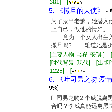
381] [
5. 《撒旦的天使》
-
为了救出老爹，她潜入
上自己，做他的情妇
竟为一个女人出生入
撒旦吗? 难道她是折
[主要人物: 黑豹 安琪 ]
[时代背景: 现代] [出版时间:
1225] [
6. 《吐司男之吻 爱
9%]
吐司男之吻2 李威脱
合吗？李威真能远离黑