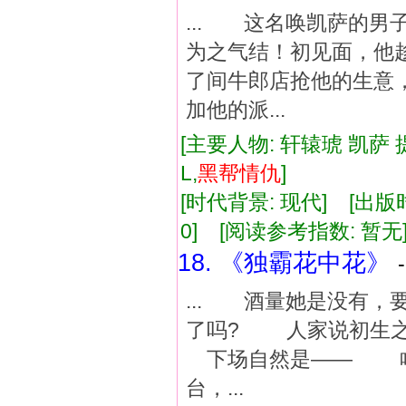
... 这名唤凯萨的
为之气结！初见面，他
了间牛郎店抢他的生意
加他的派...
[主要人物: 轩辕琥 凯萨 
L,
黑帮
情仇
]
[时代背景: 现代] [出版时间:
0] [阅读参考指数: 暂无
18. 《独霸花中花》
... 酒量她是没有，
了吗? 人家说初生
下场自然是—— 啥
台，...