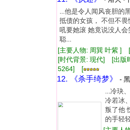
...他是令人闻风丧胆
抵债的女孩， 不但不畏
吼要她滚 她竟说没人会
聪...
[主要人物: 周巽 叶紫 ]
[时代背景: 现代] [出版时间:
5264] [
12. 《杀手绮梦》
- 
...冷
冷若冰
叛了他
的手轻轻摸