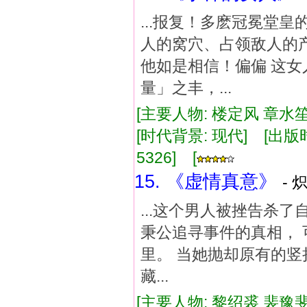
...报复！多麽冠冕堂
人的窝穴、占领敌人的
他如是相信！偏偏 这
量」之丰，...
[主要人物: 楼定风 章水笙
[时代背景: 现代] [出版时间:
5326] [
15. 《虚情真意》
- 
...这个男人被挫告杀了
秉公追寻事件的真相， 
里。 当她抛却原有的竖
藏...
[主要人物: 黎绍裘 裴豫斐