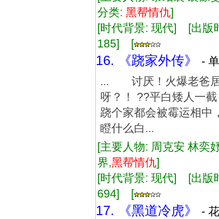
分类:
黑帮
情仇
]
[时代背景: 现代] [出版时间:
185] [
16. 《跷家外传》
- 
... 讨厌！火爆老
呀？！ ??平白矮人一截
跷个家都会被霉运相中，
瞪什么白...
[主要人物: 周克安 林奕妤
界,
黑帮
情仇
]
[时代背景: 现代] [出版时间:
694] [
17. 《黑道冷虎》
- 