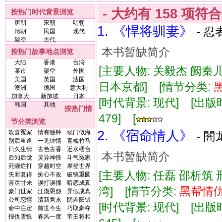
- 大约有
158
项符
按热门时代背景浏览
唐朝
宋朝
明朝
1. 《悍将驯妻》
- 
清朝
民国
现代
架空
古代
本书暂缺简介
按热门故事地点浏览
大陆
香港
台湾
[主要人物: 关毅杰 阙秦
某市
架空
外国
美国
英国
法国
日本京都] [情节分类:
澳洲
德国
意大利
加拿大
新加坡
日本
[时代背景: 现代] [出版时间:
韩国
其他
按热门情
479] [
节分类浏览
2. 《宿命情人》
欢喜冤家
情有独钟
候门似海
- 闇
别后重逢
一见钟情
青梅竹马
日久生情
古色古香
近水楼台
本书暂缺简介
后知后觉
灵异神怪
斗气冤家
死缠烂打
穿越时空
摩登世界
[主要人物: 任磊 邵析筑 
失而复得
痴心不改
破镜重圆
苦尽甘来
误打误撞
暗恋成真
湾] [情节分类:
黑帮
情
豪门世家
江湖恩怨
弄假成真
公司恋情
清新隽永
阴差阳错
[时代背景: 现代] [出版时间:
命中注定
前世今生
巧取豪夺
报仇雪恨
春风一度
帝王将相