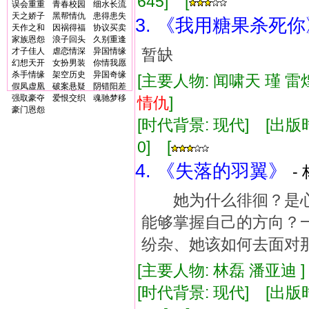
645] [
误会重重
青春校园
细水长流
天之娇子
黑帮情仇
患得患失
3. 《我用糖果杀死你
天作之和
因祸得福
协议买卖
家族恩怨
浪子回头
久别重逢
暂缺
才子佳人
虐恋情深
异国情缘
幻想天开
女扮男装
你情我愿
杀手情缘
架空历史
异国奇缘
[主要人物: 闻啸天 瑾 雷
假凤虚凰
破案悬疑
阴错阳差
强取豪夺
爱恨交织
魂驰梦移
情仇
]
豪门恩怨
[时代背景: 现代] [出版时间:
0] [
4. 《失落的羽翼》
-
她为什么徘徊？是心
能够掌握自己的方向？
纷杂、她该如何去面对
[主要人物: 林磊 潘亚迪 
[时代背景: 现代] [出版时间: