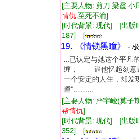
[主要人物: 剪刀 梁霞 小周
情仇
,至死不渝]
[时代背景: 现代] [出版时间:
187] [
19. 《情锁黑瞳》
- 
...已认定与她这个
缠， 逼他忆起刻意
一个安定的人生，却发
瞳”……...
[主要人物: 严宇峻(莫子期
帮
情仇
]
[时代背景: 现代] [出版时间:
352] [