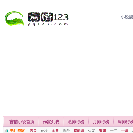
小说
言情小说首页
作家列表
总排行榜
月排行榜
周排行
热门作家
古灵
寄秋
金萱
简璎
楼雨晴
裘梦
黎孅
千寻
于晴