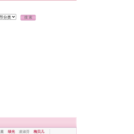
上薰
绿光
凌淑芬
梅贝儿