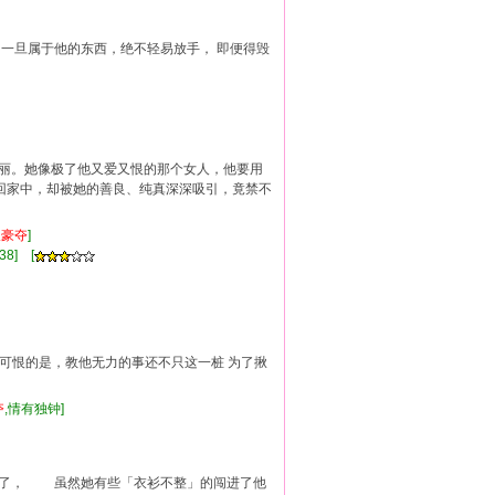
， 一旦属于他的东西，绝不轻易放手， 即便得毁
丽。她像极了他又爱又恨的那个女人，他要用
回家中，却被她的善良、纯真深深吸引，竟禁不
取豪
夺
]
38] [
情 可恨的是，教他无力的事还不只这一桩 为了揪
夺
,情有独钟]
子了， 虽然她有些「衣衫不整」的闯进了他