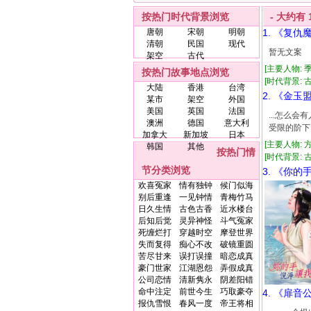
按热门时代背景浏览
- 大约有
唐朝
宋朝
明朝
1. 《复仇
清朝
民国
现代
暂无文案
架空
古代
[主要人物: 
按热门故事地点浏览
[时代背景: 古代
大陆
香港
台湾
2. 《金玉
某市
架空
外国
美国
英国
法国
...怎么
澳洲
德国
意大利
受限的阶下
加拿大
新加坡
日本
[主要人物: 
韩国
其他
按热门情
[时代背景: 古代
节分类浏览
3. 《你的
欢喜冤家
情有独钟
候门似海
别后重逢
一见钟情
青梅竹马
日久生情
古色古香
近水楼台
后知后觉
灵异神怪
斗气冤家
死缠烂打
穿越时空
摩登世界
失而复得
痴心不改
破镜重圆
苦尽甘来
误打误撞
暗恋成真
豪门世家
江湖恩怨
弄假成真
公司恋情
清新隽永
阴差阳错
命中注定
前世今生
巧取豪夺
4. 《扉音
报仇雪恨
春风一度
帝王将相