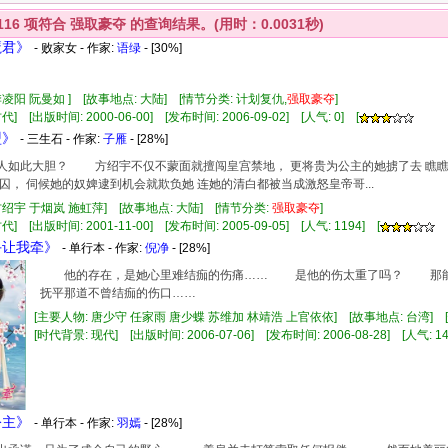
116
项符合
强取豪夺
的查询结果。(用时：0.0031秒)
魔君》
- 败家女 - 作家:
语绿
- [30%]
季凌阳 阮曼如 ] [故事地点: 大陆] [情节分类: 计划复仇,
强
取豪
夺
]
] [出版时间: 2000-06-00] [发布时间: 2006-09-02] [人气: 0] [
盟》
- 三生石 - 作家:
子雁
- [28%]
会有人如此大胆？ 方绍宇不仅不蒙面就擅闯皇宫禁地， 更将贵为公主的她掳了去 瞧
囚， 伺候她的奴婢逮到机会就欺负她 连她的清白都被当成激怒皇帝哥...
方绍宇 于烟岚 施虹萍] [故事地点: 大陆] [情节分类:
强
取豪
夺
]
] [出版时间: 2001-11-00] [发布时间: 2005-09-05] [人气: 1194] [
手让我牵》
- 单行本 - 作家:
倪净
- [28%]
他的存在，是她心里难结痂的伤痛…… 是他的伤太重了吗？ 那能
抚平那道不曾结痂的伤口……
[主要人物: 唐少守 任家雨 唐少蝶 苏维加 林靖浩 上官依依] [故事地点: 台湾] 
[时代背景: 现代] [出版时间: 2006-07-06] [发布时间: 2006-08-28] [人气: 14
公主》
- 单行本 - 作家:
羽嫣
- [28%]