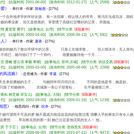
] [出版时间: 2001-06-00] [发布时间: 2012-01-27] [人气: 2599] [
夺爱》
- 单行本 - 作家:
陈敏惠
- [27%]
莹、一个在外地求学的年轻女孩． 有一次回家，错认情人的哥哥， 将冯京当成马凉．因
失败的事业家， 却又是慈善的、享受惯了高级社交嗜好的父亲， 所面临...
费翔 夏莹莹 费平] [故事地点: 台湾] [情节分类:
强
取豪
夺
]
] [出版时间: 2000-04-00] [发布时间: 2006-06-13] [人气: 692] [
美人》
- 单行本 - 作家:
夏夜
- [27%]
全家被抄的她为了救出牢狱中的父亲， 只身上京城求救， 但人情冰冷，无人肯
不得已，她与他订下了一个协约， 他要她服侍他一个月…… ...
聿亘 楚畹 楚云清 聿颖 聿煨] [故事地点: 苏州,京城] [情节分类: 协议交易,
强
取豪
夺
]
] [出版时间: 2000-03-00] [发布时间: 2005-08-06] [人气: 2289] [
子的风流账》
- 总管难为 - 作家:
李葳
- [27%]
他是天生来折磨她的主子， 与她同年同月同日生， 不同的是他是爷，她是奴
只除了对她例外。 京城第一美公子邵青耘， 生平最痛恨三件...
邵青耘 林芝娘 宋宝儿] [故事地点: 大陆] [情节分类:
强
取豪
夺
]
] [出版时间: 2002-09-00] [发布时间: 2005-01-16] [人气: 1239] [
问相思》
- 相思四问 - 作家:
倪净
- [27%]
！一个她可望而不可及的梦 她不愿成为他流连花间的短暂过客 强攀入手的果实只有令人
这麽想…… 早在瞧见照的那一刻 她已注定是他沈奕的女人！ 他...
沈奕 于子芯 ] [故事地点: 台湾] [情节分类: 患得患失,
强
取豪
夺
]
] [出版时间: 2000-06-00] [发布时间: 2015-07-21] [人气: 9472] [