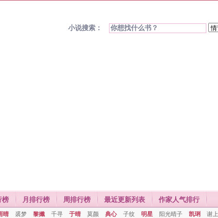
小说搜索：
行榜
月排行榜
周排行榜
最近更新列表
作家人气排行
雨晴
裘梦
黎孅
千寻
于晴
莫颜
典心
子纹
明星
阳光晴子
凯琍
谢