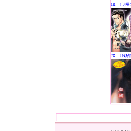
19. 《明
20. 《残