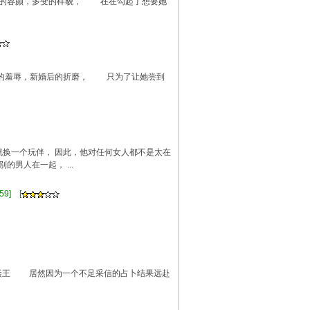
丽的容颜，多变的样貌， 在在勾起了想要她
的羞辱，新婚后的折磨， 只为了让她尝到
，就换一个玩伴， 因此，他对任何女人都不是太在
的男人在一起， ...
]
59] [
火焱王 居然因为一个不足采信的占卜结果远赴