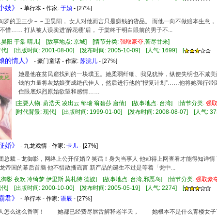
楼小妓》
- 单行本 - 作家:
于媜
- [27%]
冷面阎罗的卫三少－－卫昊阳， 女人对他而言只是赚钱的货品。 而他一向不做赔本生意
不惜…… 打从被人误卖进‘醉花楼’后， 于棠终于明白眼前的男子不...
卫昊阳 于棠 晴儿] [故事地点: 京城] [情节分类:
强
取豪
夺
,苦尽甘来]
] [出版时间: 2001-08-00] [发布时间: 2005-10-09] [人气: 1699] [
姑娘的情人》
- 豪门童话 - 作家:
苏浣儿
- [27%]
她是他在贫民窟找到的一块璞玉。她柔弱纤细、我见犹怜，纵使失明也不减美
钱的力量将灰姑娘变成绝代佳人，然后进行他的“报复计划”……他将她强行带
住眼底炽烈原始欲望和感情……
[主要人物: 蔚浩天 凌出云 邹瑞 翁碧莎 唐倩] [故事地点: 台湾] [情节分类:
强
[时代背景: 现代] [出版时间: 1999-01-00] [发布时间: 2008-08-07] [人气: 37
龙征婚》
- 九龙戏情 - 作家:
卡儿
- [27%]
国集团总裁－龙御影，网络上公开征婚!? 笑话！身为当事人 他却得上网查看才能得知详
龙帝国的幕后首脑 他不惜散播谣言 新产品的诞生不过是等着「瓮中...
龙御影 夜欢 冷绮梦 伊里斯 莫札特 德嫂] [故事地点: 台湾,邪恶岛] [情节分类:
强
取豪
] [出版时间: 2000-10-00] [发布时间: 2005-05-19] [人气: 2274] [
情霸君》
- 单行本 - 作家:
语辰
- [27%]
这个人怎么这么番啊！ 她都已经费尽唇舌解释老半天， 她根本不是什么青楼女