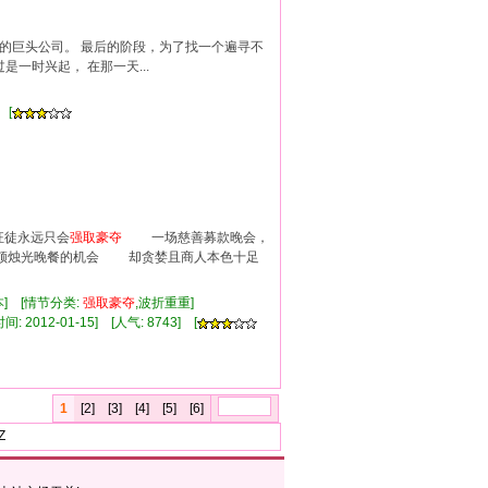
星的巨头公司。 最后的阶段，为了找一个遍寻不
一时兴起， 在那一天...
 [
狂徒永远只会
强
取豪
夺
一场慈善募款晚会，
顿烛光晚餐的机会 却贪婪且商人本色十足
本] [情节分类:
强
取豪
夺
,波折重重]
 2012-01-15] [人气: 8743] [
1
[2]
[3]
[4]
[5]
[6]
Z