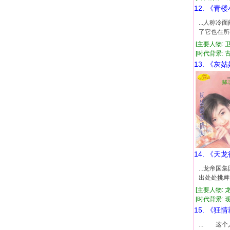
12. 《青
...人称
了它也在所
[主要人物: 
[时代背景: 古代
13. 《灰
14. 《天
...龙帝
出处处挑衅
[主要人物: 
[时代背景: 现代
15. 《狂
... 