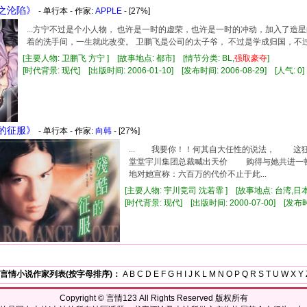
星之沦陷》
- 单行本 - 作家:
APPLE
- [27%]
...方宁不过是个小人物， 也许是一时的虚荣，也许是一时的冲动，加入了造
着的洗手间，一生就此改变。 卫鹏飞是公司的太子爷， 不过是学成归国，不过是
[主要人物: 卫鹏飞 方宁 ] [故事地点: 都市] [情节分类: BL,
强
取豪
夺
]
[时代背景: 现代] [出版时间: 2006-01-10] [发布时间: 2006-08-29] [人气: 0]
酷的征服》
- 单行本 - 作家:
向韩
- [27%]
... 我要你！！何其自大任性的说法， 这
堂堂宇川集团总裁喊出天价 购得与她共进一
地对她宣称：六百万的代价不止于此...
[主要人物: 宇川竞司 沈若霏 ] [故事地点: 台湾,日
[时代背景: 现代] [出版时间: 2000-07-00] [发布时间:
言情小说作家列表(按字母排序)：
A
B
C
D
E
F
G
H
I
J
K
L
M
N
O
P
Q
R
S
T
U
W
X
Y
Copyright ©
言情123
All Rights Reserved 版权所有