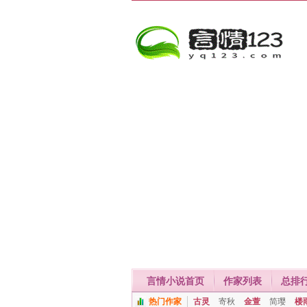
言情小说首页
作家列表
总排
热门作家
古灵
寄秋
金萱
简璎
楼