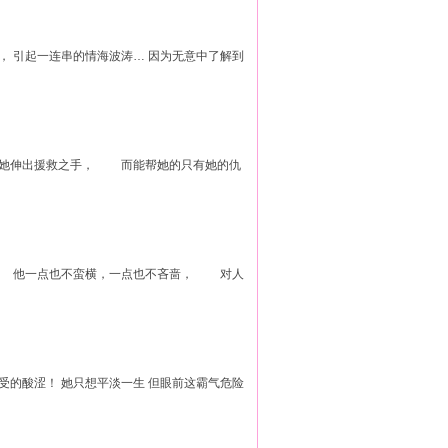
此， 引起一连串的情海波涛… 因为无意中了解到
向她伸出援救之手， 而能帮她的只有她的仇
。 他一点也不蛮横，一点也不吝啬， 对人
难受的酸涩！ 她只想平淡一生 但眼前这霸气危险