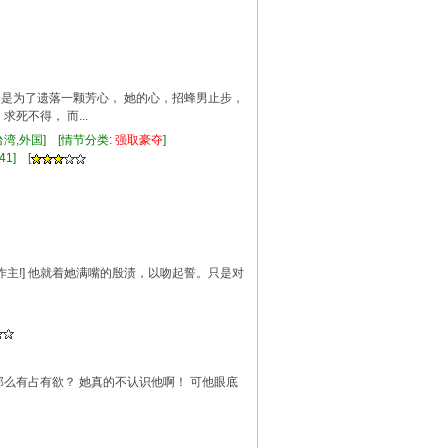
可不是为了遗落一颗芳心， 她的心，招蜂男止步，
死不得， 而...
台湾,外国] [情节分类:
强
取豪
夺
]
41] [
你作主!] 他就着她满嘴的殷渍，以吻起誓。只是对
那么有占有欲？ 她真的不认识他啊！ 可他眼底
]