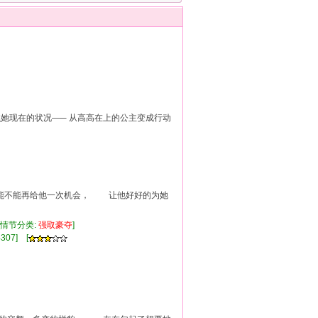
瞧她现在的状况—─ 从高高在上的公主变成行动
不能再给他一次机会， 让他好好的为她
[情节分类:
强
取豪
夺
]
307] [