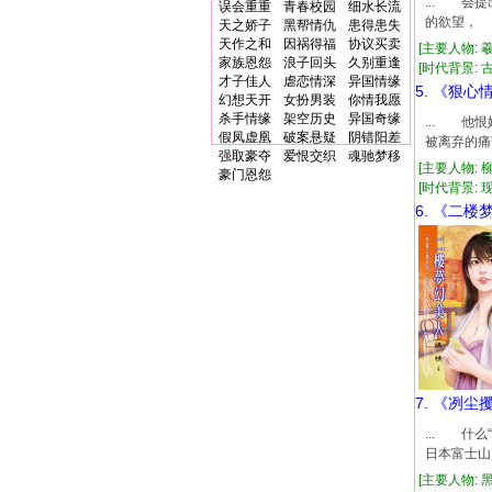
... 
误会重重
青春校园
细水长流
的欲望，
天之娇子
黑帮情仇
患得患失
天作之和
因祸得福
协议买卖
[主要人物: 
家族恩怨
浪子回头
久别重逢
[时代背景: 古代
才子佳人
虐恋情深
异国情缘
5. 《狠心
幻想天开
女扮男装
你情我愿
杀手情缘
架空历史
异国奇缘
... 
假凤虚凰
破案悬疑
阴错阳差
被离弃的痛
强取豪夺
爱恨交织
魂驰梦移
[主要人物: 
豪门恩怨
[时代背景: 现代
6. 《二楼
7. 《冽尘
... 什
日本富士山
[主要人物: 