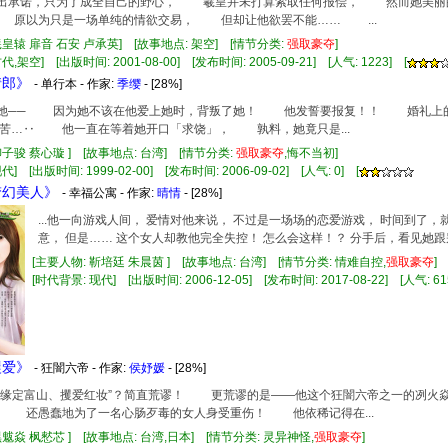
会提出承诺，只为了成全自己的野心， 羲皇并未打算索取任何报偿， 然而她美
 原以为只是一场单纯的情欲交易， 但却让他欲罢不能…… ...
羲皇辕 扉音 石安 卢承英] [故事地点: 架空] [情节分类:
强
取豪
夺
]
,架空] [出版时间: 2001-08-00] [发布时间: 2005-09-21] [人气: 1223] [
情郎》
- 单行本 - 作家:
季缨
- [28%]
他恨她── 因为她不该在他爱上她时，背叛了她！ 他发誓要报复！！ 婚礼上
苦…‥ 他一直在等着她开口「求饶」， 孰料，她竟只是...
柳子骏 蔡心璇 ] [故事地点: 台湾] [情节分类:
强
取豪
夺
,悔不当初]
] [出版时间: 1999-02-00] [发布时间: 2006-09-02] [人气: 0] [
梦幻美人》
- 幸福公寓 - 作家:
晴情
- [28%]
...他一向游戏人间， 爱情对他来说， 不过是一场场的恋爱游戏， 时间到了
意， 但是…… 这个女人却教他完全失控！ 怎么会这样！？ 分手后，看见她跟别
[主要人物: 靳培廷 朱晨茵 ] [故事地点: 台湾] [情节分类: 情难自控,
强
取豪
夺
[时代背景: 现代] [出版时间: 2006-12-05] [发布时间: 2017-08-22] [人气: 61
攫爱》
- 狂闇六帝 - 作家:
侯妤媛
- [28%]
么“缘定富山、攫爱红妆”？简直荒谬！ 更荒谬的是——他这个狂闇六帝之一的冽
 还愚蠢地为了一名心肠歹毒的女人身受重伤！ 他依稀记得在...
黑魃焱 枫憖芯 ] [故事地点: 台湾,日本] [情节分类: 灵异神怪,
强
取豪
夺
]