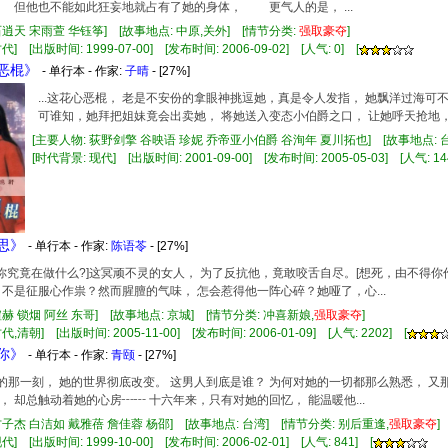
但他也不能如此狂妄地就占有了她的身体， 更气人的是， ...
石逍天 宋雨萱 华钰筝] [故事地点: 中原,关外] [情节分类:
强
取豪
夺
]
] [出版时间: 1999-07-00] [发布时间: 2006-09-02] [人气: 0] [
心恶棍》
- 单行本 - 作家:
子晴
- [27%]
...这花心恶棍， 老是不安份的拿眼神挑逗她，真是令人发指， 她飘洋过海
可谁知，她拜把姐妹竟会出卖她， 将她送入变态小伯爵之口， 让她呼天抢地，求
[主要人物: 荻野剑擎 谷映语 珍妮 乔帝亚小伯爵 谷洵年 夏川拓也] [故事地点: 
[时代背景: 现代] [出版时间: 2001-09-00] [发布时间: 2005-05-03] [人气: 14
情思》
- 单行本 - 作家:
陈语苓
- [27%]
死的--你究竟在做什么?]这冥顽不灵的女人， 为了反抗他，竟敢咬舌自尽。[想死，由不得
 不是征服心作祟？然而腥膻的气味， 怎会惹得他一阵心碎？她哑了，心...
煊赫 锁烟 阿丝 东哥] [故事地点: 京城] [情节分类: 冲喜新娘,
强
取豪
夺
]
,清朝] [出版时间: 2005-11-00] [发布时间: 2006-01-09] [人气: 2202] [
爱你》
- 单行本 - 作家:
青颐
- [27%]
上他的那一刻， 她的世界彻底改变。 这男人到底是谁？ 为何对她的一切都那么熟悉， 又
， 却总触动着她的心房┅┅ 十六年来，只有对她的回忆， 能温暖他...
方子杰 白洁如 戴雅蓓 詹佳蓉 杨邵] [故事地点: 台湾] [情节分类: 别后重逢,
强
取豪
夺
] [出版时间: 1999-10-00] [发布时间: 2006-02-01] [人气: 841] [