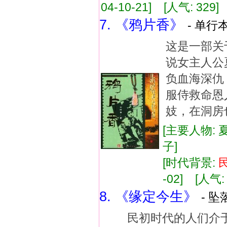
04-10-21] [人气: 329]
7. 《鸦片香》
- 单行本
这是一部关
说女主人公
负血海深仇
服侍救命恩
妓，在洞房
[主要人物: 
子]
[时代背景:
-02] [人气: 
8. 《缘定今生》
- 坠
民初时代的人们介于