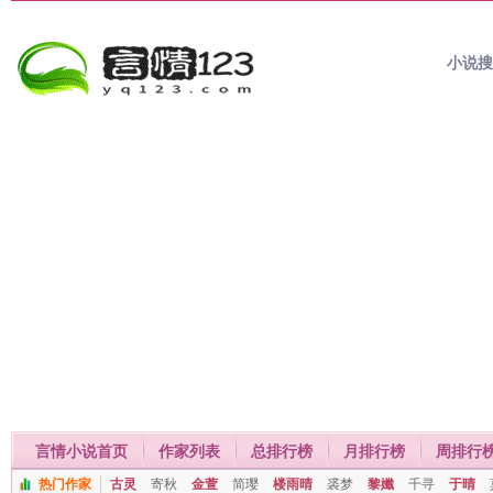
小说
言情小说首页
作家列表
总排行榜
月排行榜
周排行
热门作家
古灵
寄秋
金萱
简璎
楼雨晴
裘梦
黎孅
千寻
于晴