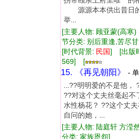
拐带颐亲王府里唯一的
源源本本供出昔日的
举...
[主要人物: 顾亚蒙(高寒)
节分类: 别后重逢,苦尽
[时代背景:
民国
] [出版时
569] [
15. 《再见朝阳》
- 
...??明明爱的不是他
??对这个丈夫丝毫起不
水性杨花？ ??这个丈夫
自问的她，...
[主要人物: 陆庭轩 方滢然
分类: 家族恩怨]