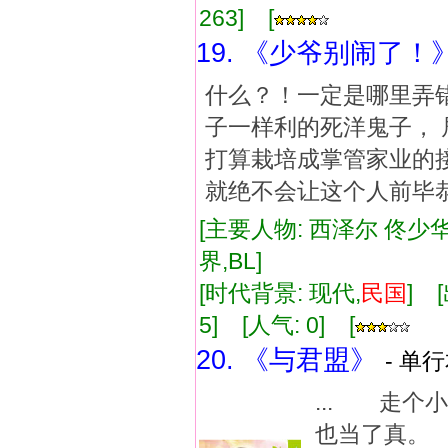
263] [
19. 《少爷别闹了！
什么？！一定是哪里弄
子一样利的死洋鬼子， 
打算栽培成掌管家业的
就绝不会让这个人前毕
[主要人物: 西泽尔 佟少华
界,BL]
[时代背景: 现代,
民国
] 
5] [人气: 0] [
20. 《与君盟》
- 单行
... 走
也当了真