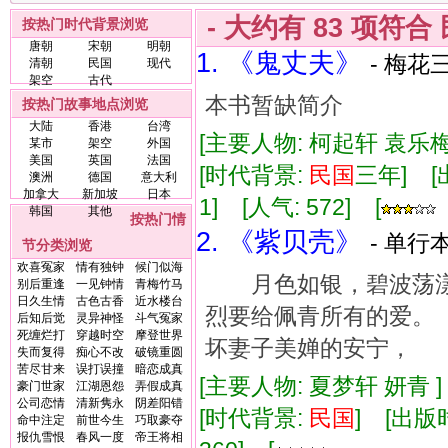
- 大约有
83
项符合
按热门时代背景浏览
唐朝
宋朝
明朝
1. 《鬼丈夫》
- 梅花三
清朝
民国
现代
架空
古代
本书暂缺简介
按热门故事地点浏览
大陆
香港
台湾
[主要人物: 柯起轩 袁乐
某市
架空
外国
美国
英国
法国
[时代背景:
民国
三年] [出
澳洲
德国
意大利
加拿大
新加坡
日本
1] [人气: 572] [
韩国
其他
按热门情
2. 《紫贝壳》
- 单行本
节分类浏览
欢喜冤家
情有独钟
候门似海
月色如银，碧波荡漾
别后重逢
一见钟情
青梅竹马
日久生情
古色古香
近水楼台
烈要给佩青所有的爱
后知后觉
灵异神怪
斗气冤家
死缠烂打
穿越时空
摩登世界
坏妻子美婵的安宁， 及
失而复得
痴心不改
破镜重圆
苦尽甘来
误打误撞
暗恋成真
[主要人物: 夏梦轩 妍青 
豪门世家
江湖恩怨
弄假成真
公司恋情
清新隽永
阴差阳错
[时代背景:
民国
] [出版时
命中注定
前世今生
巧取豪夺
报仇雪恨
春风一度
帝王将相