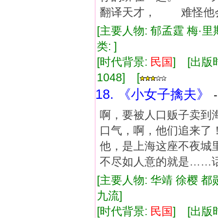
翻译天才， 难怪他
[主要人物: 郁孟霆 梅·里
类: ]
[时代背景:
民国
] [出版时
1048] [
18. 《小女子擒夫》
啊，要被人口贩子卖到
口气，啊，他们追来了
他，是上海这座不夜城
不尽如人意的就是……
[主要人物: 华靖 徐樱 都
九流]
[时代背景:
民国
] [出版时