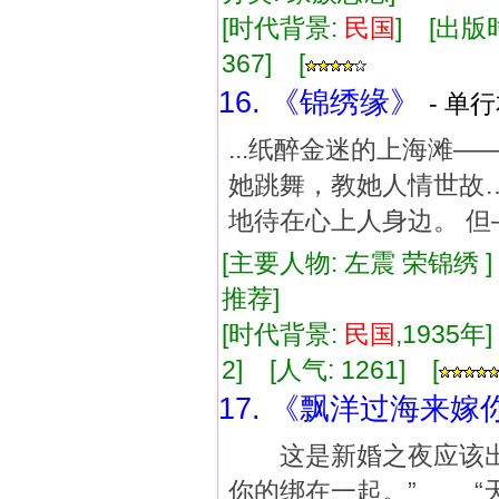
[时代背景:
民国
] [出版时
367] [
16. 《锦绣缘》
- 单行
...纸醉金迷的上海滩
她跳舞，教她人情世故…
地待在心上人身边。 但—
[主要人物: 左震 荣锦绣 
推荐]
[时代背景:
民国
,1935年
2] [人气: 1261] [
17. 《飘洋过海来嫁
这是新婚之夜应该出
你的绑在一起。” “