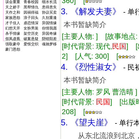
360] [
误会重重
青春校园
细水长流
天之娇子
黑帮情仇
患得患失
3. 《解发夫妻》
- 单
天作之和
因祸得福
协议买卖
家族恩怨
浪子回头
久别重逢
本书暂缺简介
才子佳人
虐恋情深
异国情缘
幻想天开
女扮男装
你情我愿
杀手情缘
架空历史
异国奇缘
[主要人物: ] [故事地点
假凤虚凰
破案悬疑
阴错阳差
强取豪夺
爱恨交织
魂驰梦移
[时代背景: 现代,
民国
] 
豪门恩怨
2] [人气: 300] [
4. 《烈性淑女》
- 民
本书暂缺简介
[主要人物: 罗风 曹浩晴 
[时代背景:
民国
] [出版时
208] [
5. 《望夫崖》
- 单行本
从东北流浪到北京，