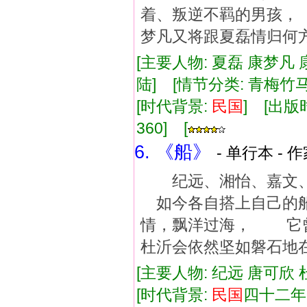
着、叛逆不羁的男孩
梦凡又将跟夏磊情归何方？..
[主要人物: 夏磊 康梦凡 
陆] [情节分类: 青梅
[时代背景:
民国
] [出版时
360] [
6. 《船》
- 单行本 - 作
纪远、湘怡、嘉文、嘉
如今各自搭上自己的
情，飘洋过海， 它
杜沂会依然坚如磐石地
[主要人物: 纪远 唐可欣 
[时代背景:
民国
四十二年，