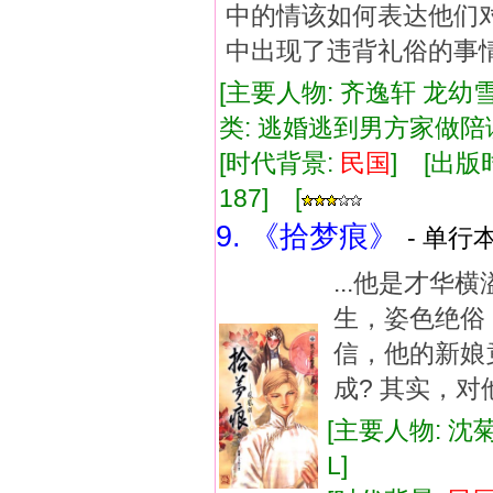
中的情该如何表达他们
中出现了违背礼俗的事
[主要人物: 齐逸轩 龙幼雪
类: 逃婚逃到男方家做
[时代背景:
民国
] [出版时
187] [
9. 《拾梦痕》
- 单行本
...他是才
生，姿色绝俗
信，他的新娘
成? 其实，对
[主要人物: 沈
L]