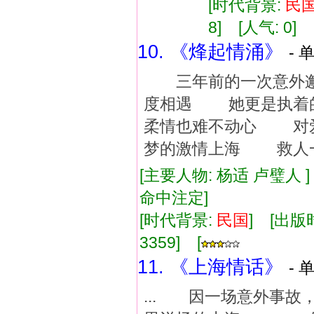
[时代背景:
民
8] [人气: 0] 
10. 《烽起情涌》
- 
三年前的一次意外邂
度相遇 她更是执着
柔情也难不动心 对
梦的激情上海 救人
[主要人物: 杨适 卢璧人 
命中注定]
[时代背景:
民国
] [出版时
3359] [
11. 《上海情话》
- 
... 因一场意外事