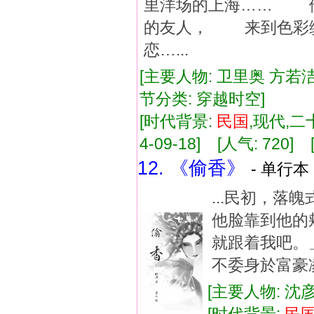
里洋场的上海…… 
的友人， 来到色彩
恋…...
[主要人物: 卫里奥 方若洁
节分类: 穿越时空]
[时代背景:
民国
,现代,二十
4-09-18] [人气: 720
12. 《偷香》
- 单行本 
...民初，
他脸靠到他的
就跟着我吧。
不委身於富豪凌
[主要人物: 沈