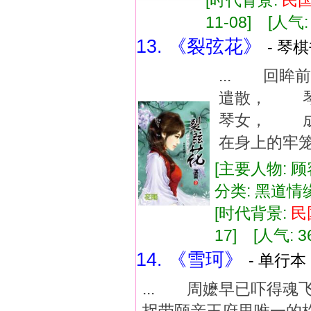
[时代背景:
民
11-08] [人气:
13. 《裂弦花》
- 琴
... 回
遣散， 
琴女， 成
在身上的牢笼
[主要人物: 
分类: 黑道情
[时代背景:
民
17] [人气: 3
14. 《雪珂》
- 单行本 
... 周嬷早已吓得