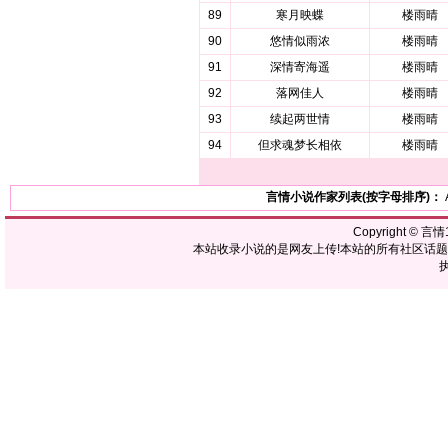
89
寒月映蝶
楼雨晴
90
悠情似雨浓
楼雨晴
91
深情寄海遥
楼雨晴
92
落网佳人
楼雨晴
93
续起两世情
楼雨晴
94
但求魂梦长相依
楼雨晴
言情小说作家列表(按字母排序)：
Copyright ©
言情1
本站收录小说的是网友上传!本站的所有社区话
执