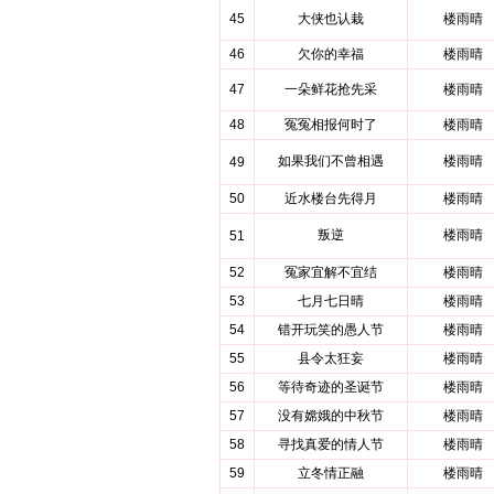
45
大侠也认栽
楼雨晴
46
欠你的幸福
楼雨晴
47
一朵鲜花抢先采
楼雨晴
48
冤冤相报何时了
楼雨晴
如果我们不曾相遇
楼雨晴
49
50
近水楼台先得月
楼雨晴
叛逆
楼雨晴
51
52
冤家宜解不宜结
楼雨晴
53
七月七日晴
楼雨晴
54
错开玩笑的愚人节
楼雨晴
55
县令太狂妄
楼雨晴
56
等待奇迹的圣诞节
楼雨晴
57
没有嫦娥的中秋节
楼雨晴
58
寻找真爱的情人节
楼雨晴
59
立冬情正融
楼雨晴