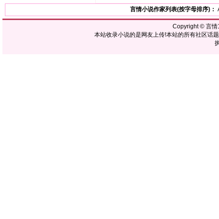
言情小说作家列表(按字母排序)：
Copyright ©
言情1
本站收录小说的是网友上传!本站的所有社区话
执