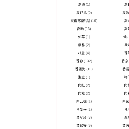
夏嬿
(1)
夏
夏迎风
(0)
夏
夏雨寒(苏缇)
(19)
夏
夏昀
(13)
夏
仙草
(1)
仙
娴雅
(2)
显
相意
(4)
香
香弥
(132)
香奈
香雪海
(10)
香
湘壹
(1)
祥
向虹
(2)
向
向娃
(2)
向
向云樵
(1)
向
肖复兴
(1)
肖
萧涵珍
(3)
萧
萧如安
(9)
萧