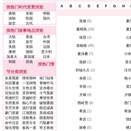
A
B
C
D
E
F
G
H
按热门时代背景浏览
唐朝
宋朝
明朝
清朝
民国
现代
宣绫
(5)
夏
架空
古代
夏晴风
(29)
夏
按热门故事地点浏览
大陆
香港
台湾
徐思
(2)
心
某市
架空
外国
喜格格
(46)
夏
美国
英国
法国
澳洲
德国
意大利
夏沫桑
(7)
小
加拿大
新加坡
日本
韩国
其他
筱妍
(1)
喜
按热门情
轩辕久久
(2)
泫
节分类浏览
欢喜冤家
情有独钟
候门似海
幸恩
(1)
熊
别后重逢
一见钟情
青梅竹马
辛雨
(4)
喜
日久生情
古色古香
近水楼台
后知后觉
灵异神怪
斗气冤家
夕烟
(9)
夕
死缠烂打
穿越时空
摩登世界
失而复得
痴心不改
破镜重圆
西岭雪
(8)
西
苦尽甘来
误打误撞
暗恋成真
希岚
(1)
希
豪门世家
江湖恩怨
弄假成真
公司恋情
清新隽永
阴差阳错
希音
(1)
惜
命中注定
前世今生
巧取豪夺
嬉春
(0)
晞
报仇雪恨
春风一度
帝王将相