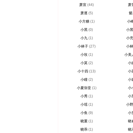
萧宣
(44)
萧
萧逐
(5)
魈
小方糖
(1)
小
小黑
(0)
小
小九
(1)
小
小林子
(27)
小
小玫
(1)
小美
小莫
(2)
小
小十四
(13)
小
小瞳
(2)
小
小夏弥亚
(1)
小
小秀
(1)
小
小瑶
(1)
小
小鱼
(9)
小
晓重
(1)
晓
晓乖
(1)
晓