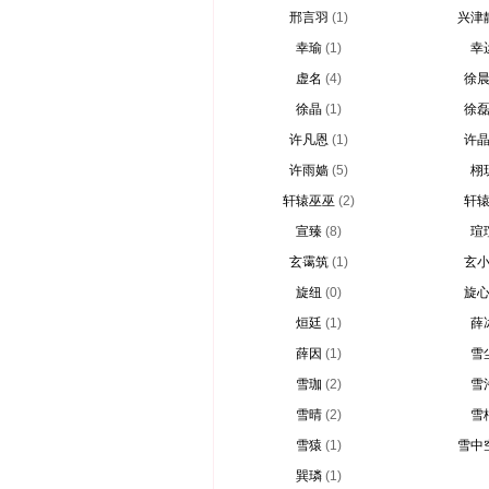
邢言羽
(1)
兴津
幸瑜
(1)
幸
虚名
(4)
徐
徐晶
(1)
徐
许凡恩
(1)
许
许雨嫱
(5)
栩
轩辕巫巫
(2)
轩
宣臻
(8)
瑄
玄霭筑
(1)
玄
旋纽
(0)
旋
烜廷
(1)
薛
薛因
(1)
雪
雪珈
(2)
雪
雪晴
(2)
雪
雪猿
(1)
雪中
巽璘
(1)