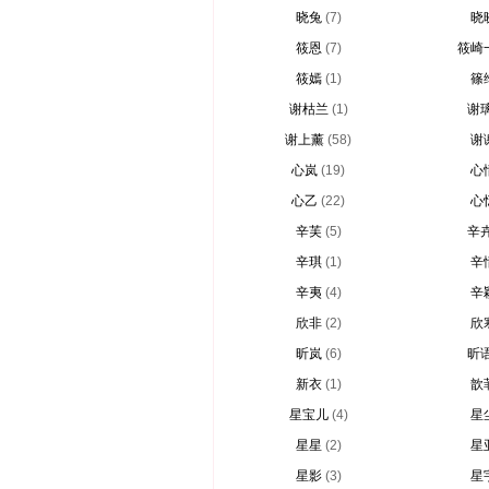
晓兔
(7)
晓
筱恩
(7)
筱崎
筱嫣
(1)
篠
谢枯兰
(1)
谢
谢上薰
(58)
谢
心岚
(19)
心
心乙
(22)
心
辛芙
(5)
辛
辛琪
(1)
辛
辛夷
(4)
辛
欣非
(2)
欣
昕岚
(6)
昕
新衣
(1)
歆
星宝儿
(4)
星
星星
(2)
星
星影
(3)
星