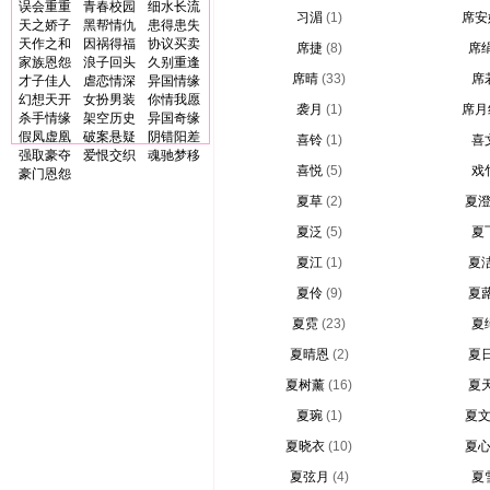
误会重重
青春校园
细水长流
习湄
(1)
席安
天之娇子
黑帮情仇
患得患失
天作之和
因祸得福
协议买卖
席捷
(8)
席
家族恩怨
浪子回头
久别重逢
席晴
(33)
席
才子佳人
虐恋情深
异国情缘
幻想天开
女扮男装
你情我愿
袭月
(1)
席月
杀手情缘
架空历史
异国奇缘
假凤虚凰
破案悬疑
阴错阳差
喜铃
(1)
喜
强取豪夺
爱恨交织
魂驰梦移
喜悦
(5)
戏
豪门恩怨
夏草
(2)
夏
夏泛
(5)
夏
夏江
(1)
夏
夏伶
(9)
夏
夏霓
(23)
夏
夏晴恩
(2)
夏
夏树薰
(16)
夏
夏琬
(1)
夏
夏晓衣
(10)
夏
夏弦月
(4)
夏