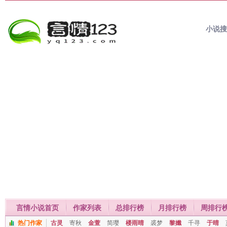
小说
言情小说首页
作家列表
总排行榜
月排行榜
周排行
热门作家
古灵
寄秋
金萱
简璎
楼雨晴
裘梦
黎孅
千寻
于晴