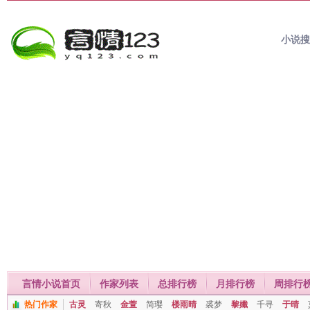
小说
言情小说首页
作家列表
总排行榜
月排行榜
周排行
热门作家
古灵
寄秋
金萱
简璎
楼雨晴
裘梦
黎孅
千寻
于晴