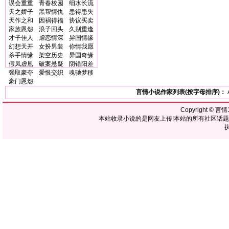
误会重重
青春校园
细水长流
天之娇子
黑帮情仇
患得患失
天作之和
因祸得福
协议买卖
家族恩怨
浪子回头
久别重逢
才子佳人
虐恋情深
异国情缘
幻想天开
女扮男装
你情我愿
杀手情缘
架空历史
异国奇缘
假凤虚凰
破案悬疑
阴错阳差
强取豪夺
爱恨交织
魂驰梦移
豪门恩怨
言情小说作家列表(按字母排序)：
Copyright ©
言情1
本站收录小说的是网友上传!本站的所有社区话
执