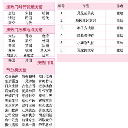
编号
作品
作者
按热门时代背景浏览
唐朝
宋朝
明朝
1
见见前男友
童绘
清朝
民国
现代
2
顺风耳讨妻记
童绘
架空
古代
3
奉子方成婚
童绘
按热门故事地点浏览
4
红妆俊仵作
童绘
大陆
香港
台湾
某市
架空
外国
5
小姐别乱拍
童绘
美国
英国
法国
6
冤家路太窄
童绘
澳洲
德国
意大利
加拿大
新加坡
日本
韩国
其他
按热门情
节分类浏览
欢喜冤家
情有独钟
候门似海
别后重逢
一见钟情
青梅竹马
日久生情
古色古香
近水楼台
后知后觉
灵异神怪
斗气冤家
死缠烂打
穿越时空
摩登世界
失而复得
痴心不改
破镜重圆
苦尽甘来
误打误撞
暗恋成真
豪门世家
江湖恩怨
弄假成真
公司恋情
清新隽永
阴差阳错
命中注定
前世今生
巧取豪夺
报仇雪恨
春风一度
帝王将相