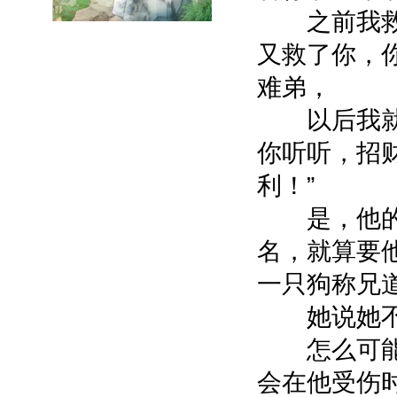
之前我救
又救了你，
难弟，
以后我就
你听听，招
利！”
是，他的
名，就算要
一只狗称兄
她说她不
怎么可能
会在他受伤