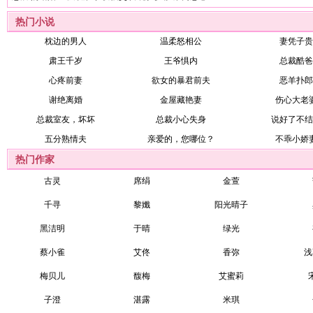
热门小说
枕边的男人
温柔怒相公
妻凭子贵
肃王千岁
王爷惧内
总裁酷爸
心疼前妻
欲女的暴君前夫
恶羊扑郎
谢绝离婚
金屋藏艳妻
伤心大老
总裁室友，坏坏
总裁小心失身
说好了不结
五分熟情夫
亲爱的，您哪位？
不乖小娇
热门作家
古灵
席绢
金萱
千寻
黎孅
阳光晴子
黑洁明
于晴
绿光
蔡小雀
艾佟
香弥
浅
梅贝儿
馥梅
艾蜜莉
子澄
湛露
米琪