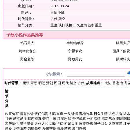
出版日期：
2016-08-24
网 站：
言情小说
时代背景：
古代,架空
情节分类：
重生
误打误撞
日久生情
波折重重
子纹小说作品集推荐
钻石男人
半终结单身
腹黑太岁
妈咪缺老公
宁愿偷欢
面具下的爱
野蛮老婆
野放男友
限时钓夫
小说搜索：
时代背景：
唐朝
宋朝
明朝
清朝
民国
现代
架空
古代
故事地点：
大陆
香港
台湾
情
节
分
类
欢喜冤家
情有独钟
候门似海
别后重逢
一见钟情
青梅竹马
日久生情
古色古香
近
甘来
误打误撞
暗恋成真
豪门世家
江湖恩怨
弄假成真
公司恋情
清新隽永
阴差阳
黑帮情仇
患得患失
天作之和
因祸得福
协议买卖
家族恩怨
浪子回头
久别重逢
才
悬疑
阴错阳差
强取豪夺
爱恨交织
魂驰梦移
豪门恩怨