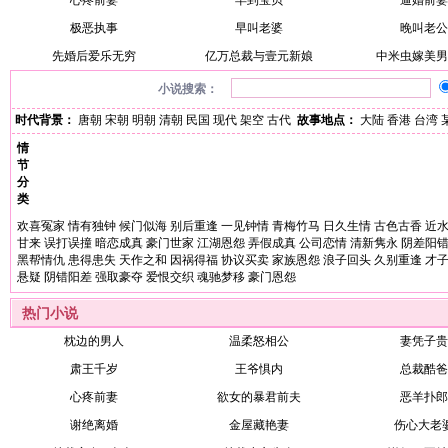
心疼前妻
早到宝贝
逼婚前妻
极恶执事
早叫老婆
晚叫老公
先婚后爱乐无穷
亿万总裁与壹元新娘
中米虫嫁美男
小说搜索：
时代背景：
唐朝
宋朝
明朝
清朝
民国
现代
架空
古代
故事地点：
大陆
香港
台湾
情
节
分
类
欢喜冤家
情有独钟
候门似海
别后重逢
一见钟情
青梅竹马
日久生情
古色古香
近
甘来
误打误撞
暗恋成真
豪门世家
江湖恩怨
弄假成真
公司恋情
清新隽永
阴差阳
黑帮情仇
患得患失
天作之和
因祸得福
协议买卖
家族恩怨
浪子回头
久别重逢
才
悬疑
阴错阳差
强取豪夺
爱恨交织
魂驰梦移
豪门恩怨
热门小说
枕边的男人
温柔怒相公
妻凭子贵
肃王千岁
王爷惧内
总裁酷爸
心疼前妻
欲女的暴君前夫
恶羊扑郎
谢绝离婚
金屋藏艳妻
伤心大老