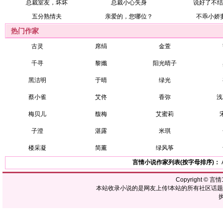
总裁室友，坏坏
总裁小心失身
说好了不结
五分熟情夫
亲爱的，您哪位？
不乖小娇
热门作家
古灵
席绢
金萱
千寻
黎孅
阳光晴子
黑洁明
于晴
绿光
蔡小雀
艾佟
香弥
浅
梅贝儿
馥梅
艾蜜莉
子澄
湛露
米琪
楼采凝
简薰
绿风筝
言情小说作家列表(按字母排序)：
Copyright ©
言情1
本站收录小说的是网友上传!本站的所有社区话
执