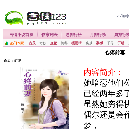
小说
言情小说首页
作家列表
总排行榜
月排行榜
周排行
热门作家
古灵
寄秋
金萱
简璎
楼雨晴
裘梦
黎孅
千寻
于晴
心疼前妻
作者：
简璎
内容简介：
她暗恋他们
已经两年多
虽然她穷得
偶尔还是会
梦，