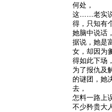
何处，
这……老实
得，只知有
她脑中说话
据说，她是
女，却因为
得如此下场
为了报仇及
的谜团，她
去，
怎料一路上
不少矜贵大