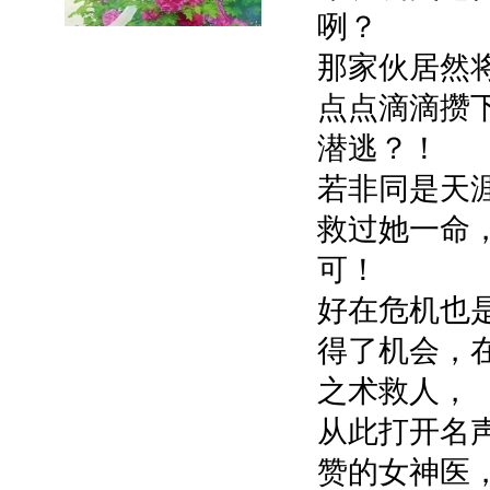
咧？
那家伙居然
点点滴滴攒
潜逃？！
若非同是天
救过她一命
可！
好在危机也
得了机会，
之术救人，
从此打开名
赞的女神医