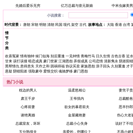
先婚后爱乐无穷
亿万总裁与壹元新娘
中米虫嫁美男
小说搜索：
时代背景：
唐朝
宋朝
明朝
清朝
民国
现代
架空
古代
故事地点：
大陆
香港
台湾
情
节
分
类
欢喜冤家
情有独钟
候门似海
别后重逢
一见钟情
青梅竹马
日久生情
古色古香
近
甘来
误打误撞
暗恋成真
豪门世家
江湖恩怨
弄假成真
公司恋情
清新隽永
阴差阳
黑帮情仇
患得患失
天作之和
因祸得福
协议买卖
家族恩怨
浪子回头
久别重逢
才
悬疑
阴错阳差
强取豪夺
爱恨交织
魂驰梦移
豪门恩怨
热门小说
枕边的男人
温柔怒相公
妻凭子贵
肃王千岁
王爷惧内
总裁酷爸
心疼前妻
欲女的暴君前夫
恶羊扑郎
谢绝离婚
金屋藏艳妻
伤心大老
总裁室友，坏坏
总裁小心失身
说好了不结
五分熟情夫
亲爱的，您哪位？
不乖小娇