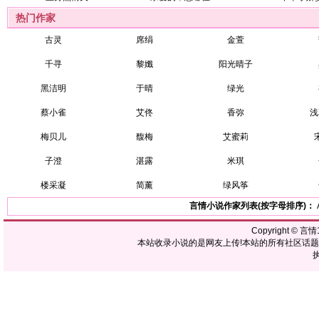
热门作家
古灵
席绢
金萱
千寻
黎孅
阳光晴子
黑洁明
于晴
绿光
蔡小雀
艾佟
香弥
浅
梅贝儿
馥梅
艾蜜莉
子澄
湛露
米琪
楼采凝
简薰
绿风筝
言情小说作家列表(按字母排序)：
Copyright ©
言情1
本站收录小说的是网友上传!本站的所有社区话
执