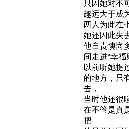
只因她对不
趣远大于成
两人为此在
她还因此失
他自责懊悔
间走进“幸福
以前听她提
的地方，只
去，
当时他还很
在不管是真
把——