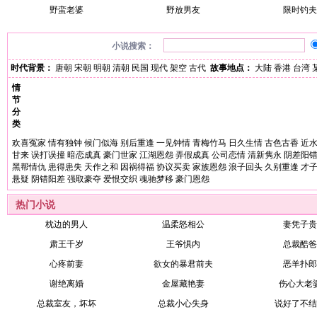
野蛮老婆
野放男友
限时钓夫
小说搜索：
时代背景：
唐朝
宋朝
明朝
清朝
民国
现代
架空
古代
故事地点：
大陆
香港
台湾
情
节
分
类
欢喜冤家
情有独钟
候门似海
别后重逢
一见钟情
青梅竹马
日久生情
古色古香
近
甘来
误打误撞
暗恋成真
豪门世家
江湖恩怨
弄假成真
公司恋情
清新隽永
阴差阳
黑帮情仇
患得患失
天作之和
因祸得福
协议买卖
家族恩怨
浪子回头
久别重逢
才
悬疑
阴错阳差
强取豪夺
爱恨交织
魂驰梦移
豪门恩怨
热门小说
枕边的男人
温柔怒相公
妻凭子贵
肃王千岁
王爷惧内
总裁酷爸
心疼前妻
欲女的暴君前夫
恶羊扑郎
谢绝离婚
金屋藏艳妻
伤心大老
总裁室友，坏坏
总裁小心失身
说好了不结