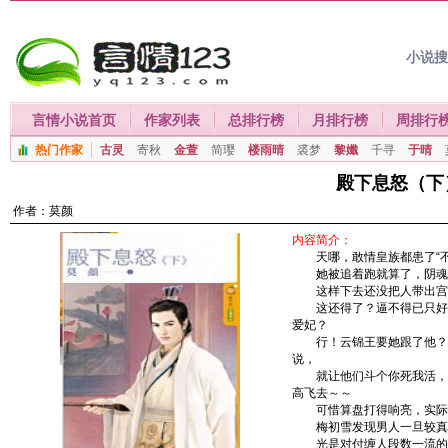
小说
言情小说首页
作家列表
总排行榜
月排行榜
周排行
热门作家
古灵
寄秋
金萱
简璎
楼雨晴
裘梦
黎孅
千寻
于晴
殿下息怒（下
作者：
莫颜
内容简介：
天哪，敢情皇族都患了“不
她被追着跑就算了，阴魂不
这样下去还没把人带出宫
这还得了？逼不得已只好使
爱妃？
行！云锦王要她跟了他？也
说，
就让他们斗个你死我活，她
高飞去～～
可惜算盘打得响亮，实际
梅初雪发现男人一旦较真
光是对付缠人段数一流的