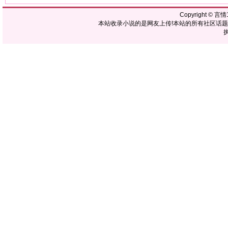
Copyright ©
言情1
本站收录小说的是网友上传!本站的所有社区话
执