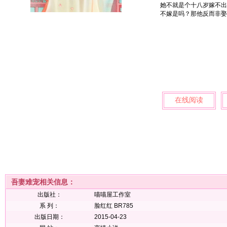
她不就是个十八岁嫁不出去
不嫁是吗？那他反而非娶
在线阅读
吾妻难宠相关信息：
出版社：
喵喵屋工作室
系 列：
脸红红 BR785
出版日期：
2015-04-23