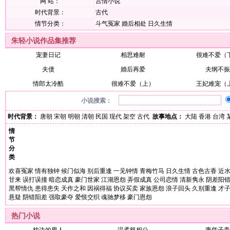
网 站：
言情小说
时代背景：
古代
情节分类：
斗气冤家
婚后相处
日久生情
朱轻小说作品集推荐
宠妻日记
相思难耐
很难不爱（
夫债
婚后再爱
夫纲不振
情郎太冷酷
很难不爱（上）
王妃难宠（
小说搜索：
时代背景：
唐朝
宋朝
明朝
清朝
民国
现代
架空
古代
故事地点：
大陆
香港
台湾
情
节
分
类
欢喜冤家
情有独钟
候门似海
别后重逢
一见钟情
青梅竹马
日久生情
古色古香
近
甘来
误打误撞
暗恋成真
豪门世家
江湖恩怨
弄假成真
公司恋情
清新隽永
阴差阳
黑帮情仇
患得患失
天作之和
因祸得福
协议买卖
家族恩怨
浪子回头
久别重逢
才
悬疑
阴错阳差
强取豪夺
爱恨交织
魂驰梦移
豪门恩怨
热门小说