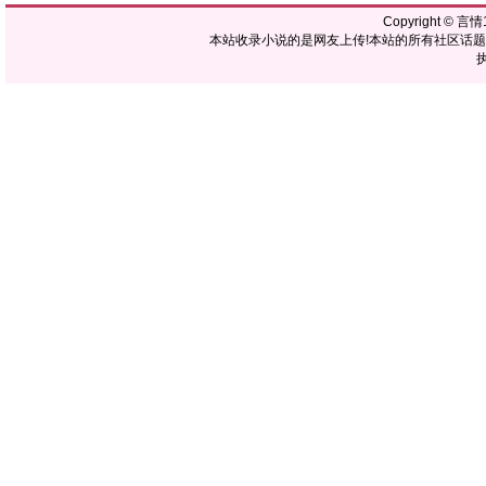
Copyright ©
言情1
本站收录小说的是网友上传!本站的所有社区话
执