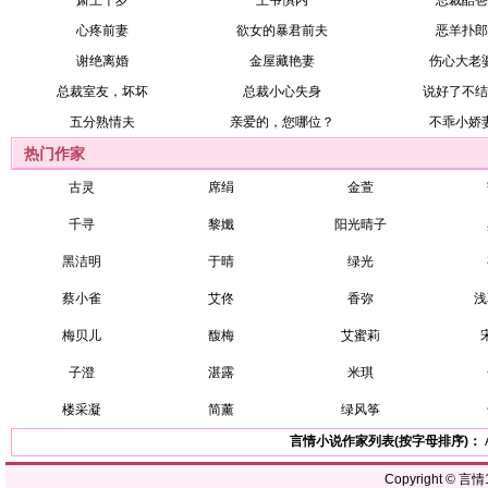
肃王千岁
王爷惧内
总裁酷爸
心疼前妻
欲女的暴君前夫
恶羊扑郎
谢绝离婚
金屋藏艳妻
伤心大老
总裁室友，坏坏
总裁小心失身
说好了不结
五分熟情夫
亲爱的，您哪位？
不乖小娇
热门作家
古灵
席绢
金萱
千寻
黎孅
阳光晴子
黑洁明
于晴
绿光
蔡小雀
艾佟
香弥
浅
梅贝儿
馥梅
艾蜜莉
子澄
湛露
米琪
楼采凝
简薰
绿风筝
言情小说作家列表(按字母排序)：
Copyright ©
言情1