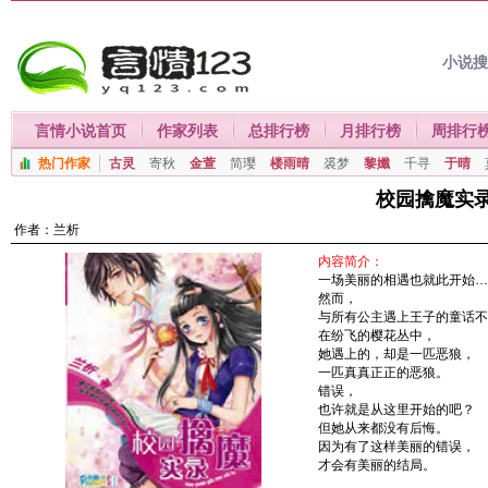
小说
言情小说首页
作家列表
总排行榜
月排行榜
周排行
热门作家
古灵
寄秋
金萱
简璎
楼雨晴
裘梦
黎孅
千寻
于晴
校园擒魔实
作者：
兰析
内容简介：
一场美丽的相遇也就此开始…
然而，
与所有公主遇上王子的童话不
在纷飞的樱花丛中，
她遇上的，却是一匹恶狼，
一匹真真正正的恶狼。
错误，
也许就是从这里开始的吧？
但她从来都没有后悔。
因为有了这样美丽的错误，
才会有美丽的结局。