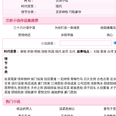
网 站：
言情小说
时代背景：
现代
情节分类：
灵异神怪
巧取豪夺
兰析小说作品集推荐
三十六计谍中谍
为你打造一座城堡
校园擒魔实
焚情绝恋
沐雨琴殇
画心
小说搜索：
时代背景：
唐朝
宋朝
明朝
清朝
民国
现代
架空
古代
故事地点：
大陆
香港
台湾
情
节
分
类
欢喜冤家
情有独钟
候门似海
别后重逢
一见钟情
青梅竹马
日久生情
古色古香
近
甘来
误打误撞
暗恋成真
豪门世家
江湖恩怨
弄假成真
公司恋情
清新隽永
阴差阳
黑帮情仇
患得患失
天作之和
因祸得福
协议买卖
家族恩怨
浪子回头
久别重逢
才
悬疑
阴错阳差
强取豪夺
爱恨交织
魂驰梦移
豪门恩怨
热门小说
枕边的男人
温柔怒相公
妻凭子贵