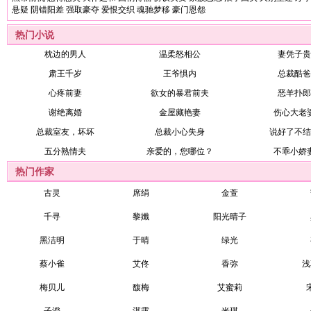
悬疑
阴错阳差
强取豪夺
爱恨交织
魂驰梦移
豪门恩怨
热门小说
枕边的男人
温柔怒相公
妻凭子贵
肃王千岁
王爷惧内
总裁酷爸
心疼前妻
欲女的暴君前夫
恶羊扑郎
谢绝离婚
金屋藏艳妻
伤心大老
总裁室友，坏坏
总裁小心失身
说好了不结
五分熟情夫
亲爱的，您哪位？
不乖小娇
热门作家
古灵
席绢
金萱
千寻
黎孅
阳光晴子
黑洁明
于晴
绿光
蔡小雀
艾佟
香弥
浅
梅贝儿
馥梅
艾蜜莉