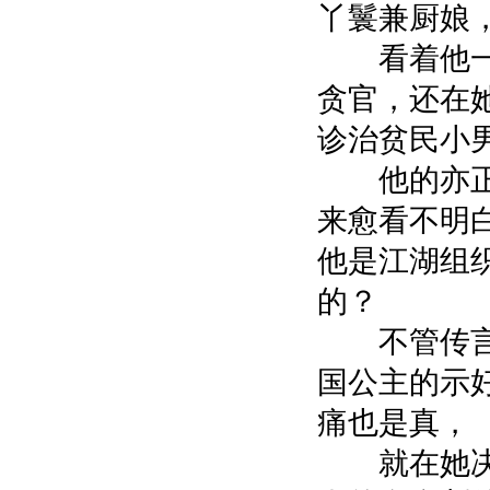
丫鬟兼厨娘
看着他一
贪官，还在
诊治贫民小
他的亦正
来愈看不明
他是江湖组
的？
不管传言
国公主的示
痛也是真，
就在她决