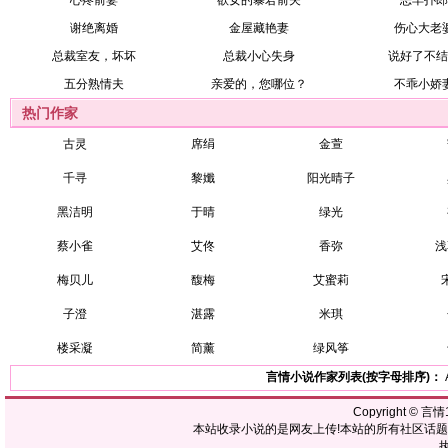
心疼前妻
欲女的暴君前夫
恶羊扑郎
谢绝离婚
金屋藏艳妻
伤心大老
总裁室友，坏坏
总裁小心失身
说好了不结
五分熟情夫
亲爱的，您哪位？
不乖小娇
热门作家
古灵
席绢
金萱
千寻
黎孅
阳光晴子
黑洁明
于晴
绿光
蔡小雀
艾佟
香弥
浅
梅贝儿
馥梅
艾蜜莉
子澄
湛露
米琪
楼采凝
简薰
绿风筝
言情小说作家列表(按字母排序)：
Copyright ©
言情1
本站收录小说的是网友上传!本站的所有社区话
执