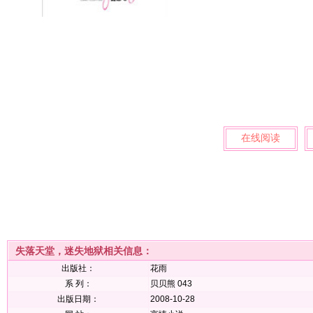
在线阅读
失落天堂，迷失地狱相关信息：
出版社：
花雨
系 列：
贝贝熊 043
出版日期：
2008-10-28