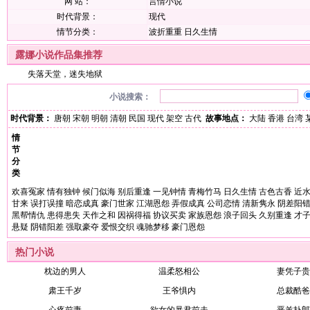
网 站：
言情小说
时代背景：
现代
情节分类：
波折重重
日久生情
露娜小说作品集推荐
失落天堂，迷失地狱
小说搜索：
时代背景：
唐朝
宋朝
明朝
清朝
民国
现代
架空
古代
故事地点：
大陆
香港
台湾
情
节
分
类
欢喜冤家
情有独钟
候门似海
别后重逢
一见钟情
青梅竹马
日久生情
古色古香
近
甘来
误打误撞
暗恋成真
豪门世家
江湖恩怨
弄假成真
公司恋情
清新隽永
阴差阳
黑帮情仇
患得患失
天作之和
因祸得福
协议买卖
家族恩怨
浪子回头
久别重逢
才
悬疑
阴错阳差
强取豪夺
爱恨交织
魂驰梦移
豪门恩怨
热门小说
枕边的男人
温柔怒相公
妻凭子贵
肃王千岁
王爷惧内
总裁酷爸