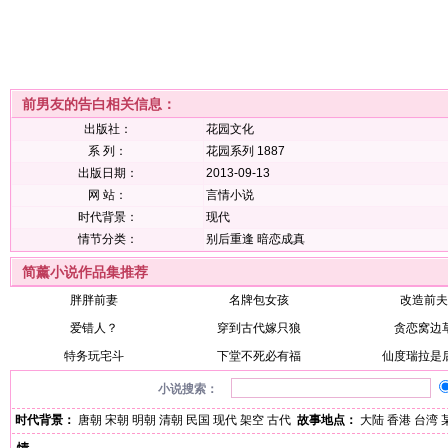
前男友的告白相关信息：
出版社：
花园文化
系 列：
花园系列 1887
出版日期：
2013-09-13
网 站：
言情小说
时代背景：
现代
情节分类：
别后重逢
暗恋成真
简薰小说作品集推荐
胖胖前妻
名牌包女孩
改造前夫
爱错人？
穿到古代嫁只狼
贪恋窝边
特务玩宅斗
下堂不死必有福
仙度瑞拉是
小说搜索：
时代背景：
唐朝
宋朝
明朝
清朝
民国
现代
架空
古代
故事地点：
大陆
香港
台湾