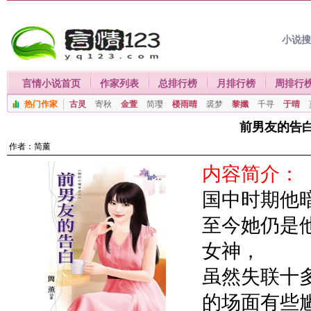
小说
言情小说首页
作家列表
总排行榜
月排行榜
周排行
热门作家
古灵
寄秋
金萱
简璎
楼雨晴
裘梦
黎孅
千寻
于晴
前男友的告
作者：
简薰
内容简介：
国中时期他
至今她仍是
女神，
虽然失联十
的场面有些