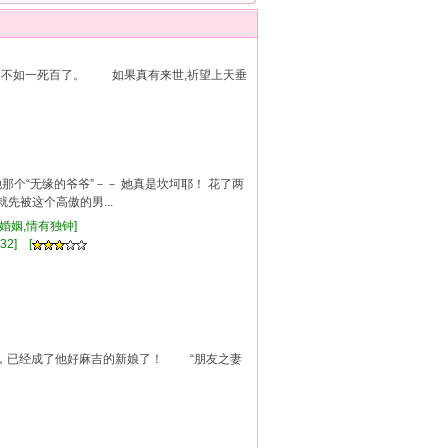
；不如一死百了。 如果真有来世,祈望上天垂
那个“无缘的爷爷”－－ 她真是坎坷耶！ 花了两
先被这个高傲的男...
协议婚姻,情有独钟]
32] [
，已经成了他好麻吉的新娘了！ “朋友之妻