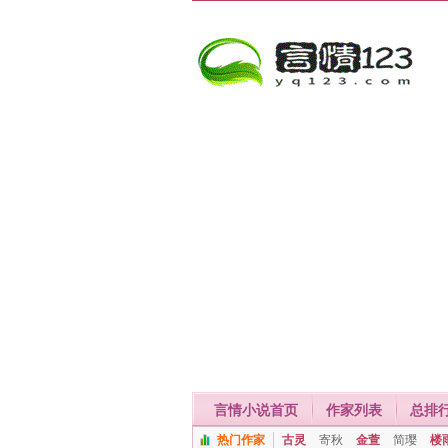
言情小说首页
作家列表
总排
热门作家
古灵
寄秋
金萱
简璎
楼