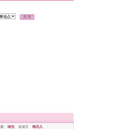
上薰
绿光
凌淑芬
梅贝儿