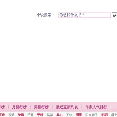
小说搜索：
行榜
月排行榜
周排行榜
最近更新列表
作家人气排行
雨晴
裘梦
黎孅
千寻
于晴
莫颜
典心
子纹
明星
阳光晴子
凯琍
谢