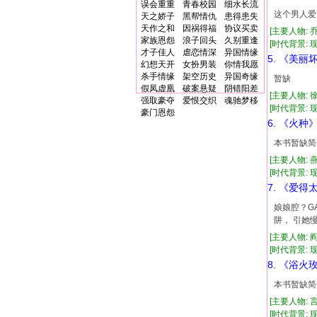
误会重重
青春校园
细水长流
这个男人爱
天之娇子
黑帮情仇
患得患失
天作之和
因祸得福
协议买卖
[主要人物: 
家族恩怨
浪子回头
久别重逢
[时代背景: 现代
才子佳人
虐恋情深
异国情缘
5. 《美丽
幻想天开
女扮男装
你情我愿
杀手情缘
架空历史
异国奇缘
暂缺
假凤虚凰
破案悬疑
阴错阳差
[主要人物:
强取豪夺
爱恨交织
魂驰梦移
[时代背景: 现代
豪门恩怨
6. 《火种
本书暂缺简
[主要人物: 
[时代背景: 现代
7. 《爱得
娘娘腔？G
阱， 引她
[主要人物: 
[时代背景: 现代
8. 《浴火
本书暂缺简
[主要人物: 
[时代背景: 现代