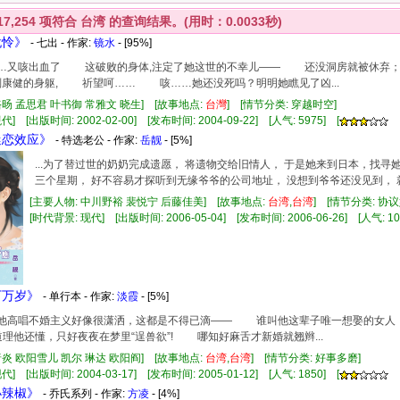
17,254
项符合
台湾
的查询结果。(用时：0.0033秒)
犹怜》
- 七出 - 作家:
镜水
- [95%]
……又咳出血了 这破败的身体,注定了她这世的不幸儿—— 还没洞房就被休弃
副康健的身躯, 祈望呵…… 咳……她还没死吗？明明她瞧见了凶...
骆旸 孟思君 叶书御 常雅文 晓生] [故事地点:
台灣
] [情节分类: 穿越时空]
] [出版时间: 2002-02-00] [发布时间: 2004-09-22] [人气: 5975] [
迷恋效应》
- 特选老公 - 作家:
岳靓
- [5%]
...为了替过世的奶奶完成遗愿， 将遗物交给旧情人， 于是她来到日本，找寻她
三个星期， 好不容易才探听到无缘爷爷的公司地址， 没想到爷爷还没见到， 就
[主要人物: 中川野裕 裴悦宁 后藤佳美] [故事地点:
台湾
,
台湾
] [情节分类: 
[时代背景: 现代] [出版时间: 2006-05-04] [发布时间: 2006-06-26] [人气: 10
万万岁》
- 单行本 - 作家:
淡霞
- [5%]
看他高唱不婚主义好像很潇洒，这都是不得已滴—— 谁叫他这辈子唯一想娶的女人
道理他还懂，只好夜夜在梦里“逞兽欲”! 哪知好麻舌才新婚就翘辫...
唐炎 欧阳雪儿 凯尔 琳达 欧阳阎] [故事地点:
台湾
,
台湾
] [情节分类: 好事多磨]
] [出版时间: 2004-03-17] [发布时间: 2005-01-12] [人气: 1850] [
小辣椒》
- 乔氏系列 - 作家:
方凌
- [4%]