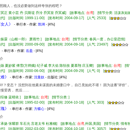
照顾人，也没必要做到这样夸张的程吧？
乔冥正 黄小芸 丹·贝斯堤 乔泠 乔冥皇 乔冥威] [故事地点:
台湾
] [情节分类: 活泼灰
] [出版时间: 1999-11-00] [发布时间: 2004-09-17] [人气: 2533] [
坏女人》
- 单行本 - 作家:
凯琍
- [4%]
 徐振霖（山根一郎） 萧雨竹 ] [故事地点:
台湾
] [情节分类: 春风一度，办公室恋情]
] [出版时间: 2000-09-00] [发布时间: 2004-09-18] [人气: 23497] [
》
- 单行本 - 作家:
岳盈
- [4%]
介
燕炀 夏妙紫 傅雪(方烨娥) 纪子威 李大佑 陈怡孜 夏慕翔 庄玉卿] [故事地点:
台湾
] [
] [出版时间: 2000-06-00] [发布时间: 2004-09-29] [人气: 0] [
太难》
- 单行本 - 作家:
沈曼奴
- 出版社:
[4%]
AY？变态？ 没想到在他素未谋面的未婚妻口中， 自己竟如此不堪！ 因为这番”评价”
慢慢受诱， 然后……
阎琮修 蓝晴依 ] [故事地点:
台湾
] [情节分类: ]
] [出版时间: 1995-02-00] [发布时间: 2004-10-18] [人气: 303] [
玫瑰》
- 单行本 - 作家:
方蝶心
- [4%]
介
言承扬 张耀群 车石允 言老太爷 杜雅穗] [故事地点:
台湾
,外国,美国] [情节分类: 情
] [出版时间: 2002-03-00] [发布时间: 2004-10-18] [人气: 3057] [