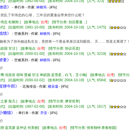
] [出版时间: 1992-06-00] [发布时间: 2004-10-19] [人气: 323] [
打物语》
- 单行本 - 作家:
林晓筠
- [4%]
 扰乱了辛伟忠的心湖， 三年后的重逢会带来些什么呢？
辛伟忠 杜晓秋 ] [故事地点:
台湾
] [情节分类: 别后重逢，]
] [出版时间: 1991-10-00] [发布时间: 2004-10-19] [人气: 1475] [
汉戏情》
- 空难系列 - 作家:
林晓筠
- [4%]
她爸为了弥补她这私生女，竟然将一个黄金单身汉送到眼前。 天…… 简直太离谱了
单皓国 甘洁 ] [故事地点:
台湾
] [情节分类: 协议买卖]
] [出版时间: 2000-01-00] [发布时间: 2004-10-19] [人气: 3219] [
亿娇妻》
- 空难系列 - 作家:
林晓筠
- [4%]
介
 唐鹰 倪蓓蓓 胡琦 楚威 甘洁 单皓国 孟雪柔，白飞，艾小梅] [故事地点:
台湾
] [情节
] [出版时间: 2000-02-02] [发布时间: 2004-10-19] [人气: 6584] [
爱冒牌牛郎》
- 北海传说 - 作家:
楼采凝
- [4%]
介
蓝之搴 殷凡 ] [故事地点:
台湾
] [情节分类: 摩登世界]
] [出版时间: 1997-02-00] [发布时间: 2004-10-19] [人气: 1617] [
亲小懒猫》
- 单行本 - 作家:
乔安
- [4%]
介
沈彻 蓝芙菱 蓝仲达 何美丽] [故事地点:
台湾
] [情节分类: 情有独钟,青春校园]