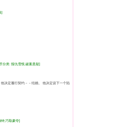
姑娘]
情节分类: 报仇雪恨,破案悬疑]
， 他决定履行契约－－结婚。 他决定设下一个陷
有独钟,巧取豪夺]