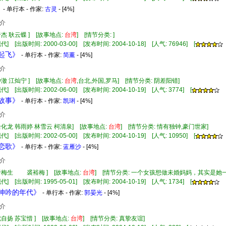
》
- 单行本 - 作家:
古灵
- [4%]
介
于杰 耿云蝶 ] [故事地点:
台湾
] [情节分类: ]
] [出版时间: 2000-03-00] [发布时间: 2004-10-18] [人气: 76946] [
爱起飞》
- 单行本 - 作家:
简薰
- [4%]
介
钟澈 江灿宁 ] [故事地点:
台湾
,台北,外国,罗马] [情节分类: 阴差阳错]
] [出版时间: 2002-06-00] [发布时间: 2004-10-19] [人气: 3774] [
边故事》
- 单行本 - 作家:
凯琍
- [4%]
介
余化龙 韩雨婷 林雪云 柯清泉] [故事地点:
台湾
] [情节分类: 情有独钟,豪门世家]
] [出版时间: 2002-05-00] [发布时间: 2004-10-19] [人气: 10950] [
之恋歌》
- 单行本 - 作家:
蓝雁沙
- [4%]
介
 于梅生 裘裕梅 ] [故事地点:
台湾
] [情节分类: 一个女孩想做未婚妈妈，其实是
] [出版时间: 1995-05-01] [发布时间: 2004-10-19] [人气: 1734] [
病呻吟的年代》
- 单行本 - 作家:
郭晏光
- [4%]
介
沈自扬 苏宝惜 ] [故事地点:
台湾
] [情节分类: 真挚友谊]