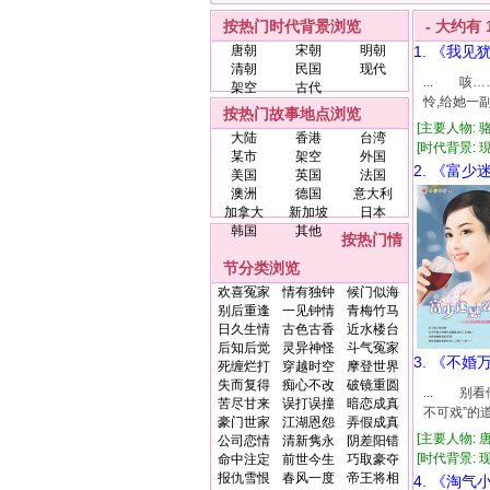
按热门时代背景浏览
- 大约有
唐朝
宋朝
明朝
1. 《我见
清朝
民国
现代
... 咳
架空
古代
怜,给她一
按热门故事地点浏览
[主要人物: 
大陆
香港
台湾
[时代背景: 現代
某市
架空
外国
2. 《富少
美国
英国
法国
澳洲
德国
意大利
加拿大
新加坡
日本
韩国
其他
按热门情
节分类浏览
欢喜冤家
情有独钟
候门似海
别后重逢
一见钟情
青梅竹马
日久生情
古色古香
近水楼台
后知后觉
灵异神怪
斗气冤家
3. 《不婚
死缠烂打
穿越时空
摩登世界
失而复得
痴心不改
破镜重圆
... 别
苦尽甘来
误打误撞
暗恋成真
不可戏”的
豪门世家
江湖恩怨
弄假成真
[主要人物: 
公司恋情
清新隽永
阴差阳错
[时代背景: 现代
命中注定
前世今生
巧取豪夺
报仇雪恨
春风一度
帝王将相
4. 《淘气