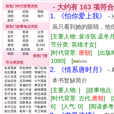
- 大约有
163
项符
按热门时代背景浏览
唐朝
宋朝
明朝
1. 《怕你爱上我》
-
清朝
民国
现代
架空
古代
虽只看到她的眼睛，他
按热门故事地点浏览
大陆
香港
台湾
[主要人物: 裴冷筑 孟冬
某市
架空
外国
美国
英国
法国
节分类: 英雄才女]
澳洲
德国
意大利
加拿大
新加坡
日本
[时代背景:
唐朝
] [出版时
韩国
其他
按热门情
1080] [
节分类浏览
2. 《情系唐时月》
欢喜冤家
情有独钟
候门似海
-
别后重逢
一见钟情
青梅竹马
日久生情
古色古香
近水楼台
本书暂缺简介
后知后觉
灵异神怪
斗气冤家
死缠烂打
穿越时空
摩登世界
[主要人物: ] [故事地点
失而复得
痴心不改
破镜重圆
苦尽甘来
误打误撞
暗恋成真
[时代背景: 古代,
唐朝
] 
豪门世家
江湖恩怨
弄假成真
公司恋情
清新隽永
阴差阳错
6] [人气: 0] [阅读参
命中注定
前世今生
巧取豪夺
报仇雪恨
春风一度
帝王将相