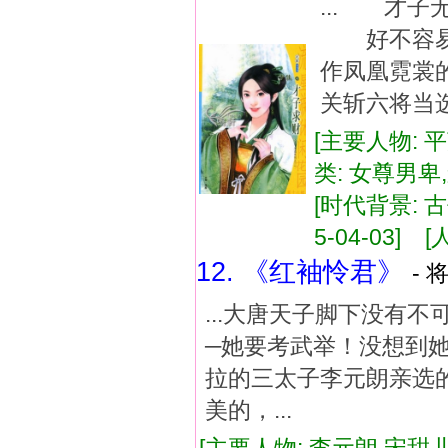
... 才
好不容易混
作凤凰霓裳
关斩六将当选
[主要人物: 
类: 女尊男
[时代背景: 古
5-04-03] [
12. 《红袖怜君》
- 
...大唐天子脚下没有
─她要考武举！没想到
拉的三太子李元朗亲选
美的，...