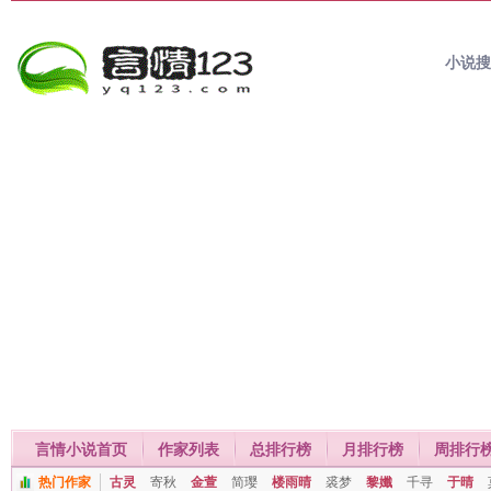
小说
言情小说首页
作家列表
总排行榜
月排行榜
周排行
热门作家
古灵
寄秋
金萱
简璎
楼雨晴
裘梦
黎孅
千寻
于晴