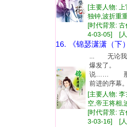
[主要人物: 上
独钟,波折重
[时代背景: 古
4-03-05] [人
16. 《锦瑟潇潇（下
... 无
爆发了。 
说…… 那
前进的序幕。
[主要人物: 李
空,帝王将相
[时代背景: 古
3-03-16] [人