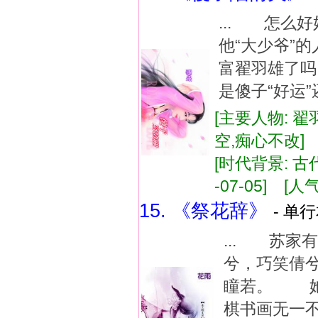
... 怎么
他“大少爷”
富翟羽雄了吗
是傻子“好运”
[主要人物: 翟
空,痴心不改
[时代背景: 古代
-07-05] [人气
15. 《祭花辞》
- 单行
... 苏
兮，巧笑倩
瞳若。 她
棋书画无一不