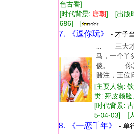
色古香]
[时代背景:
唐朝
] [出版时
686] [
7. 《逗你玩》
- 才子当
... 三
马，一个丫
傻。 你算
赌注，王位
[主要人物: 
类: 死皮赖
[时代背景: 古
5-04-03] [
8. 《一恋千年》
- 单