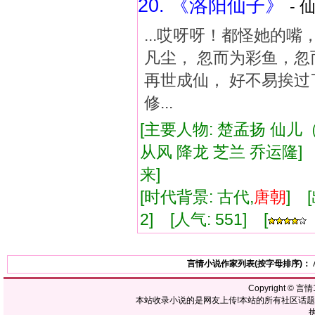
20. 《洛阳仙子》
- 
...哎呀呀！都怪她的
凡尘， 忽而为彩鱼，忽
再世成仙， 好不易挨过
修...
[主要人物: 楚孟扬 仙儿
从风 降龙 芝兰 乔运隆]
来]
[时代背景: 古代,
唐朝
] 
2] [人气: 551] [
言情小说作家列表(按字母排序)：
Copyright ©
言情1
本站收录小说的是网友上传!本站的所有社区话
执