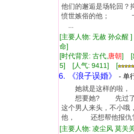
他们的邂逅是场轮回
愤世嫉俗的他； 十
...
[主要人物: 无赦 孙众醒 
命]
[时代背景: 古代,
唐朝
] 
5] [人气: 9411] [
6. 《浪子误婚》
- 单
她就是这样的啦， 
想要她? 先过了
这个男人来头，不小哦
他， 还想帮他报仇雪
[主要人物: 凌尘风 莫关关