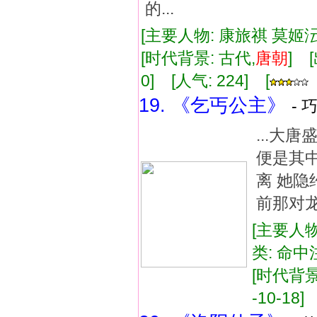
的...
[主要人物: 康旅祺 莫姬
[时代背景: 古代,
唐朝
] 
0] [人气: 224] [
19. 《乞丐公主》
- 
...大
便是其
离 她
前那对龙
[主要人物
类: 命
[时代背景
-10-18]