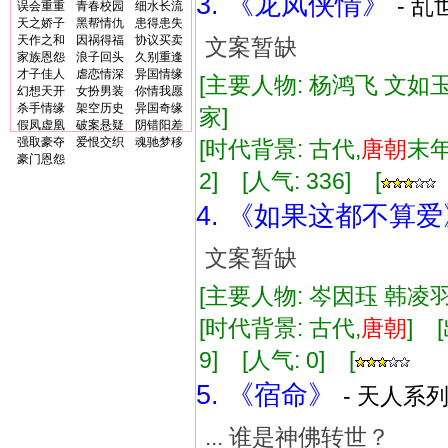
3. 《龙凤侠情》
- 乱
误会重重
青春校园
细水长流
天之娇子
黑帮情仇
患得患失
天作之和
因祸得福
协议买卖
文案暂缺
家族恩怨
浪子回头
久别重逢
才子佳人
虐恋情深
异国情缘
[主要人物: 杨鸿飞 文如玉
幻想天开
女扮男装
你情我愿
杀手情缘
架空历史
异国奇缘
家]
假凤虚凰
破案悬疑
阴错阳差
强取豪夺
爱恨交织
魂驰梦移
[时代背景: 古代,
唐朝
末年
豪门恩怨
2] [人气: 336] [
4. 《如果这都不算爱
文案暂缺
[主要人物: 岑因珏 韩凌羽
[时代背景: 古代,
唐朝
] 
9] [人气: 0] [
5. 《宿命》
- 天人系列
... 谁是神佛转世