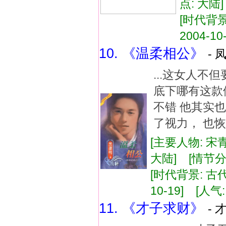
点: 大陆
[时代背景
2004-10
10. 《温柔相公》
- 
...这女人不
底下哪有这款
不错 他其实
了视力， 也恢复
[主要人物: 宋
大陆] [情节
[时代背景: 古代
10-19] [人气:
11. 《才子求财》
- 