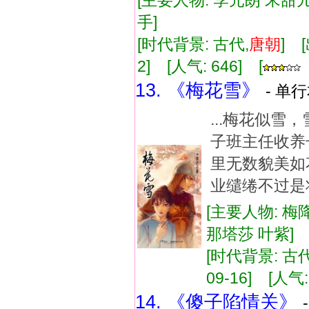
[主要人物: 李元朗 宋甜儿
手]
[时代背景: 古代,
唐朝
] 
2] [人气: 646] [
13. 《梅花雪》
- 单行
...梅花似
子班主任收养
里无数貌美如
业缱绻不过是
[主要人物: 梅
那塔莎 叶紫] 
[时代背景: 古代
09-16] [人气:
14. 《傻子陷情关》