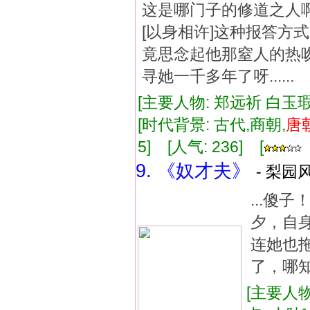
这是哪门子的修道之人啊
[以身相许]这种报答方式吧
竟思念起他那窒人的热吻
寻她一千多年了呀......
[主要人物: 郑远祈 白玉瑕
[时代背景: 古代,商朝,
唐
5] [人气: 236] [
9. 《奴才夫》
- 梨园风
...傻
夕，自
连她也拖
了，哪知
[主要人物