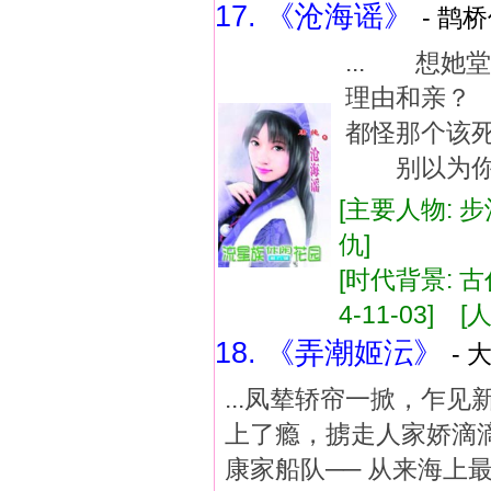
17. 《沧海谣》
- 鹊桥
... 想
理由和亲？
都怪那个该
别以为你插
[主要人物: 步
仇]
[时代背景: 古
4-11-03] [人
18. 《弄潮姬沄》
- 
...凤辇轿帘一掀，乍
上了瘾，掳走人家娇滴滴
康家船队── 从来海上