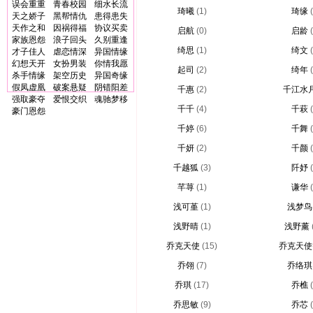
误会重重
青春校园
细水长流
琦曦
(1)
琦缘
天之娇子
黑帮情仇
患得患失
天作之和
因祸得福
协议买卖
启航
(0)
启龄
家族恩怨
浪子回头
久别重逢
绮思
(1)
绮文
才子佳人
虐恋情深
异国情缘
幻想天开
女扮男装
你情我愿
起司
(2)
绮年
杀手情缘
架空历史
异国奇缘
假凤虚凰
破案悬疑
阴错阳差
千惠
(2)
千江水
强取豪夺
爱恨交织
魂驰梦移
千千
(4)
千萩
豪门恩怨
千婷
(6)
千舞
千妍
(2)
千颜
千越狐
(3)
阡妤
芊荨
(1)
谦华
浅可堇
(1)
浅梦鸟
浅野晴
(1)
浅野薰
乔克天使
(15)
乔克天使
乔翎
(7)
乔络琪
乔琪
(17)
乔樵
乔思敏
(9)
乔芯