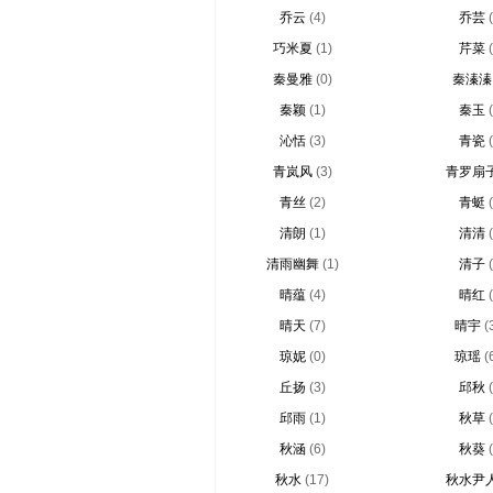
乔云
(4)
乔芸
巧米夏
(1)
芹菜
秦曼雅
(0)
秦溱溱
秦颖
(1)
秦玉
沁恬
(3)
青瓷
青岚风
(3)
青罗扇
青丝
(2)
青蜓
清朗
(1)
清清
清雨幽舞
(1)
清子
晴蕴
(4)
晴红
晴天
(7)
晴宇
(
琼妮
(0)
琼瑶
(
丘扬
(3)
邱秋
邱雨
(1)
秋草
秋涵
(6)
秋葵
秋水
(17)
秋水尹