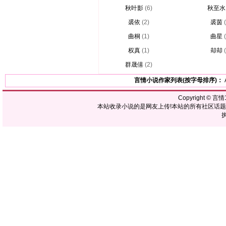
秋叶影
(6)
秋至水
裘依
(2)
裘茵
曲桐
(1)
曲星
权真
(1)
却却
群晟僖
(2)
言情小说作家列表(按字母排序)：
Copyright ©
言情1
本站收录小说的是网友上传!本站的所有社区话
执