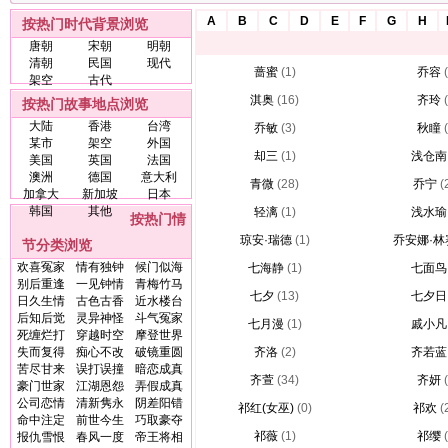
A
B
C
D
E
F
G
H
按热门时代背景浏览
唐朝
宋朝
明朝
清朝
民国
现代
蔷蜜
(1)
乔容
架空
古代
淇奥
(16)
齐玲
按热门故事地点浏览
大陆
香港
台湾
乔敏
(3)
秋瞳
某市
架空
外国
却三
(1)
浅仓南
美国
英国
法国
澳洲
德国
意大利
青微
(28)
乔宁
(
加拿大
新加坡
日本
韩国
其他
轻漓
(1)
浅水瑜
按热门情
琼安·瑞德
(1)
乔安娜·林
节分类浏览
欢喜冤家
情有独钟
候门似海
七海静
(1)
七面鸟
别后重逢
一见钟情
青梅竹马
七夕
(13)
七夕日
日久生情
古色古香
近水楼台
后知后觉
灵异神怪
斗气冤家
七月漫
(1)
戚小凡
死缠烂打
穿越时空
摩登世界
失而复得
痴心不改
破镜重圆
齐洛
(2)
齐若蓝
苦尽甘来
误打误撞
暗恋成真
齐萱
(34)
齐妍
豪门世家
江湖恩怨
弄假成真
公司恋情
清新隽永
阴差阳错
祁红(女巫)
(0)
祁欢
(
命中注定
前世今生
巧取豪夺
祁薇
(1)
祁缨
报仇雪恨
春风一度
帝王将相