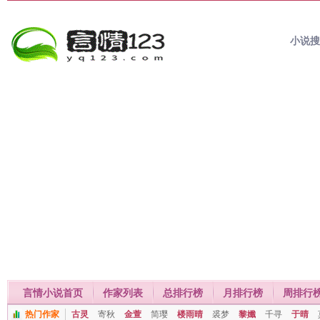
小说
言情小说首页
作家列表
总排行榜
月排行榜
周排行
热门作家
古灵
寄秋
金萱
简璎
楼雨晴
裘梦
黎孅
千寻
于晴