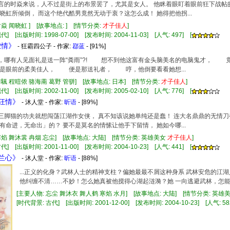
懒寡言的时焱来说，人不过是街上的布景罢了，尤其是女人。 他眯着眼盯着眼前狂下战
晓虹所倾倒， 而这个绝代酷男竟然无动于衷？这怎么成！ 她得把他拐...
时焱 闻晓虹 ] [故事地点: ] [情节分类:
才子佳人
]
] [出版时间: 1998-07-00] [发布时间: 2004-11-03] [人气: 497] [
侬情》
- 狂霸四公子 - 作家:
鄀蓝
- [91%]
啦，哪有人见面礼是送一阵“粪雨”?! 想不到他这富有金头脑美名的电脑鬼才，
是眼前的柔美佳人， 便是那送礼者， 哼，他倒要看看她想...
季颿 程暟侬 骆海萳 葛野 管骈] [故事地点: 日本] [情节分类:
才子佳人
]
] [出版时间: 2002-11-00] [发布时间: 2005-02-10] [人气: 776] [
绝狂情》
- 沐人堂 - 作家:
昕语
- [89%]
这点三脚猫的功夫就想闯荡江湖作女侠， 真不知该说她单纯还是蠢！ 连大名鼎鼎的无情
有命进，无命出」的？ 要不是莫名的情愫让他手下留情， 她如今哪...
寒焰 舞沐裳 冉烟 忘尘] [故事地点: 大陆] [情节分类: 英雄美女
才子佳人
]
] [出版时间: 2001-11-00] [发布时间: 2004-10-23] [人气: 441] [
影兰心》
- 沐人堂 - 作家:
昕语
- [88%]
...正义的化身？武林人士的精神支柱？偏她最最不屑这种身系 武林安危的江
他纠缠不清……不妙！怎么她真被他搅得心湖起涟漪？她 一向逃避武林，怎能爱
[主要人物: 忘尘 舞沐衣 舞人鹤 寒焰 水月] [故事地点: 大陆] [情节分类: 英雄
[时代背景: 古代] [出版时间: 2001-12-00] [发布时间: 2004-10-23] [人气: 58