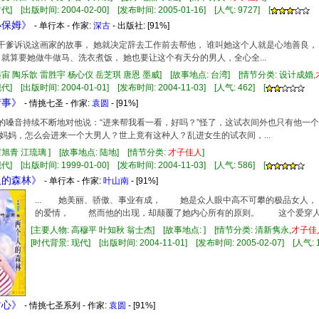
] [出版时间: 2004-02-00] [发布时间: 2005-01-16] [人气: 9727] [
小保姆》
- 单行本 - 作家:
深古
- 出版社:
[91%]
听到干爹诉说这画家的故事， 她就决定辞去工作前去帮他， 谁叫她这个人就是心地善良
 就算要她做牛做马、洗衣煮饭， 她也要让这个有天分的男人，全心全...
墨宙 陶乐歆 雷胜宇 杨心仪 岳芝琪 唐恩 墨威] [故事地点: 台湾] [情节分类: 设计成婚,
] [出版时间: 2004-01-01] [发布时间: 2004-11-03] [人气: 462] [
情事》
- 情挑七圣 - 作家:
袁圆
- [91%]
甜美的嗓音持续不断地对他说：“进来帮我看一看，好吗？”怪了，这试衣间外也只有他
妈妈，怎么会进来一个大男人？世上竟有这种人？乱进女生的试衣间，...
霍旭青 江琉璃 ] [故事地点: 陆地] [情节分类:
才子佳人
]
] [出版时间: 1999-01-00] [发布时间: 2004-11-03] [人气: 586] [
人的森林》
- 单行本 - 作家:
叶山南
- [91%]
... 她美丽、骄傲、事业有成， 她是众人眼中高不可攀的极品女人
的爱情， 然而他的出现，却颠覆了她内心所有的原则。 这个爱穿人字拖
[主要人物: 高穆平 叶知秋 翁士杰] [故事地点: ] [情节分类: 清新隽永,
才子佳
[时代背景: 现代] [出版时间: 2004-11-01] [发布时间: 2005-02-07] [人气: 1
甜心》
- 情挑七圣系列 - 作家:
袁圆
- [91%]