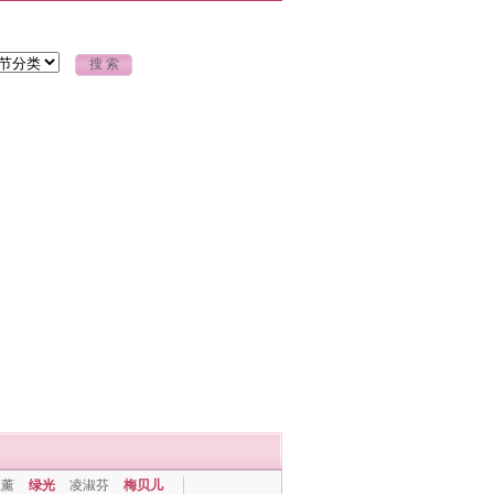
上薰
绿光
凌淑芬
梅贝儿