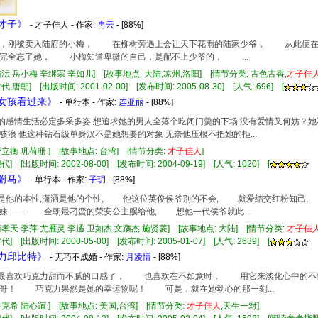
情才子》
- 才子佳人 - 作家:
冉云
- [88%]
岁那年，刚被卖入陆府的小梅， 在柳树旁遇上会让天下花雨的陆家少爷， 从此
完全忘了她， 小梅知道卑微的自己，是配不上少爷的， ...
陆沄 岳小梅 辛继宗 辛如儿] [故事地点: 大陆,凉州,洛阳] [情节分类: 古色古香,
才子佳
,唐朝] [出版时间: 2001-02-00] [发布时间: 2005-08-30] [人气: 696] [
面女孩看过来》
- 单行本 - 作家:
连亚丽
- [88%]
美女的感情生活必定多采多姿 想追求她的男人全落个吃闭门羹的下场 没有爱情又何妨？
骇浪 他这种钻石级单身汉不是她想要的对象 无奈他压根不把她的拒...
严立衡 巩荷珊 ] [故事地点: 台湾] [情节分类:
才子佳人
]
] [出版时间: 2002-08-00] [发布时间: 2004-09-19] [人气: 1020] [
流驸马》
- 单行本 - 作家:
子玥
- [88%]
流是他的本性,潇洒是他的个性, 他这位英俊侯爷别的不会, 就爱结交红粉知己,
妹—— 全朝最刁蛮的荣安公主赐给他, 想他一代侯爷就此...
商孝天 李萍 尤雁灵 李遹 卫如杰 文躌杰 施贤菱] [故事地点: 大陆] [情节分类:
才子佳
] [出版时间: 2000-05-00] [发布时间: 2005-01-07] [人气: 2639] [
克力邱比特》
- 无巧不成婚 - 作家:
月凌情
- [88%]
她最最喜欢巧克力甜而不腻的口感了， 也喜欢在不如意时， 用它来淡化心中的
哥！ 巧克力果然是她的幸运物呢！ 可是，就在她动心的那一刻...
洛克希 陆心谊 ] [故事地点: 美国,台湾] [情节分类:
才子佳人
,天生一对]