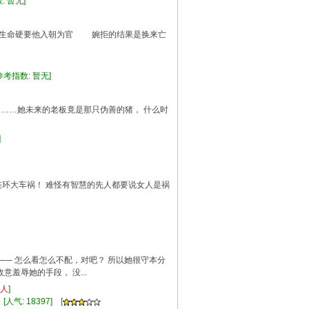
: 暂无]
费生命硬要他入朝为官 婉拒的结果是换来亡
读参考指数: 暂无]
只是……她未来的老板竟是那只伪善的猪， 什么时
]
场连环大车祸！ 难怪有智慧的先人都要说女人是祸
── 怎么看怎么不配，对吧？ 所以她很守本分
羞辱她的手段， 没...
人
]
[人气: 18397] [