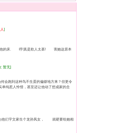
佳人
]
他的床. 哼!真是欺人太甚! 害她这原本
: 暂无]
为何会跑到这种鸟不生蛋的偏僻地方来？但更令
实单纯惹人怜惜，甚至还让他动了想成家的念
没为他们宇文家生个龙孙凤女， 就硬要给她相