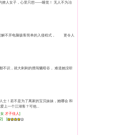
帖的撩人女子，心里只想——睡觉！ 无人不为冶
 竟解不开电脑骇客简单的入侵程式， 更令人
刀都不识，就大剌剌的擅闯魑暗谷， 难道她没听
湖人士！若不是为了离家的宝贝妹妹，她哪会 和
上一个江湖客？可他...
美女
才子佳人
]
2] [