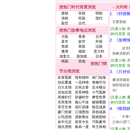
按热门时代背景浏览
- 大约有
唐朝
宋朝
明朝
1. 《狩猎
清朝
民国
现代
文案暂缺
架空
古代
[主要人物: 
按热门故事地点浏览
[时代背景: 现代
大陆
香港
台湾
2. 《发网
某市
架空
外国
美国
英国
法国
... 这
澳洲
德国
意大利
形象清新的
加拿大
新加坡
日本
[主要人物: 
韩国
其他
按热门情
[时代背景: 现
节分类浏览
3. 《只对
欢喜冤家
情有独钟
候门似海
桑清琅饶富
别后重逢
一见钟情
青梅竹马
他吃惊的是
日久生情
古色古香
近水楼台
头!
后知后觉
灵异神怪
斗气冤家
死缠烂打
穿越时空
摩登世界
[主要人物: 
失而复得
痴心不改
破镜重圆
[时代背景: 现代
苦尽甘来
误打误撞
暗恋成真
4. 《惟我
豪门世家
江湖恩怨
弄假成真
... 不
公司恋情
清新隽永
阴差阳错
命中注定
前世今生
巧取豪夺
公纳小进门
报仇雪恨
春风一度
帝王将相
[主要人物: 