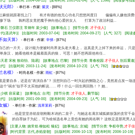
代] [出版时间: 2004-08-12] [发布时间: 2005-02-04] [人气: 1598] [阅读参考指数
嫁状元郎》
- 单行本 - 作家:
紫灵
- [88%]
人一红麻烦就跟著找上门 有才有德的他无心功名只想悠闲度日 偏偏有人嫌他浪
惨下场 孰料恶女竟把魔手伸向他心爱的女人 打算为了政治利益...
傅磐石 兰仪郡主 常炯年 裴少俊] [故事地点: ] [情节分类:
才子佳人
]
代(圣武年)] [出版时间: 2003-07-04] [发布时间: 2004-09-27] [人气: 327] [阅
算不如天算》
- 单行本 - 作家:
辛悌
- [87%]
闯出自己的一片天， 设计能力便被时尚界龙头老大看上， 这真是天上掉下来的幸运， 
单身汉， 她看他根本是戴着面具的狼， 可恶！她不想再跟他有任...
韦天君 宋枚 敖幼怡、陆易] [故事地点: 巴黎] [情节分类: 青春校园
才子佳人
别后重逢
] [出版时间: 2003-11-24] [发布时间: 2004-10-23] [人气: 782] [
罗兰名模》
- 时尚名模 - 作家:
雨虹
- [87%]
人到底是要自杀，还是在“表演自杀”？ 没想到自己一时兴起的恻隐之心，竟然差点发一
这个“祸水”似乎不太买他的帐说…… 哼！什么一回生两回熟！？ 她...
殷少棋 容采葳 ] [故事地点: 台湾] [情节分类:
才子佳人
, 删节版]
] [出版时间: 2001-09-00] [发布时间: 2004-09-23] [人气: 16] [
奸女贼》
- 单行本 - 作家:
浅草茉莉
- [87%]
...他是堂堂赤焰皇朝刚毅木讷的二皇子， 与她这名满京城狐媚放荡的贪官千金
的自荐妹子为妃， 可为啥候选名单上竟也有她的闺名咧？ 这铁定是那死男人故意
[主要人物: 姚常焰 柳如松 臻妃] [故事地点: 京城] [情节分类: 争权夺势,
才子佳
[时代背景: 古代,赤焰皇朝] [出版时间: 2006-10-13] [发布时间: 2006-10-19] 