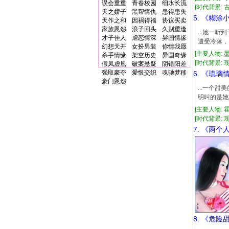
误会重重
青春校园
细水长流
[时代背景: 古代
天之娇子
黑帮情仇
患得患失
5. 《糊涂
天作之和
因祸得福
协议买卖
家族恩怨
浪子回头
久别重逢
...她一
才子佳人
虐恋情深
异国情缘
遭受冷落，
幻想天开
女扮男装
你情我愿
[主要人物: 
杀手情缘
架空历史
异国奇缘
[时代背景: 现代
假凤虚凰
破案悬疑
阴错阳差
强取豪夺
爱恨交织
魂驰梦移
6. 《琉璃
豪门恩怨
...一个
明叫的是她
[主要人物: 
[时代背景: 现代
7. 《两个
8. 《危险