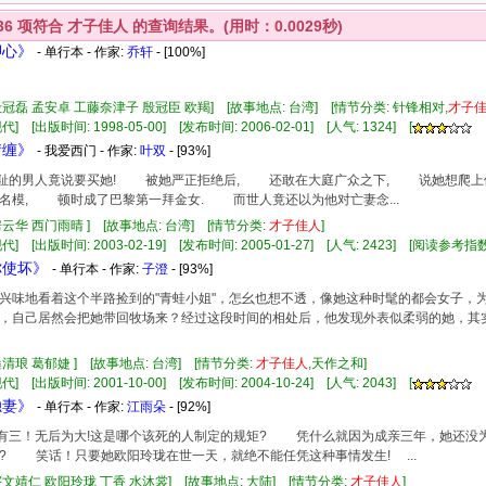
36
项符合
才子佳人
的查询结果。(用时：0.0029秒)
卿心》
- 单行本 - 作家:
乔轩
- [100%]
殷冠磊 孟安卓 工藤奈津子 殷冠臣 欧羯] [故事地点: 台湾] [情节分类: 针锋相对,
才子
] [出版时间: 1998-05-00] [发布时间: 2006-02-01] [人气: 1324] [
情缠》
- 我爱西门 - 作家:
叶双
- [93%]
无耻的男人竟说要买她! 被她严正拒绝后, 还敢在大庭广众之下, 说她想爬上
名模, 顿时成了巴黎第一拜金女. 而世人竟还以为他对亡妻念...
房云华 西门雨晴 ] [故事地点: 台湾] [情节分类:
才子佳人
]
代] [出版时间: 2003-02-19] [发布时间: 2005-01-27] [人气: 2423] [阅读参考指数
你使坏》
- 单行本 - 作家:
子澄
- [93%]
兴味地看着这个半路捡到的"青蛙小姐"，怎幺也想不透，像她这种时髦的都会女子，
，自己居然会把她带回牧场来？经过这段时间的相处后，他发现外表似柔弱的她，其
桑清琅 葛郁婕 ] [故事地点: 台湾] [情节分类:
才子佳人
,天作之和]
] [出版时间: 2001-10-00] [发布时间: 2004-10-24] [人气: 2043] [
独妻》
- 单行本 - 作家:
江雨朵
- [92%]
孝有三！无后为大!这是哪个该死的人制定的规矩? 凭什么就因为成亲三年，她还
? 笑话！只要她欧阳玲珑在世一天，就绝不能任凭这种事情发生! ...
宇文靖仁 欧阳玲珑 丁香 水沐裳] [故事地点: 大陆] [情节分类:
才子佳人
]