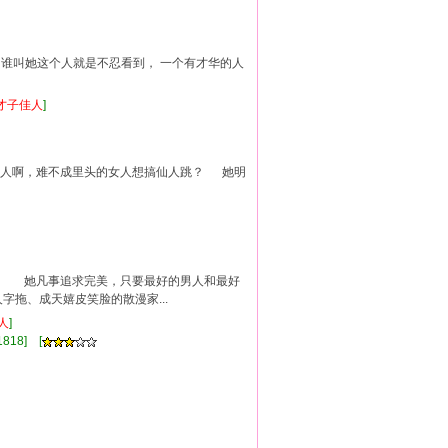
， 谁叫她这个人就是不忍看到， 一个有才华的人
才子佳人
]
一个人啊，难不成里头的女人想搞仙人跳？ 她明
， 她凡事追求完美，只要最好的男人和最好
、成天嬉皮笑脸的散漫家...
人
]
818] [