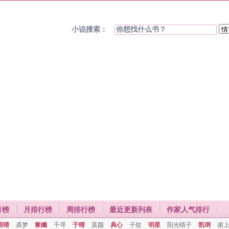
小说搜索：
行榜
月排行榜
周排行榜
最近更新列表
作家人气排行
雨晴
裘梦
黎孅
千寻
于晴
莫颜
典心
子纹
明星
阳光晴子
凯琍
谢