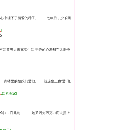
便在心中埋下了情爱的种子。 七年后，少爷回
人
]
她不需要男人来充实生活 平静的心湖却在认识他
 青楼里的姑娘们爱他, 就连皇上也‘爱’他,
人
,欢喜冤家]
不愉快，而此刻， 她又因为巧克力而去撞上