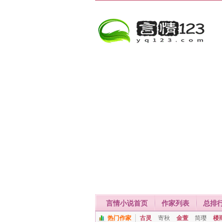
言情小说首页
作家列表
总排
热门作家
古灵
寄秋
金萱
简璎
楼