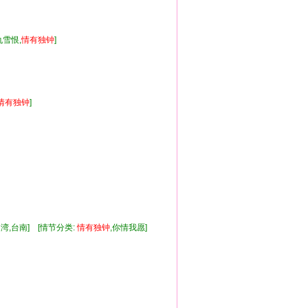
仇雪恨,
情有
独钟
]
情有
独钟
]
湾,台南] [情节分类:
情有
独钟
,你情我愿]