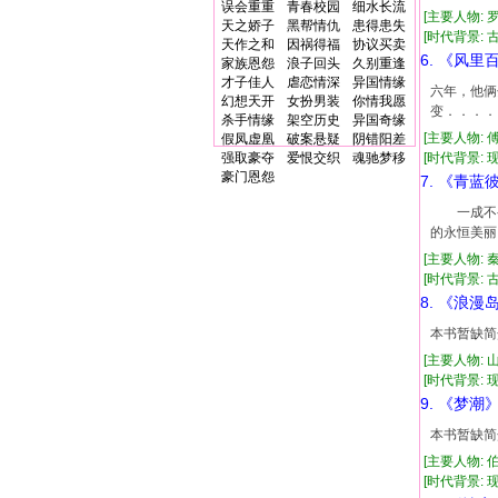
误会重重
青春校园
细水长流
[主要人物: 
天之娇子
黑帮情仇
患得患失
[时代背景: 古代
天作之和
因祸得福
协议买卖
6. 《风里
家族恩怨
浪子回头
久别重逢
才子佳人
虐恋情深
异国情缘
六年，他俩
幻想天开
女扮男装
你情我愿
变．．．．
杀手情缘
架空历史
异国奇缘
[主要人物: 
假凤虚凰
破案悬疑
阴错阳差
强取豪夺
爱恨交织
魂驰梦移
[时代背景: 现代
豪门恩怨
7. 《青蓝
一成不变
的永恒
[主要人物: 
[时代背景: 古代
8. 《浪漫
本书暂缺简
[主要人物: 
[时代背景: 现代
9. 《梦潮
本书暂缺简
[主要人物: 
[时代背景: 现代