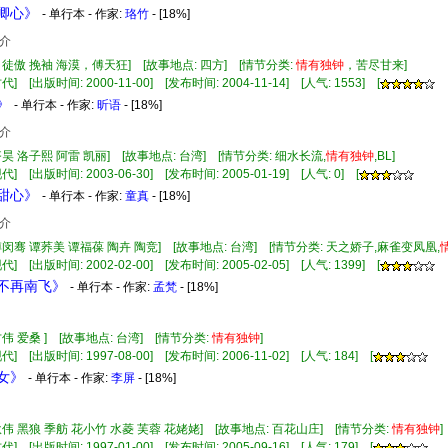
挽卿心》
- 单行本 - 作家:
珞竹
- [18%]
介
司徒傲 挽袖 海漠，傅天狂] [故事地点: 四方] [情节分类:
情有
独钟
，苦尽甘来]
] [出版时间: 2000-11-00] [发布时间: 2004-11-14] [人气: 1553] [
》
- 单行本 - 作家:
昕语
- [18%]
介
齐昊 洛子熙 阿雷 凯丽] [故事地点: 台湾] [情节分类: 细水长流,
情有
独钟
,BL]
] [出版时间: 2003-06-30] [发布时间: 2005-01-19] [人气: 0] [
妹甜心》
- 单行本 - 作家:
童真
- [18%]
介
傅闵骞 谭荞美 谭福葆 陶卉 陶竞] [故事地点: 台湾] [情节分类: 天之娇子,麻雀变凤凰,
] [出版时间: 2002-02-00] [发布时间: 2005-02-05] [人气: 1399] [
鸟不再南飞》
- 单行本 - 作家:
孟梵
- [18%]
方伟 爱桑 ] [故事地点: 台湾] [情节分类:
情有
独钟
]
] [出版时间: 1997-08-00] [发布时间: 2006-11-02] [人气: 184] [
鲜女》
- 单行本 - 作家:
李屏
- [18%]
耿伟 黑狼 季舫 花小竹 水菱 芙蓉 花姥姥] [故事地点: 百花山庄] [情节分类:
情有
独钟
] [出版时间: 1997-01-00] [发布时间: 2005-09-16] [人气: 179] [