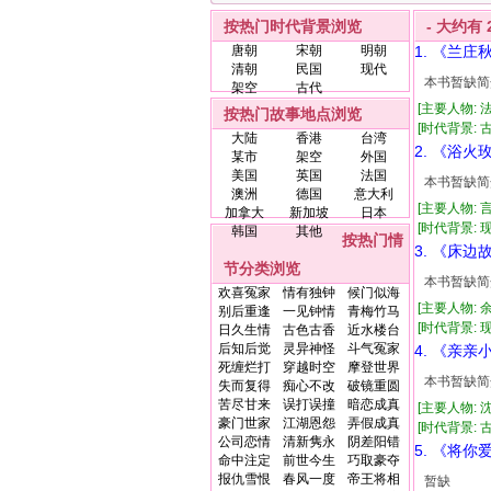
按热门时代背景浏览
- 大约有
唐朝
宋朝
明朝
1. 《兰庄
清朝
民国
现代
本书暂缺简
架空
古代
[主要人物: 
按热门故事地点浏览
[时代背景: 古
大陆
香港
台湾
2. 《浴火
某市
架空
外国
美国
英国
法国
本书暂缺简
澳洲
德国
意大利
[主要人物: 
加拿大
新加坡
日本
[时代背景: 现代
韩国
其他
按热门情
3. 《床边
节分类浏览
本书暂缺简
欢喜冤家
情有独钟
候门似海
[主要人物: 
别后重逢
一见钟情
青梅竹马
[时代背景: 现代
日久生情
古色古香
近水楼台
后知后觉
灵异神怪
斗气冤家
4. 《亲亲
死缠烂打
穿越时空
摩登世界
本书暂缺简
失而复得
痴心不改
破镜重圆
苦尽甘来
误打误撞
暗恋成真
[主要人物: 
豪门世家
江湖恩怨
弄假成真
[时代背景: 古代
公司恋情
清新隽永
阴差阳错
5. 《将你
命中注定
前世今生
巧取豪夺
报仇雪恨
春风一度
帝王将相
暂缺