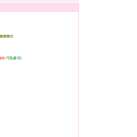
独钟
,巧取豪夺]