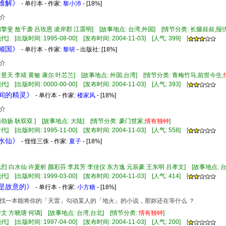
字难解》
- 单行本 - 作家:
黎小沛
- [18%]
介
阎擎斐 敖千袭 吕玫恩 凌岸郡 江震明] [故事地点: 台湾,外国] [情节分类: 长腿叔叔,报
] [出版时间: 1995-08-00] [发布时间: 2004-11-03] [人气: 399] [
笑倾国》
- 单行本 - 作家:
黎研
- 出版社:
[18%]
介
时昱天 李靖 黄敏 康尔 叶芯兰] [故事地点: 外国,台湾] [情节分类: 青梅竹马,前世今生,
] [出版时间: 0000-00-00] [发布时间: 2004-11-03] [人气: 393] [
梢间的精灵》
- 单行本 - 作家:
楼家风
- [18%]
介
陆劲扬 耿双双 ] [故事地点: 大陆] [情节分类: 豪门世家,
情有
独钟
]
] [出版时间: 1995-11-00] [发布时间: 2004-11-03] [人气: 558] [
龙水仙》
- 怪怪三侏 - 作家:
夏子
- [18%]
元烈 白水仙 许爰析 颜彩芬 李其芳 李佳仪 东方逸 元辰豪 王东明 吕孝文] [故事地点: 台
] [出版时间: 1999-03-00] [发布时间: 2004-11-03] [人气: 414] [
不是故意的》
- 单行本 - 作家:
小方糖
- [18%]
找一本能将你的「天雷」勾动某人的「地火」的小说，那妳还在等什么 ？
黎文 方晓瑭 何璘] [故事地点: 台湾,台北] [情节分类:
情有
独钟
]
] [出版时间: 1997-04-00] [发布时间: 2004-11-03] [人气: 200] [