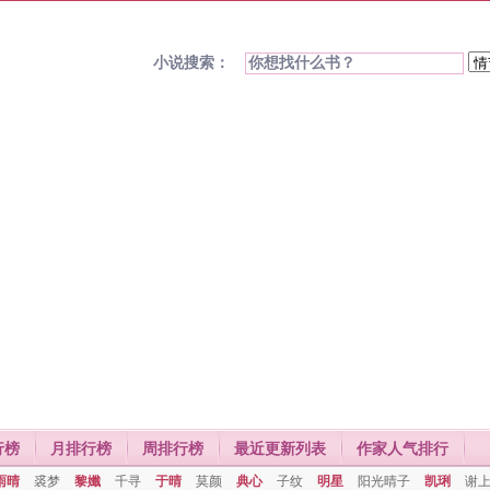
小说搜索：
行榜
月排行榜
周排行榜
最近更新列表
作家人气排行
雨晴
裘梦
黎孅
千寻
于晴
莫颜
典心
子纹
明星
阳光晴子
凯琍
谢