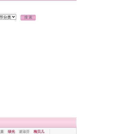
上薰
绿光
凌淑芬
梅贝儿