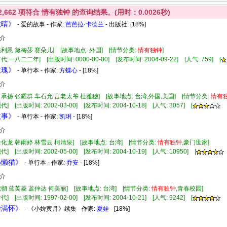
2,662
项符合
情有独钟
的查询结果。(用时：0.0026秒)
秋晴》
- 爱的故事 - 作家:
芭芭拉·卡德兰
- 出版社:
[18%]
介
法利恩 黛梅莎 赛朵儿] [故事地点: 外国] [情节分类:
情有
独钟
]
代,一八二二年] [出版时间: 0000-00-00] [发布时间: 2004-09-22] [人气: 759] [
玫瑰》
- 单行本 - 作家:
方蝶心
- [18%]
介
言承扬 张耀群 车石允 言老太爷 杜雅穗] [故事地点: 台湾,外国,美国] [情节分类:
情有
] [出版时间: 2002-03-00] [发布时间: 2004-10-18] [人气: 3057] [
故事》
- 单行本 - 作家:
凯琍
- [18%]
介
余化龙 韩雨婷 林雪云 柯清泉] [故事地点: 台湾] [情节分类:
情有
独钟
,豪门世家]
] [出版时间: 2002-05-00] [发布时间: 2004-10-19] [人气: 10950] [
小懒猫》
- 单行本 - 作家:
乔安
- [18%]
介
沈彻 蓝芙菱 蓝仲达 何美丽] [故事地点: 台湾] [情节分类:
情有
独钟
,青春校园]
] [出版时间: 1997-02-00] [发布时间: 2004-10-21] [人气: 9242] [
爱满怀》
- 《小婢寅月》续集 - 作家:
夏娃
- [18%]