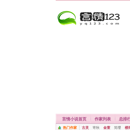
言情小说首页
作家列表
总排
热门作家
古灵
寄秋
金萱
简璎
楼