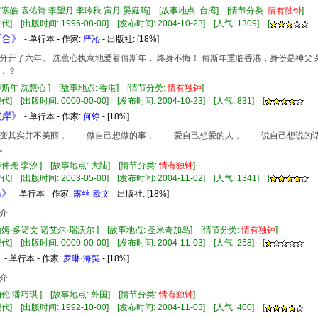
罗寒皓 袁佑诗 李望月 李吟秋 寅月 晏庭筠] [故事地点: 台湾] [情节分类:
情有
独钟
]
] [出版时间: 1996-08-00] [发布时间: 2004-10-23] [人气: 1309] [
百合》
- 单行本 - 作家:
严沁
- 出版社:
[18%]
分开了六年。 沈蕙心执意地爱着傅斯年， 终身不悔！ 傅斯年重临香港，身份是神父 
．？
傅斯年 沈慧心 ] [故事地点: 香港] [情节分类:
情有
独钟
]
] [出版时间: 0000-00-00] [发布时间: 2004-10-23] [人气: 831] [
彼岸》
- 单行本 - 作家:
何铮
- [18%]
其实并不美丽， 做自己想做的事， 爱自己想爱的人， 说自己想说的
美丽。
秦仲尧 李汐 ] [故事地点: 大陆] [情节分类:
情有
独钟
]
] [出版时间: 2003-05-00] [发布时间: 2004-11-02] [人气: 1341] [
岛》
- 单行本 - 作家:
露丝·欧文
- 出版社:
[18%]
介
山姆·多诺文 诺艾尔·瑞沃尔 ] [故事地点: 圣米奇加岛] [情节分类:
情有
独钟
]
] [出版时间: 0000-00-00] [发布时间: 2004-11-03] [人气: 258] [
》
- 单行本 - 作家:
罗琳·海契
- [18%]
介
伯伦 潘巧琪 ] [故事地点: 外国] [情节分类:
情有
独钟
]
] [出版时间: 1992-10-00] [发布时间: 2004-11-03] [人气: 400] [