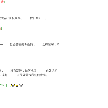
长流
]
手浸浴在长堤晚风、 秋日金阳下， ——
流
]
—— 爱还是需要考验的， 爱得越深，猜
云， 没有踪迹，如何找寻。 谁又记起
，浮灯， 在天际寻找我们的青春。
]
971] [