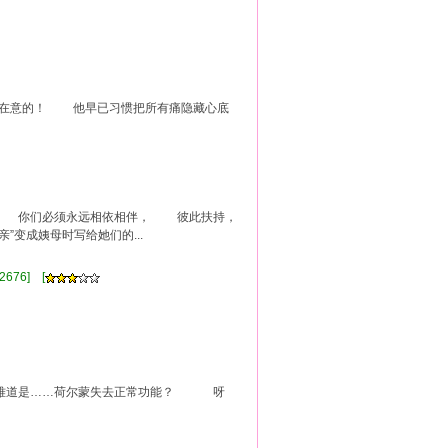
不在意的！ 他早已习惯把所有痛隐藏心底
。 你们必须永远相依相伴， 彼此扶持，
变成姨母时写给她们的...
2676] [
 难道是……荷尔蒙失去正常功能？ 呀