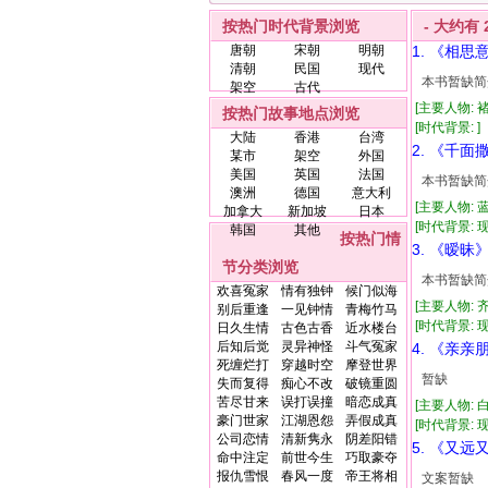
按热门时代背景浏览
- 大约有
唐朝
宋朝
明朝
1. 《相思
清朝
民国
现代
本书暂缺简
架空
古代
[主要人物: 
按热门故事地点浏览
[时代背景: ] 
大陆
香港
台湾
2. 《千面
某市
架空
外国
美国
英国
法国
本书暂缺简
澳洲
德国
意大利
[主要人物:
加拿大
新加坡
日本
[时代背景: 现代
韩国
其他
按热门情
3. 《暧昧
节分类浏览
本书暂缺简
欢喜冤家
情有独钟
候门似海
[主要人物: 
别后重逢
一见钟情
青梅竹马
[时代背景: 现代
日久生情
古色古香
近水楼台
后知后觉
灵异神怪
斗气冤家
4. 《亲
死缠烂打
穿越时空
摩登世界
暂缺
失而复得
痴心不改
破镜重圆
苦尽甘来
误打误撞
暗恋成真
[主要人物: 
豪门世家
江湖恩怨
弄假成真
[时代背景: 现代
公司恋情
清新隽永
阴差阳错
5. 《又
命中注定
前世今生
巧取豪夺
报仇雪恨
春风一度
帝王将相
文案暂缺