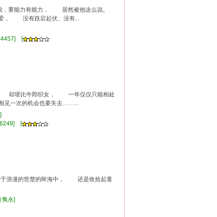
美貌，要能力有能力， 居然被他这么说。
 没有跌宕起伏、没有...
4457] [
， 却堪比牛郎织女， 一年仅仅只能相处
一次的机会也要失去……...
]
6249] [
于浪漫的世楚的眸海中， 还是收拾起童
新隽永]