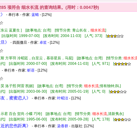
285
项符合
细水长流
的查询结果。(用时：0.0047秒)
意》
- 单行本 - 作家:
蓝蜻
- [12%]
介
褚东云 蓝夏生 ] [故事地点: 台湾] [情节分类: 青山长在，
细水长流
]
[出版时间: 1999-07-00] [发布时间: 2004-11-03] [人气: 373] [
撒旦》
- 四面撒旦 - 作家:
卓笙
- [12%]
介
 蓝斯 方莘羽 冷昭廷，白至云，慕容星辰，马屁] [故事地点: 台湾] [情节分类:
细水长
] [出版时间: 2000-07-00] [发布时间: 2004-11-03] [人气: 971] [
》
- 单行本 - 作家:
昕语
- [12%]
介
齐昊 洛子熙 阿雷 凯丽] [故事地点: 台湾] [情节分类:
细水长流
,情有独钟,BL]
] [出版时间: 2003-06-30] [发布时间: 2005-01-19] [人气: 0] [
亲朋友，蜜蜜恋人》
- 单行本 - 作家:
叶昭洁
- [12%]
白示君 百合 贺尚 小蝶 巧玲] [故事地点: 台湾] [情节分类:
细水长流
,清新隽永]
] [出版时间: 1995-06-00] [发布时间: 2005-09-28] [人气: 178] [
远又近的悲伤距离》
- 单行本 - 作家:
染香群
- 出版社:
[12%]