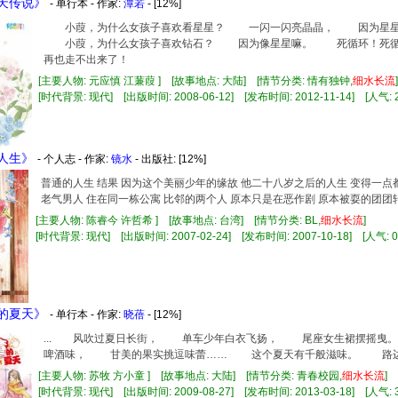
百天传说》
- 单行本 - 作家:
潭若
- [12%]
小葭，为什么女孩子喜欢看星星？ 一闪一闪亮晶晶， 因为星星
小葭，为什么女孩子喜欢钻石？ 因为像星星嘛。 死循环！死
再也走不出来了！
[主要人物: 元应慎 江蒹葭 ] [故事地点: 大陆] [情节分类: 情有独钟,
细水长流
[时代背景: 现代] [出版时间: 2008-06-12] [发布时间: 2012-11-14] [人气: 2
通人生》
- 个人志 - 作家:
镜水
- 出版社:
[12%]
普通的人生 结果 因为这个美丽少年的缘故 他二十八岁之后的人生 变得一点
老气男人 住在同一栋公寓 比邻的两个人 原本只是在恶作剧 原本被耍的团团
[主要人物: 陈睿今 许哲希 ] [故事地点: 台湾] [情节分类: BL,
细水长流
]
[时代背景: 现代] [出版时间: 2007-02-24] [发布时间: 2007-10-18] [人气: 0
童的夏天》
- 单行本 - 作家:
晓蓓
- [12%]
... 风吹过夏日长街， 单车少年白衣飞扬， 尾座女生裙摆摇
啤酒味， 甘美的果实挑逗味蕾…… 这个夏天有千般滋味。 路边开
[主要人物: 苏牧 方小童 ] [故事地点: 大陆] [情节分类: 青春校园,
细水长流
]
[时代背景: 现代] [出版时间: 2009-08-27] [发布时间: 2013-03-18] [人气: 3