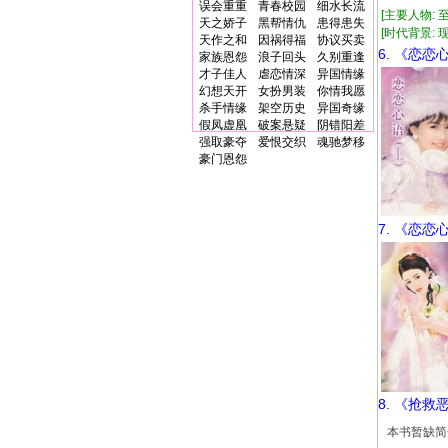
误会重重
青春校园
细水长流
[主要人物: 
天之娇子
黑帮情仇
患得患失
[时代背景: 现代
天作之和
因祸得福
协议买卖
6. 《恋
家族恩怨
浪子回头
久别重逢
才子佳人
虐恋情深
异国情缘
幻想天开
女扮男装
你情我愿
杀手情缘
架空历史
异国奇缘
假凤虚凰
破案悬疑
阴错阳差
强取豪夺
爱恨交织
魂驰梦移
豪门恩怨
7. 《恋
8. 《抢
本书暂缺简