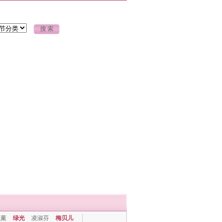
上薰
绿光
凌淑芬
梅贝儿