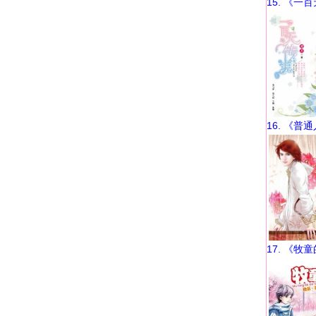
15. 《一
16. 《普
17. 《牧