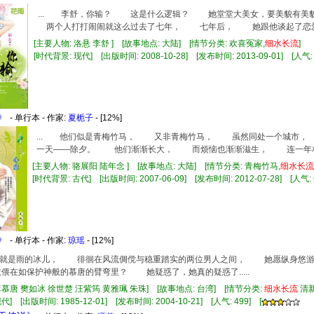
... 李舒，你输？ 这是什么逻辑？ 她堂堂大美女，要美貌有
两个人打打闹闹就这么过去了七年， 七年后， 她跟他谈起了恋爱，
[主要人物: 洛悬 李舒 ] [故事地点: 大陆] [情节分类: 欢喜冤家,
细水长流
]
[时代背景: 现代] [出版时间: 2008-10-28] [发布时间: 2013-09-01] [人气: 
》
- 单行本 - 作家:
夏栀子
- [12%]
... 他们似是青梅竹马， 又非青梅竹马， 虽然同处一个城市
一天——除夕。 他们渐渐长大， 而烦恼也渐渐滋生， 连一年相见
[主要人物: 骆展阳 陆年念 ] [故事地点: 大陆] [情节分类: 青梅竹马,
细水长流
[时代背景: 古代] [出版时间: 2007-06-09] [发布时间: 2012-07-28] [人气: 
》
- 单行本 - 作家:
琼瑶
- [12%]
是雨的冰儿， 徘徊在风流倜傥与稳重踏实的两位男人之间， 她愿纵身悠游
在如保护神般的慕唐的臂弯里？ 她疑惑了，她真的疑惑了.....
李慕唐 樊如冰 徐世楚 汪紫筠 黄雅珮 朱珠] [故事地点: 台湾] [情节分类:
细水长流
清
] [出版时间: 1985-12-01] [发布时间: 2004-10-21] [人气: 499] [