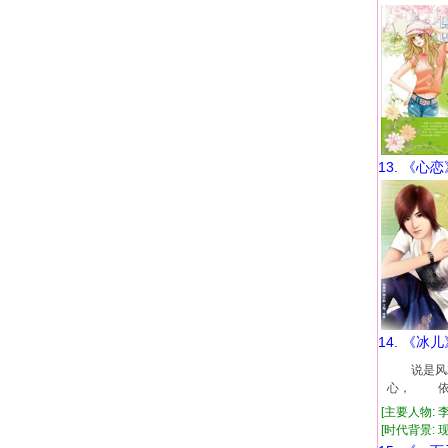
13. 《心恋
14. 《冰儿
说是风就
心， 依偎
[主要人物: 
[时代背景: 现代