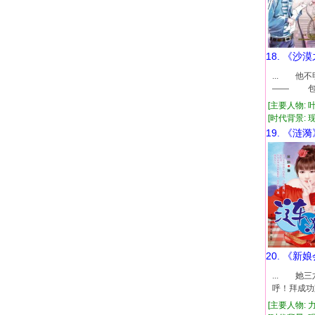
18. 《沙
... 
—— 包
[主要人物: 
[时代背景: 现代
19. 《涟漪
20. 《新
... 
呼！拜成
[主要人物: 