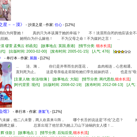
漠之星－－漠》
- 沙漠之星 - 作家:
任心
- [12%]
他不明白为何娶她！ 真的只为本该属于她的幸福？ 不！淡漠而自闭的他应该全
括她。 她明白为什么嫁他！ 不为父母之命！不为媒妁之言！ ...
叶漠 缪萱 孟隽云 祁函克] [故事地点: 英国,香港] [情节分类:
细水长流
]
] [出版时间: 2003-02-00] [发布时间: 2005-01-15] [人气: 476] [
》
- 单行本 - 作家:
展颜
- [12%]
... 涟、漪， 你们是并蒂而生的莲花， 血肉相连，心意相通
直到死为止。 这是母亲临走前留给她们孪生姐妹的话， 也是当“母亲”
[主要人物: 徐涟/徐漪 ] [故事地点: 大陆] [情节分类: 两代恩怨,
细水长流
]
[时代背景: 现代] [出版时间: 2008-02-19] [发布时间: 2012-08-13] [人气: 
娘会馆》
- 单行本 - 作家:
唐絮飞
- [12%]
她三六未嫁，他二八未娶，两人欢喜来斗阵， 哪个长舌的说这是“不伦”之恋？
功跳槽之赐， 总算出现了他甘原为她上刀山下油锅的女人喽！...
力辉 佳歆 ] [故事地点: ] [情节分类: 后知后觉,
细水长流
]