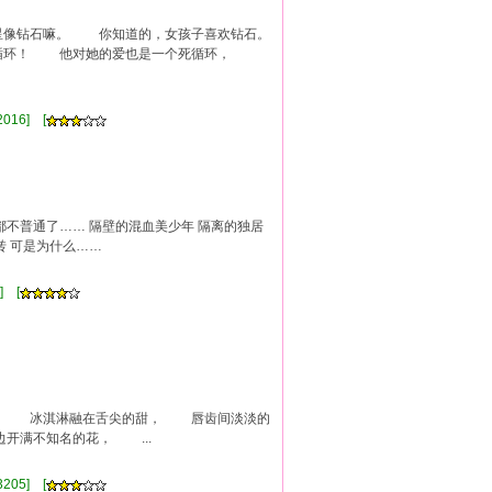
像钻石嘛。 你知道的，女孩子喜欢钻石。
循环！ 他对她的爱也是一个死循环，
]
016] [
都不普通了…… 隔壁的混血美少年 隔离的独居
转 可是为什么……
] [
曳。 冰淇淋融在舌尖的甜， 唇齿间淡淡的
满不知名的花， ...
205] [