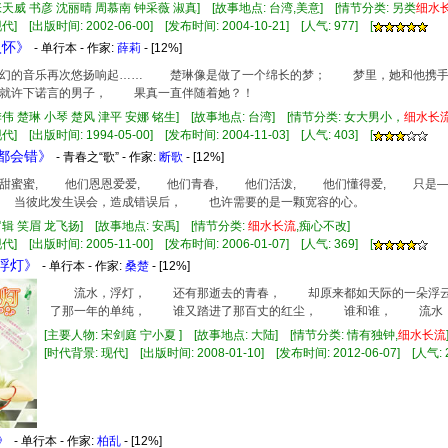
张天威 书彦 沈丽晴 周慕南 钟采薇 淑真] [故事地点: 台湾,美意] [情节分类: 另类
细水
] [出版时间: 2002-06-00] [发布时间: 2004-10-21] [人气: 977] [
入怀》
- 单行本 - 作家:
薛莉
- [12%]
的音乐再次悠扬响起…… 楚琳像是做了一个绵长的梦； 梦里，她和他携
子就许下诺言的男子， 果真一直伴随着她？！
季伟 楚琳 小琴 楚风 津平 安娜 铭生] [故事地点: 台湾] [情节分类: 女大男小，
细水长
] [出版时间: 1994-05-00] [发布时间: 2004-11-03] [人气: 403] [
们都会错》
- 青春之“歌” - 作家:
断歌
- [12%]
蜜蜜, 他们恩恩爱爱, 他们青春, 他们活泼, 他们懂得爱, 只是
 当彼此发生误会，造成错误后， 也许需要的是一颗宽容的心。
罗辑 笑眉 龙飞扬] [故事地点: 安禹] [情节分类:
细水长流
,痴心不改]
] [出版时间: 2005-11-00] [发布时间: 2006-01-07] [人气: 369] [
水浮灯》
- 单行本 - 作家:
桑楚
- [12%]
流水，浮灯， 还有那逝去的青春， 却原来都如天际的一朵浮
了那一年的单纯， 谁又踏进了那百丈的红尘， 谁和谁， 流水
[主要人物: 宋剑庭 宁小夏 ] [故事地点: 大陆] [情节分类: 情有独钟,
细水长流
[时代背景: 现代] [出版时间: 2008-01-10] [发布时间: 2012-06-07] [人气: 2
》
- 单行本 - 作家:
柏乱
- [12%]