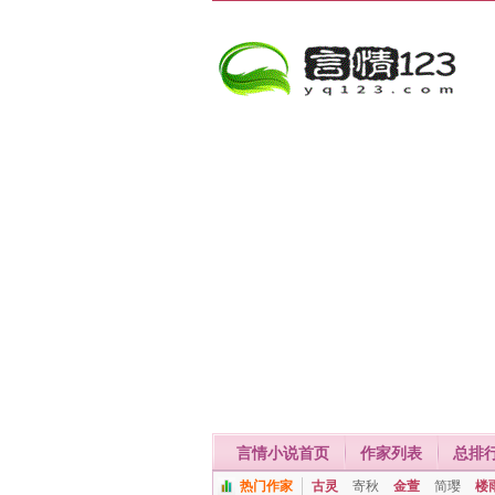
言情小说首页
作家列表
总排
热门作家
古灵
寄秋
金萱
简璎
楼