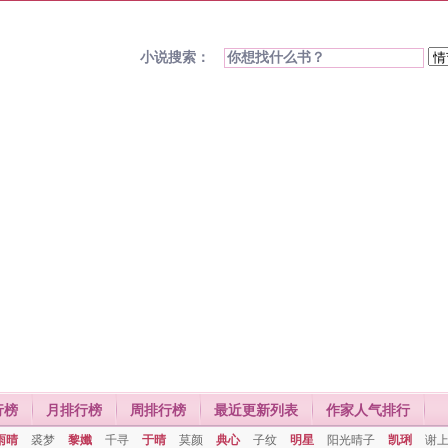
小说搜索：
行榜
月排行榜
周排行榜
最近更新列表
作家人气排行
雨晴
裘梦
黎孅
千寻
于晴
莫颜
典心
子纹
明星
阳光晴子
凯琍
谢