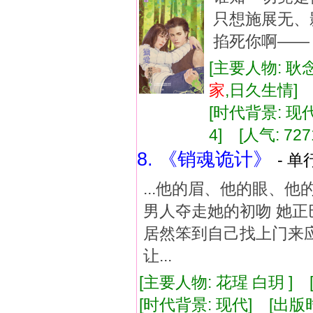
只想施展无、
掐死你啊——
[主要人物: 耿
家
,日久生情
[时代背景: 现代]
4] [人气: 727
8. 《销魂诡计》
- 单
...他的眉、他的眼、他
男人夺走她的初吻 她正
居然笨到自己找上门来
让...
[主要人物: 花瑆 白玥 ]
[时代背景: 现代] [出版时间: