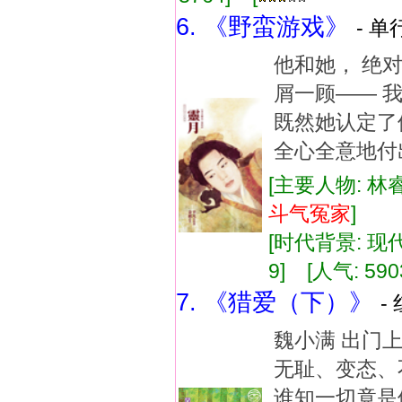
6. 《野蛮游戏》
- 单
他和她， 绝
屑一顾—— 
既然她认定了
全心全意地付
[主要人物: 林
斗气
冤家
]
[时代背景: 现代]
9] [人气: 590
7. 《猎爱（下）》
-
魏小满 出门
无耻、变态、
谁知一切竟是