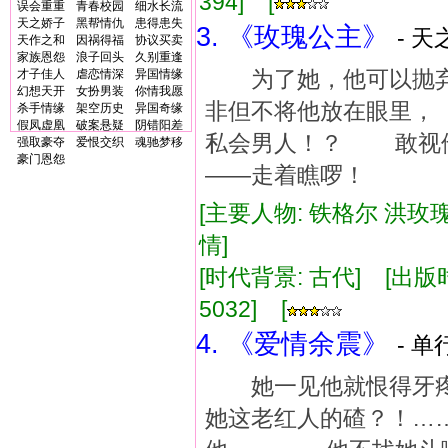
394] [
误会重重
青春校园
细水长流
天之娇子
黑帮情仇
患得患失
3. 《玫瑰公主》
- 天
天作之和
因祸得福
协议买卖
家族恩怨
浪子回头
久别重逢
为了她，他可以抛弃
才子佳人
虐恋情深
异国情缘
幻想天开
女扮男装
你情我愿
非但不将他放在眼里
杀手情缘
架空历史
异国奇缘
假凤虚凰
破案悬疑
阴错阳差
私会男人！？ 敢视
强取豪夺
爱恨交织
魂驰梦移
豪门恩怨
——走着瞧啰！
[主要人物: 铁格尔 洪玫瑰
情]
[时代背景: 古代] [出版时间:
5032] [
4. 《爱情余震》
- 单
她一见他就恨得牙疼,
她这老红人的碴？！…