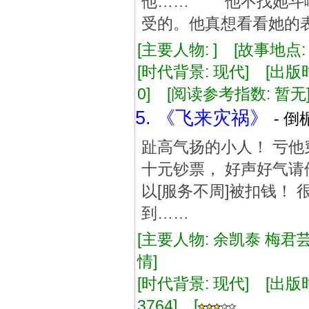
他…… 他不找她斗嘴
受的。他真想看看她的
[主要人物: ] [故事地点
[时代背景: 现代] [出版时间:
0] [阅读参考指数: 暂无
5. 《飞来灾祸》
- 倒
趾高气扬的小人！ 亏
十元钞票， 好声好气
以[服务不周]被扣钱！
到……
[主要人物: 余凯泰 梅君芸
情]
[时代背景: 现代] [出版时间:
3764] [