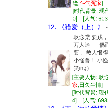
逢,
斗气
冤家
[时代背景: 现代]
0] [人气: 603
12. 《猎爱（上）》
耿念棠 耍贱
万人迷── 
要， 教人恨
小怪兽！ 小
笑ing）
[主要人物: 耿
家
,日久生情
[时代背景: 现代]
4] [人气: 693