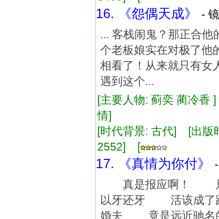
16. 《怨偶天成》
- 
... 客栈闹鬼？那正
个老板娘实在对极了他
相看了！从来就只有女
遇到这个...
[主要人物: 蓟奕 蔺冷香 
情]
[时代背景: 古代] [出版时间:
2552] [
17. 《真情为你付》
真是报应啊！ 只怪
以牙还牙 活该成了
婚夫 竟是远近驰名