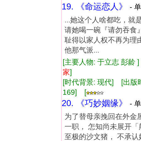
19. 《命运恋人》
- 
...她这个人啥都吃，
请她喝一碗『请勿吞食
耻得以家人权不再为理
他那气派...
[主要人物: 于立志 彭龄 
家
]
[时代背景: 现代] [出版时间:
169] [
20. 《巧妙姻缘》
- 
为了替母亲挽回在外金
一职， 怎知尚未展开「
至极的沙文猪， 不承认