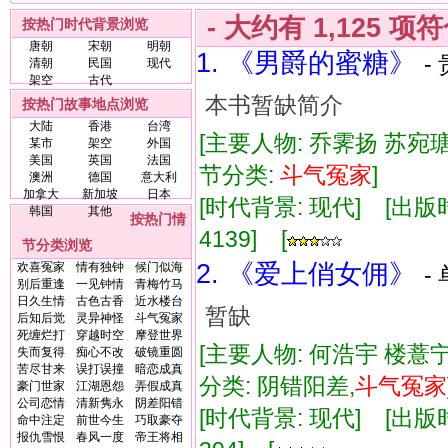
- 大约有
1,125
项符
按热门时代背景浏览
唐朝
宋朝
明朝
1. 《男爵的蜜糖》
-
清朝
民国
现代
架空
古代
本书暂缺简介
按热门故事地点浏览
大陆
香港
台湾
[主要人物: 乔霁扬 苏宛瑭
某市
架空
外国
美国
英国
法国
节分类:
斗气
冤家
]
澳洲
德国
意大利
加拿大
新加坡
日本
[时代背景: 现代] [出版时间:
韩国
其他
按热门情
4139] [
节分类浏览
2. 《爱上俏女佣》
欢喜冤家
情有独钟
候门似海
-
别后重逢
一见钟情
青梅竹马
日久生情
古色古香
近水楼台
暂缺
后知后觉
灵异神怪
斗气冤家
死缠烂打
穿越时空
摩登世界
[主要人物: 何浩宇 楼薏宁
失而复得
痴心不改
破镜重圆
苦尽甘来
误打误撞
暗恋成真
分类: 阴错阳差,
斗气
冤家
豪门世家
江湖恩怨
弄假成真
公司恋情
清新隽永
阴差阳错
[时代背景: 现代] [出版时间:
命中注定
前世今生
巧取豪夺
报仇雪恨
春风一度
帝王将相