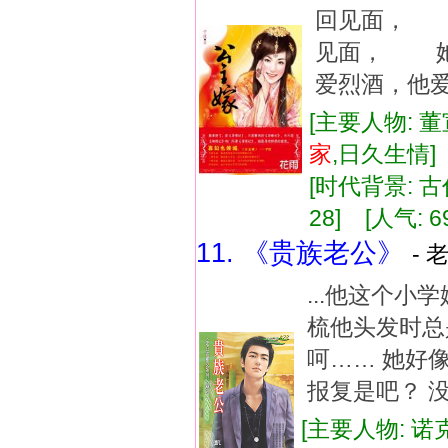
回见面， 
见面， 她
爱烈酒，他爱
[主要人物: 董
家
,日久生情
[时代背景: 古代
28] [人气: 6
11. 《贵族老公》
- 
...他这个
梳他头发时总
呵…… 她好
报复是吧？ 没
[主要人物: 诺