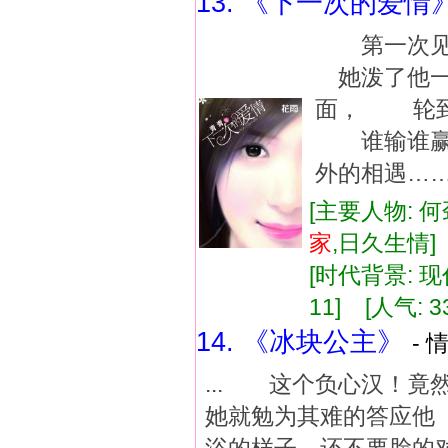
13. 《下一次的爱情
第一次见
她泼了他一
面， 轮
谁输谁赢都
外的相遇…
[主要人物: 何
家
,日久生情
[时代背景: 现代
11] [人气: 3
14. 《冰块公主》
- 
... 这个负心汉！
她就勉为其难的答应