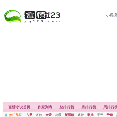
小说
言情小说首页
作家列表
总排行榜
月排行榜
周排行
热门作家
古灵
寄秋
金萱
简璎
楼雨晴
裘梦
黎孅
千寻
于晴