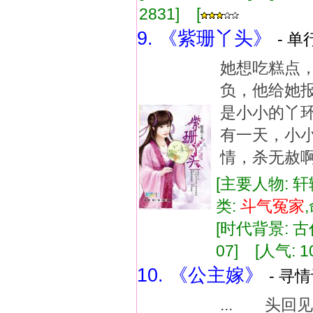
2831] [
9. 《紫珊丫头》
- 单
她想吃糕点，
负，他给她报
是小小的丫环
有一天，小
情，杀无赦
[主要人物: 轩
类:
斗气
冤家
[时代背景: 古代
07] [人气: 1
10. 《公主嫁》
- 寻情
... 头