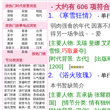
- 大约有
606
项符
按热门时代背景浏览
唐朝
宋朝
明朝
1. 《寒雪狂情》
- 单
清朝
民国
现代
架空
古代
弱肉强食的年代 因寡不
按热门故事地点浏览
大陆
香港
台湾
得另一场争战－－爱
某市
架空
外国
美国
英国
法国
[主要人物: 戈瑞 斐娜 艾
澳洲
德国
意大利
加拿大
新加坡
日本
雪恨,
巧取
豪
夺]
韩国
其他
按热门情
[时代背景: 古代] [出版时间:
节分类浏览
1200] [
欢喜冤家
情有独钟
候门似海
别后重逢
一见钟情
青梅竹马
2. 《浴火玫瑰》
日久生情
古色古香
近水楼台
- 单
后知后觉
灵异神怪
斗气冤家
死缠烂打
穿越时空
摩登世界
本书暂缺简介
失而复得
痴心不改
破镜重圆
苦尽甘来
误打误撞
暗恋成真
[主要人物: 言承扬 张耀
豪门世家
江湖恩怨
弄假成真
公司恋情
清新隽永
阴差阳错
国] [情节分类: 情有独钟
命中注定
前世今生
巧取豪夺
报仇雪恨
春风一度
帝王将相