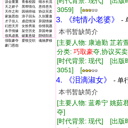
[时代背景: 现代] [出版时间:
误会重重
青春校园
细水长流
天之娇子
黑帮情仇
患得患失
3059] [
天作之和
因祸得福
协议买卖
家族恩怨
浪子回头
久别重逢
3. 《纯情小老婆》
-
才子佳人
虐恋情深
异国情缘
幻想天开
女扮男装
你情我愿
本书暂缺简介
杀手情缘
架空历史
异国奇缘
假凤虚凰
破案悬疑
阴错阳差
强取豪夺
爱恨交织
魂驰梦移
[主要人物: 康迪勤 芷若萱
豪门恩怨
分类:
巧取
豪
夺,协议买
[时代背景: 现代] [出版时间:
3051] [
4. 《泪滴淑女》
- 单
本书暂缺简介
[主要人物: 蓝希宁 姚茹君
夺]
[时代背景: 现代] [出版时间: