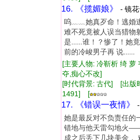
16. 《揽媚娘》
- 镜花
呜﹏﹏她真歹命！逃婚
难不死竟被人误当猎物
是......谁！？惨了
前的冷峻男子再 说.....
[主要人物: 冷靳析 绮 萝
夺,痴心不改]
[时代背景: 古代] [出版时间:
1491] [
17. 《错误一夜情》
她是最反对不负责任的一
错地与他天雷勾地火——
成之后丢下几块美金，