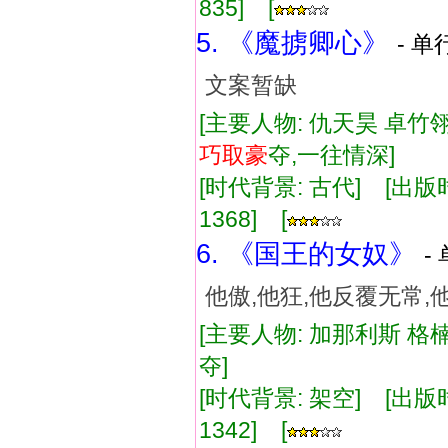
835] [
5. 《魔掳卿心》
- 单
文案暂缺
[主要人物: 仇天昊 卓竹翎
巧取
豪
夺,一往情深]
[时代背景: 古代] [出版时间:
1368] [
6. 《国王的女奴》
-
他傲,他狂,他反覆无常
[主要人物: 加那利斯 格
夺]
[时代背景: 架空] [出版时间:
1342] [