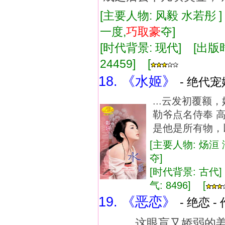
[主要人物: 风毅 水若彤 
一度,
巧取
豪
夺]
[时代背景: 现代] [出版时间:
24459] [
18. 《水姬》
- 绝代宠
...云发初覆
勒爷点名侍奉 
是他是所有物，
[主要人物: 炀洹
夺]
[时代背景: 古代] 
气: 8496] [
19. 《恶恋》
- 绝恋 -
... 这眼盲又娇弱