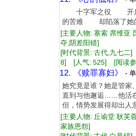
十字军之役 开启
的苦难 却陷落了她
[主要人物: 塞索 席维亚 
夺,阴差阳错]
[时代背景: 古代,九七二] [
8] [人气: 525] [阅读
12. 《赎罪寡妇》
- 
她究竟是谁？她是管家
直到与他邂逅……他活
但，情势发展得却出人
[主要人物: 丘谕堂 耿芙蓉
家族恩怨]