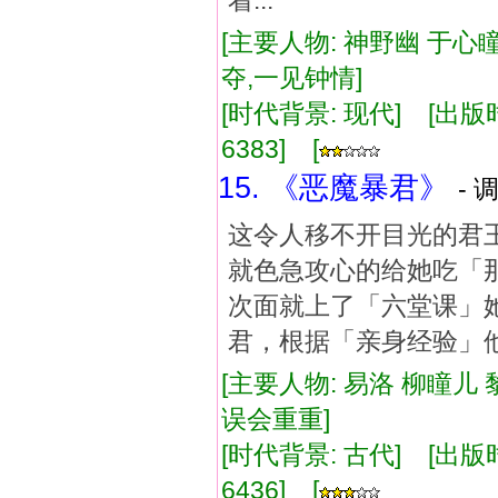
着...
[主要人物: 神野幽 于心瞳
夺,一见钟情]
[时代背景: 现代] [出版时间:
6383] [
15. 《恶魔暴君》
- 
这令人移不开目光的君
就色急攻心的给她吃「那种
次面就上了「六堂课」
君，根据「亲身经验」他在
[主要人物: 易洛 柳瞳儿 
误会重重]
[时代背景: 古代] [出版时间:
6436] [