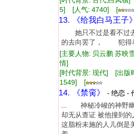
[时代背景: 古代,白凤镇] [
5] [人气: 4740] [
13. 《给我白马王子
她只不过是看不过去
的去向罢了， 犯得着
[主要人物: 贝云鹏 苏映雪
情]
[时代背景: 现代] [出版时间:
1549] [
14. 《禁脔》
- 绝恋 -
... 神秘冷峻的神野
却无从查证 被他撞到的
这脂粉未施的人儿倒是美