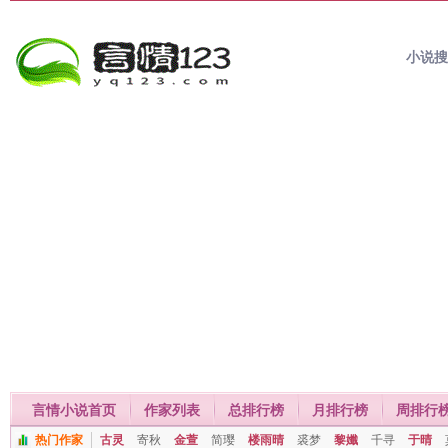
小说
言情小说首页
作家列表
总排行榜
月排行榜
周排行
热门作家
古灵
寄秋
金萱
简璎
楼雨晴
裘梦
黎孅
千寻
于晴