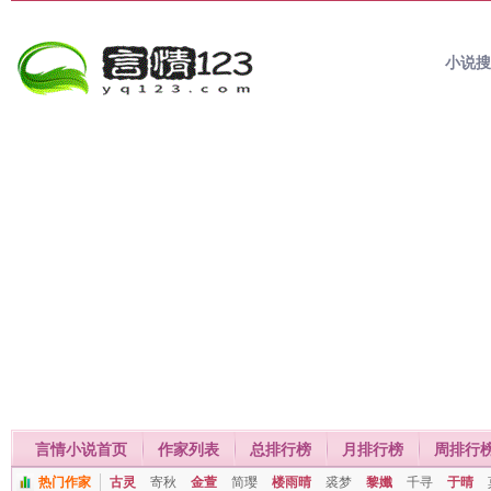
小说
言情小说首页
作家列表
总排行榜
月排行榜
周排行
热门作家
古灵
寄秋
金萱
简璎
楼雨晴
裘梦
黎孅
千寻
于晴