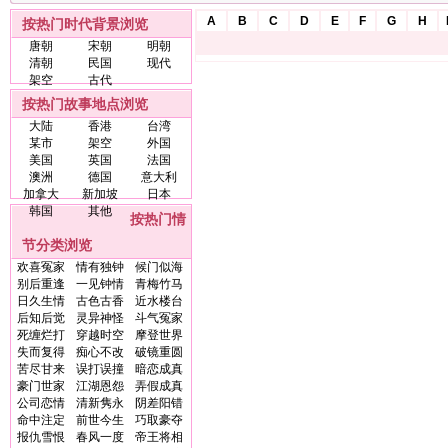
A
B
C
D
E
F
G
H
按热门时代背景浏览
唐朝
宋朝
明朝
清朝
民国
现代
架空
古代
按热门故事地点浏览
大陆
香港
台湾
某市
架空
外国
美国
英国
法国
澳洲
德国
意大利
加拿大
新加坡
日本
韩国
其他
按热门情
节分类浏览
欢喜冤家
情有独钟
候门似海
别后重逢
一见钟情
青梅竹马
日久生情
古色古香
近水楼台
后知后觉
灵异神怪
斗气冤家
死缠烂打
穿越时空
摩登世界
失而复得
痴心不改
破镜重圆
苦尽甘来
误打误撞
暗恋成真
豪门世家
江湖恩怨
弄假成真
公司恋情
清新隽永
阴差阳错
命中注定
前世今生
巧取豪夺
报仇雪恨
春风一度
帝王将相