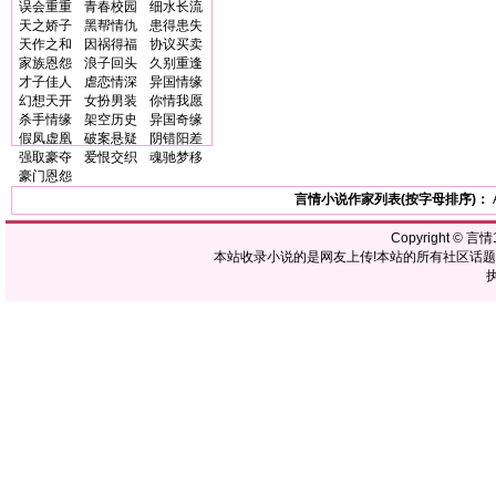
误会重重
青春校园
细水长流
天之娇子
黑帮情仇
患得患失
天作之和
因祸得福
协议买卖
家族恩怨
浪子回头
久别重逢
才子佳人
虐恋情深
异国情缘
幻想天开
女扮男装
你情我愿
杀手情缘
架空历史
异国奇缘
假凤虚凰
破案悬疑
阴错阳差
强取豪夺
爱恨交织
魂驰梦移
豪门恩怨
言情小说作家列表(按字母排序)：
Copyright ©
言情1
本站收录小说的是网友上传!本站的所有社区话
执