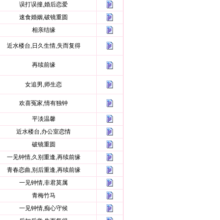
误打误撞,婚后恋爱
速食婚姻,破镜重圆
相亲结缘
近水楼台,日久生情,失而复得
再续前缘
女追男,师生恋
欢喜冤家,情有独钟
平淡温馨
近水楼台,办公室恋情
破镜重圆
一见钟情,久别重逢,再续前缘
青春恋曲,别后重逢,再续前缘
一见钟情,非君莫属
青梅竹马
一见钟情,痴心守候