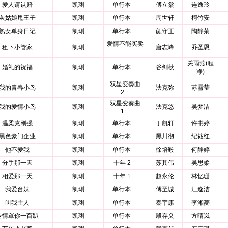
爱人请认赔
凯琍
单行本
傅立棠
连逸玲
灰姑娘甩王子
凯琍
单行本
周世轩
柯竹安
熟女单身日记
凯琍
单行本
颜守正
陶静菊
爱情不能买卖
租下小管家
凯琍
唐志峰
乔圣恩
关雨燕(程
婚礼的祝福
凯琍
单行本
谷剑秋
净)
双星变奏曲
我的青春小鸟
凯琍
法克弥
苏雪莹
2
双星变奏曲
我的爱情小鸟
凯琍
法克悠
吴梦洁
1
温柔克刚强
凯琍
单行本
丁凯轩
许书婷
黑色豪门企业
凯琍
单行本
黑川彻
纪筱红
他不爱我
凯琍
单行本
徐培毅
何静婷
分手那一天
凯琍
十年 2
苏其伟
吴思柔
相爱那一天
凯琍
十年 1
赵永伦
林忆珊
我爱台妹
凯琍
单行本
傅至诚
江逸洁
叫我主人
凯琍
单行本
秦宇康
李湘菱
专情罩你一百趴
凯琍
单行本
殷存义
方晴岚