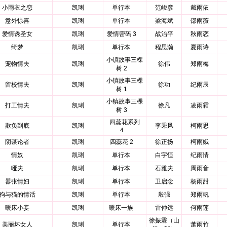
小雨衣之恋
凯琍
单行本
范峻彦
戴雨依
意外惊喜
凯琍
单行本
梁海斌
邵雨薇
爱情诱圣女
凯琍
爱情密码 3
战治平
秋雨恋
绮梦
凯琍
单行本
程思瀚
夏雨诗
小镇故事三棵
宠物情夫
凯琍
徐伟
郑雨梅
树 2
小镇故事三棵
留校情夫
凯琍
徐功
纪雨辰
树 1
小镇故事三棵
打工情夫
凯琍
徐凡
凌雨霜
树 3
四蕊花系列
欺负到底
凯琍
李乘风
柯雨思
4
阴谋论者
凯琍
四蕊花 2
徐正扬
柯雨娥
情奴
凯琍
单行本
白宇恒
纪雨情
哑夫
凯琍
单行本
石雅夫
周雨音
嚣张情妇
凯琍
单行本
卫启念
杨雨甜
狗与猫的情话
凯琍
单行本
殷强
郑雨帆
暖床小妾
凯琍
暖床一族
雷仲远
何雨莲
徐振霖（山
美丽坏女人
凯琍
单行本
萧雨竹