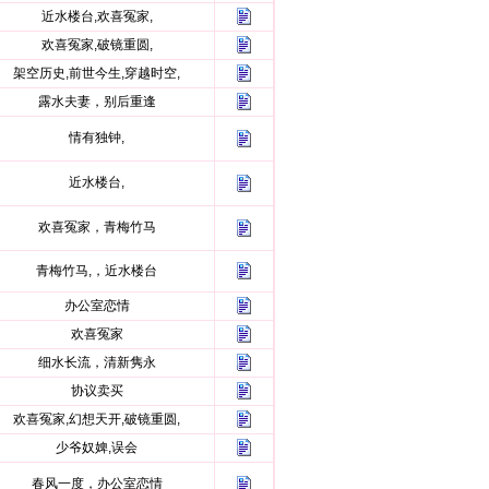
近水楼台,欢喜冤家,
欢喜冤家,破镜重圆,
架空历史,前世今生,穿越时空,
露水夫妻，别后重逢
情有独钟,
近水楼台,
欢喜冤家，青梅竹马
青梅竹马,，近水楼台
办公室恋情
欢喜冤家
细水长流，清新隽永
协议卖买
欢喜冤家,幻想天开,破镜重圆,
少爷奴婢,误会
春风一度，办公室恋情