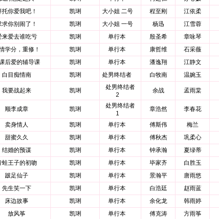
拜托你爱我吧！
凯琍
大小姐 二号
程至刚
江依柔
求求你别闹了！
凯琍
大小姐 一号
杨迅
江雪蓉
爱来爱去谁吃亏
凯琍
单行本
殷圣希
章咏琴
情学分，重修！
凯琍
单行本
康哲维
石采薇
课后爱的辅导课
凯琍
单行本
潘逸翔
江静文
白目痴情南
凯琍
处男终结者
白牧南
温婉玉
处男终结者
我要战起来
凯琍
余战
孟雨棠
2
处男终结者
顺李成章
凯琍
章浩然
李春花
1
卖身情人
凯琍
单行本
傅斯伟
梅兰
甜蜜久久
凯琍
单行本
傅秋杰
巩柔心
结婚的预谋
凯琍
单行本
钟承瀚
夏绿蒂
青蛙王子的初吻
凯琍
单行本
毕家齐
白胜玉
跛足仙子
凯琍
单行本
景瀚平
唐雨悠
先生笑一下
凯琍
单行本
白浩廷
赵雨蓝
床边故事
凯琍
单行本
余化龙
韩雨婷
放风筝
凯琍
单行本
傅克涛
方雨筝