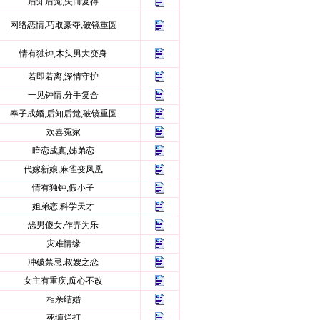
后知后觉,失而复得
网络恋情,巧取豪夺,破镜重圆
情有独钟,木头男大变身
若即若离,深情守护
一见钟情,分手复合
奉子成婚,后知后觉,破镜重圆
欢喜冤家
暗恋成真,姊弟恋
代嫁新娘,麻雀变凤凰
情有独钟,假小子
姐弟恋,科学天才
恶男傻女,作弄为乐
灾难情缘
冲破禁忌,叔嫂之恋
女主有重疾,痴心不改
相亲结婚
死缠烂打