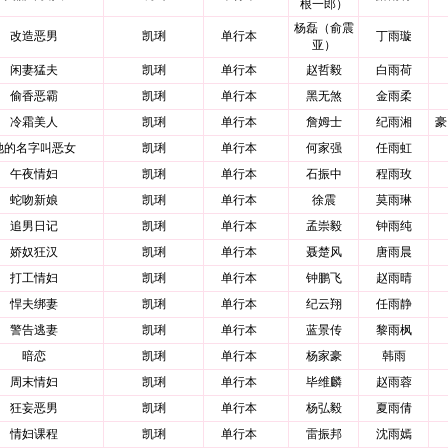
根一郎）
杨磊（俞震
改造恶男
凯琍
单行本
丁雨璇
亚）
闲妻猛夫
凯琍
单行本
赵哲毅
白雨荷
偷香恶霸
凯琍
单行本
黑无煞
金雨柔
冷霜美人
凯琍
单行本
詹姆士
纪雨湘
豪
她的名字叫恶女
凯琍
单行本
何家强
任雨虹
午夜情妇
凯琍
单行本
石振中
程雨玫
蛇吻新娘
凯琍
单行本
徐震
莫雨琳
追男日记
凯琍
单行本
孟崇毅
钟雨纯
娇奴狂汉
凯琍
单行本
聂楚风
唐雨晨
打工情妇
凯琍
单行本
钟鹏飞
赵雨晴
悍夫绑妻
凯琍
单行本
纪云翔
任雨静
警告逃妻
凯琍
单行本
蓝景传
黎雨枫
暗恋
凯琍
单行本
杨家豪
韩雨
周末情妇
凯琍
单行本
毕维麟
赵雨蓉
狂妄恶男
凯琍
单行本
杨弘毅
夏雨倩
情妇课程
凯琍
单行本
雷振邦
沈雨嫣