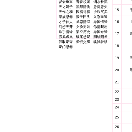
误会重重
青春校园
细水长流
天之娇子
黑帮情仇
患得患失
15
天作之和
因祸得福
协议买卖
家族恩怨
浪子回头
久别重逢
才子佳人
虐恋情深
异国情缘
16
幻想天开
女扮男装
你情我愿
杀手情缘
架空历史
异国奇缘
17
假凤虚凰
破案悬疑
阴错阳差
强取豪夺
爱恨交织
魂驰梦移
18
豪门恩怨
19
20
21
22
23
24
25
26