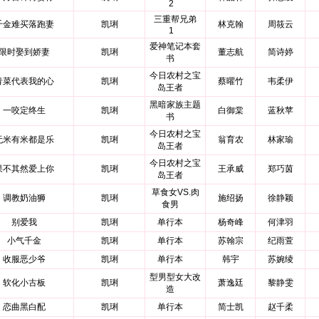
2
三重帮兄弟
千金难买落跑妻
凯琍
林克翰
周筱云
1
爱神笔记本套
限时娶到娇妻
凯琍
董志航
简诗婷
书
今日农村之宝
青菜代表我的心
凯琍
蔡曜竹
韦柔伊
岛王者
黑暗家族主题
一咬定终生
凯琍
白御棠
蓝秋苹
书
今日农村之宝
无米有米都是乐
凯琍
翁育农
林家瑜
岛王者
今日农村之宝
果不其然爱上你
凯琍
王承威
郑巧茵
岛王者
草食女VS.肉
调教奶油狮
凯琍
施绍扬
徐静颖
食男
别爱我
凯琍
单行本
杨奇峰
何津羽
小气千金
凯琍
单行本
苏翰宗
纪雨萱
收服恶少爷
凯琍
单行本
韩宇
苏婉绫
型男型女大改
软化小古板
凯琍
萧逸廷
黎静雯
造
恋曲黑白配
凯琍
单行本
简士凯
赵千柔