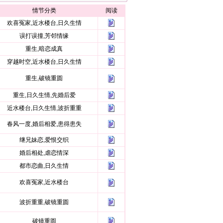
情节分类
阅读
欢喜冤家,近水楼台,日久生情
误打误撞,芳邻情缘
重生,暗恋成真
穿越时空,近水楼台,日久生情
重生,破镜重圆
重生,日久生情,先婚后爱
近水楼台,日久生情,波折重重
春风一度,婚后相爱,患得患失
继兄妹恋,爱恨交织
婚后相处,虐恋情深
都市恋曲,日久生情
欢喜冤家,近水楼台
波折重重,破镜重圆
破镜重圆