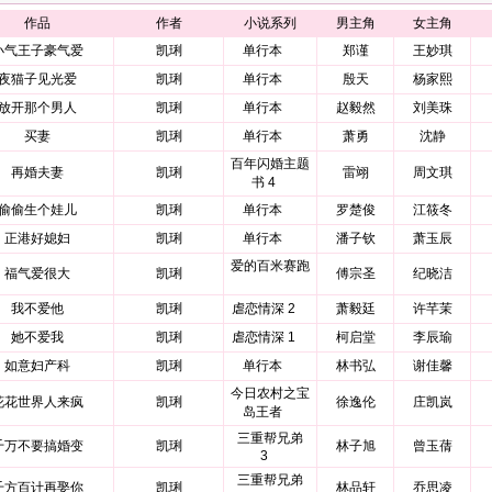
作品
作者
小说系列
男主角
女主角
小气王子豪气爱
凯琍
单行本
郑谨
王妙琪
夜猫子见光爱
凯琍
单行本
殷天
杨家熙
放开那个男人
凯琍
单行本
赵毅然
刘美珠
买妻
凯琍
单行本
萧勇
沈静
百年闪婚主题
再婚夫妻
凯琍
雷翊
周文琪
书 4
偷偷生个娃儿
凯琍
单行本
罗楚俊
江筱冬
正港好媳妇
凯琍
单行本
潘子钦
萧玉辰
爱的百米赛跑
福气爱很大
凯琍
傅宗圣
纪晓洁
我不爱他
凯琍
虐恋情深 2
萧毅廷
许芊茉
她不爱我
凯琍
虐恋情深 1
柯启堂
李辰瑜
如意妇产科
凯琍
单行本
林书弘
谢佳馨
今日农村之宝
花花世界人来疯
凯琍
徐逸伦
庄凯岚
岛王者
三重帮兄弟
千万不要搞婚变
凯琍
林子旭
曾玉蒨
3
三重帮兄弟
千方百计再娶你
凯琍
林品轩
乔思凌