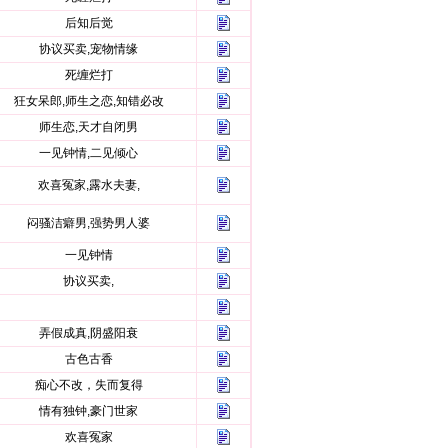
后知后觉
协议买卖,宠物情缘
死缠烂打
狂女呆郎,师生之恋,知错必改
师生恋,天才自闭男
一见钟情,二见倾心
欢喜冤家,露水夫妻,
闷骚洁癖男,强势男人婆
一见钟情
协议买卖,
弄假成真,阴盛阳衰
古色古香
痴心不改，失而复得
情有独钟,豪门世家
欢喜冤家