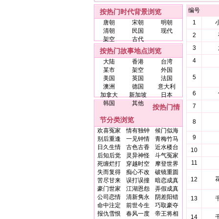
编号
按热门时代背景浏览
唐朝
宋朝
明朝
1
清朝
民国
现代
2
架空
古代
3
按热门故事地点浏览
4
大陆
香港
台湾
某市
架空
外国
5
美国
英国
法国
澳洲
德国
意大利
6
加拿大
新加坡
日本
韩国
其他
7
按热门情
节分类浏览
8
欢喜冤家
情有独钟
候门似海
9
别后重逢
一见钟情
青梅竹马
日久生情
古色古香
近水楼台
10
后知后觉
灵异神怪
斗气冤家
11
死缠烂打
穿越时空
摩登世界
失而复得
痴心不改
破镜重圆
12
苦尽甘来
误打误撞
暗恋成真
豪门世家
江湖恩怨
弄假成真
公司恋情
清新隽永
阴差阳错
13
命中注定
前世今生
巧取豪夺
报仇雪恨
春风一度
帝王将相
14