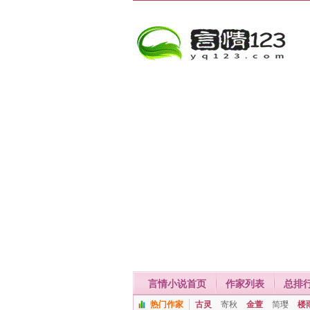
言情小说首页
作家列表
总排
热门作家
古灵
寄秋
金萱
简璎
楼