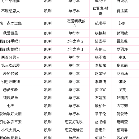
万年小老婆
凯琍
单行本
戴克任
石宛琪
狄亚戈·林
不理想恋人
凯琍
单行本
何孟芸
奇
恋爱听我的
辣一点才过瘾
凯琍
范书平
苏妍
3
我爱巨星
凯琍
单行本
杨振邦
孙雨绫
我们分手吧！
凯琍
七年之痒 2
陆崇平
雷若璇
我们离婚吧！
凯琍
七年之痒 1
齐剑云
罗羽净
两百分男人
凯琍
单行本
杨圣杰
凌逸
第三次恋爱
凯琍
单行本
李灿东
庞嘉丽
爱的代嫁
凯琍
单行本
赵擎宇
花雨涵
别想呼咙我
凯琍
单行本
李奇鸿
张绫
恋爱实验
凯琍
单行本
贺羽宣
罗芙
纯属娱乐
凯琍
单行本
石靖蓝
郑明洁
七天
凯琍
单行本
殷柏升
方可卿
爱哟喂好大胆
凯琍
单行本
章宇伦
简爱玲
痴心岁岁平安
凯琍
恋爱好彩头
赵书维
唐晴萱
小气大男人
凯琍
恋爱无缘团
唐宏升
杨雨馨
我的他是超人
凯琍
单行本
何超仁
苏心媛