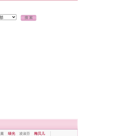
上薰
绿光
凌淑芬
梅贝儿