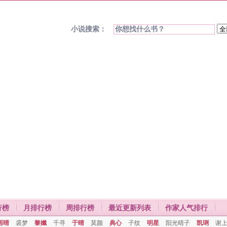
小说搜索：
行榜
月排行榜
周排行榜
最近更新列表
作家人气排行
雨晴
裘梦
黎孅
千寻
于晴
莫颜
典心
子纹
明星
阳光晴子
凯琍
谢