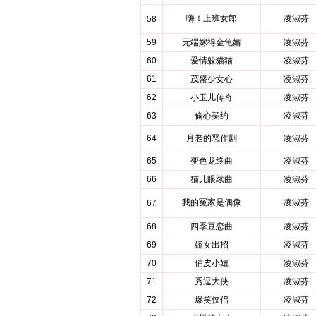
嗨！上班女郎
凌淑芬
58
59
无端嫁得金龟婿
凌淑芬
60
爱情躲猫猫
凌淑芬
61
茂盛少女心
凌淑芬
62
小玉儿传奇
凌淑芬
63
偷心契约
凌淑芬
64
月老的恶作剧
凌淑芬
65
变色龙终曲
凌淑芬
66
猫儿眼续曲
凌淑芬
我的冤家是偶像
凌淑芬
67
68
四季豆恋曲
凌淑芬
69
娇女出招
凌淑芬
70
俏皮小妞
凌淑芬
71
秀逗大侠
凌淑芬
72
爆笑侠侣
凌淑芬