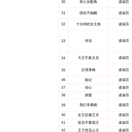
30
坏心女配角
凌淑芬
31
情在不能醒
凌淑芬
32
十分钟的女主角
凌淑芬
传说
凌淑芬
33
大王不敌太后
凌淑芬
34
沙漠青梅
凌淑芬
35
36
胎记
凌淑芬
37
动心
凌淑芬
38
拼图
凌淑芬
我们等着瞧
凌淑芬
39
40
女王征服王夫
凌淑芬
41
皇后不要国王
凌淑芬
42
王子想见公主
凌淑芬