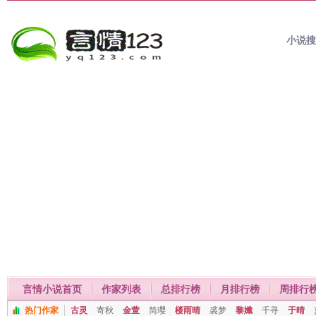
小说
言情小说首页
作家列表
总排行榜
月排行榜
周排行
热门作家
古灵
寄秋
金萱
简璎
楼雨晴
裘梦
黎孅
千寻
于晴