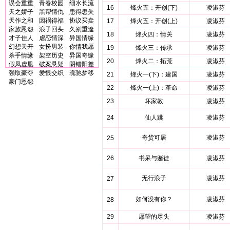
误会重重
青春校园
细水长流
16
烽火五：开创(下)
凌淑芬
天之娇子
黑帮情仇
患得患失
天作之和
因祸得福
协议买卖
17
烽火五：开创(上)
凌淑芬
家族恩怨
浪子回头
久别重逢
18
烽火四：情关
凌淑芬
才子佳人
虐恋情深
异国情缘
幻想天开
女扮男装
你情我愿
19
烽火三：传承
凌淑芬
杀手情缘
架空历史
异国奇缘
20
烽火二：拓荒
凌淑芬
假凤虚凰
破案悬疑
阴错阳差
强取豪夺
爱恨交织
魂驰梦移
21
烽火一(下)：建国
凌淑芬
豪门恩怨
22
烽火一(上)：革命
凌淑芬
23
坏家教
凌淑芬
24
仙人跳
凌淑芬
奇货可居
凌淑芬
25
26
书呆与赌徒
凌淑芬
无行浪子
凌淑芬
27
如何没有你？
凌淑芬
28
29
愿望的尽头
凌淑芬