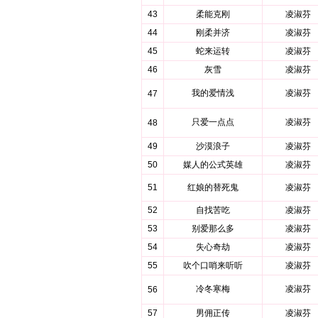
43
柔能克刚
凌淑芬
44
刚柔并济
凌淑芬
45
蛇来运转
凌淑芬
46
灰雪
凌淑芬
我的爱情浅
凌淑芬
47
只爱一点点
凌淑芬
48
49
沙漠浪子
凌淑芬
50
媒人的公式英雄
凌淑芬
51
红娘的替死鬼
凌淑芬
52
自找苦吃
凌淑芬
53
别爱那么多
凌淑芬
54
失心奇劫
凌淑芬
55
吹个口哨来听听
凌淑芬
冷冬寒梅
凌淑芬
56
57
男佣正传
凌淑芬