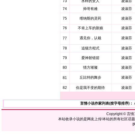
73
水样的女人
凌淑芬
74
帅哥有难
凌淑芬
75
维纳斯的灵药
凌淑芬
76
不肯上车的新娘
凌淑芬
遇见你，认栽
凌淑芬
77
78
追猫方程式
凌淑芬
79
爱神射错箭
凌淑芬
80
情方璀璨
凌淑芬
丘比特的舞步
凌淑芬
81
82
你是我不变的期待
凌淑芬
言情小说作家列表(按字母排序)：
Copyright ©
言情1
本站收录小说的是网友上传!本站的所有社区话
执