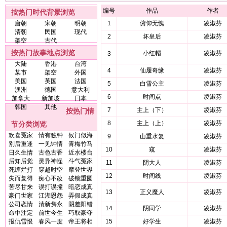
编号
作品
作者
按热门时代背景浏览
唐朝
宋朝
明朝
1
俯仰无愧
凌淑芬
清朝
民国
现代
2
坏皇后
凌淑芬
架空
古代
按热门故事地点浏览
小红帽
凌淑芬
3
大陆
香港
台湾
4
仙履奇缘
凌淑芬
某市
架空
外国
美国
英国
法国
5
白雪公主
凌淑芬
澳洲
德国
意大利
6
时间点
凌淑芬
加拿大
新加坡
日本
韩国
其他
7
主上（下）
凌淑芬
按热门情
8
主上（上）
凌淑芬
节分类浏览
欢喜冤家
情有独钟
候门似海
9
山重水复
凌淑芬
别后重逢
一见钟情
青梅竹马
10
窥
凌淑芬
日久生情
古色古香
近水楼台
后知后觉
灵异神怪
斗气冤家
11
阴大人
凌淑芬
死缠烂打
穿越时空
摩登世界
12
时间线
凌淑芬
失而复得
痴心不改
破镜重圆
苦尽甘来
误打误撞
暗恋成真
13
正义魔人
凌淑芬
豪门世家
江湖恩怨
弄假成真
公司恋情
清新隽永
阴差阳错
14
阴同学
凌淑芬
命中注定
前世今生
巧取豪夺
报仇雪恨
春风一度
帝王将相
15
好学生
凌淑芬