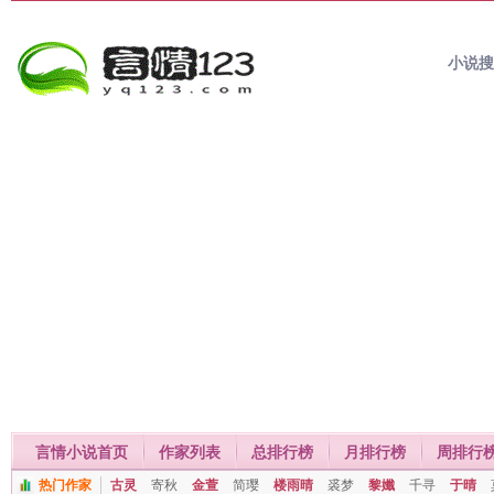
小说
言情小说首页
作家列表
总排行榜
月排行榜
周排行
热门作家
古灵
寄秋
金萱
简璎
楼雨晴
裘梦
黎孅
千寻
于晴