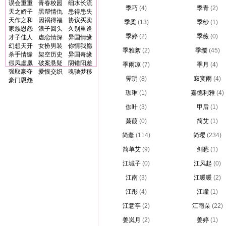
误会重重
青春校园
细水长流
季巧
(4)
季青
(2)
天之娇子
黑帮情仇
患得患失
天作之和
因祸得福
协议买卖
季柔
(13)
季纱
(1)
家族恩怨
浪子回头
久别重逢
季婷
(2)
季薇
(0)
才子佳人
虐恋情深
异国情缘
幻想天开
女扮男装
你情我愿
季雅絮
(2)
季缨
(45)
杀手情缘
架空历史
异国奇缘
假凤虚凰
破案悬疑
阴错阳差
季雨凉
(7)
季月
(4)
强取豪夺
爱恨交织
魂驰梦移
霁玥
(8)
寂寞雨
(4)
豪门恩怨
珈琳
(1)
嘉德利雅
(4)
伽叶
(3)
甲后
(1)
蒹葭
(0)
简艾
(1)
简薰
(114)
简璎
(234)
简单艾
(9)
剑愁
(1)
江城子
(0)
江风起
(0)
江南
(3)
江暖暖
(2)
江彤
(4)
江瞳
(1)
江意亭
(2)
江雨朵
(22)
姜岚月
(2)
姜婷
(1)