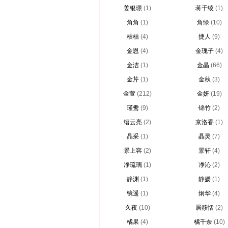
姜银璟
(1)
蒋千绫
(1)
角角
(1)
角绿
(10)
桔桔
(4)
捷人
(9)
金恩
(4)
金瑰子
(4)
金洁
(1)
金晶
(66)
金芹
(1)
金秋
(3)
金萱
(212)
金妍
(19)
瑾鸯
(9)
锦竹
(2)
缙云亮
(2)
京洛香
(1)
晶采
(1)
晶灵
(7)
景上容
(2)
景轩
(4)
净琉璃
(1)
净沁
(2)
静渊
(1)
静媛
(1)
镜遥
(1)
炯华
(4)
久夜
(10)
居筱恬
(2)
橘果
(4)
橘千奈
(10)