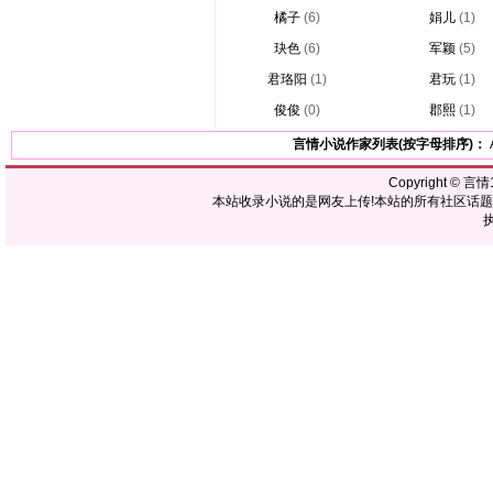
橘子
(6)
娟儿
(1)
玦色
(6)
军颖
(5)
君珞阳
(1)
君玩
(1)
俊俊
(0)
郡熙
(1)
言情小说作家列表(按字母排序)：
Copyright ©
言情1
本站收录小说的是网友上传!本站的所有社区话
执