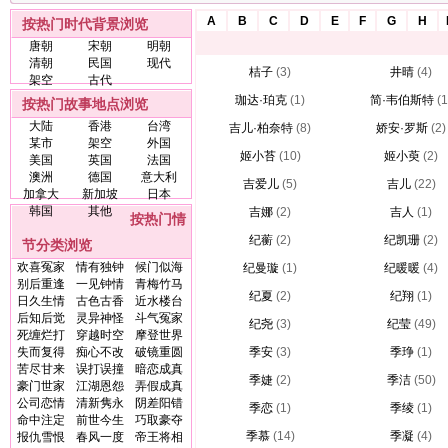
A
B
C
D
E
F
G
H
按热门时代背景浏览
唐朝
宋朝
明朝
清朝
民国
现代
桔子
(3)
井晴
(4)
架空
古代
珈达·珀克
(1)
简·韦伯斯特
(1
按热门故事地点浏览
大陆
香港
台湾
吉儿·柏奈特
(8)
娇安·罗斯
(2)
某市
架空
外国
姬小苔
(10)
姬小萸
(2)
美国
英国
法国
澳洲
德国
意大利
吉爱儿
(5)
吉儿
(22)
加拿大
新加坡
日本
韩国
其他
吉娜
(2)
吉人
(1)
按热门情
纪蘅
(2)
纪凯珊
(2)
节分类浏览
欢喜冤家
情有独钟
候门似海
纪曼璇
(1)
纪暖暖
(4)
别后重逢
一见钟情
青梅竹马
纪夏
(2)
纪翔
(1)
日久生情
古色古香
近水楼台
后知后觉
灵异神怪
斗气冤家
纪尧
(3)
纪莹
(49)
死缠烂打
穿越时空
摩登世界
失而复得
痴心不改
破镜重圆
季安
(3)
季琤
(1)
苦尽甘来
误打误撞
暗恋成真
季婕
(2)
季洁
(50)
豪门世家
江湖恩怨
弄假成真
公司恋情
清新隽永
阴差阳错
季恋
(1)
季绫
(1)
命中注定
前世今生
巧取豪夺
季慕
(14)
季凝
(4)
报仇雪恨
春风一度
帝王将相