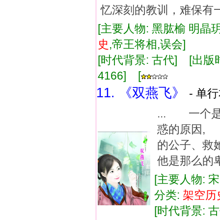
忆深刻的教训，难保有
[主要人物: 黑肱榆 明晶
史
,帝王将相,误会]
[时代背景: 古代] [出版时间:
4166] [
11. 《双燕飞》
- 单行
... 一
惑的原因,
的公子、救
他是那么的卑
[主要人物: 
分类:
架空
历
[时代背景: 古代