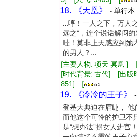
18. 《天凰》
- 单行本 
...哼！一人之下，万
远之"，连个说话解闷
哇！莫非上天感应到她
的男人？...
[主要人物: 项天 冥凰 ]
[时代背景: 古代] [出版时间:
851] [
19. 《冷冷的王子》
登基大典迫在眉睫， 他
而他这个可怜的护卫不只
是“想办法”拐女人进宫
一向情绪不露的王子心