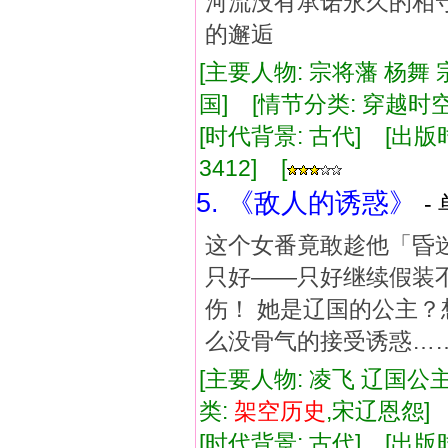
河流没有承诺永久的相
的邂逅
[主要人物: 宗将藩 杨舞 
国] [情节分类: 穿越时空
[时代背景: 古代] [出版时间:
3412] [
5. 《敌人的诱惑》
-
这个女番竟敢趁他「昏
只好——只好继续假装
伤！ 她是辽国的公主？
么没骨气的接受诱惑…
[主要人物: 凌飞 辽国公
类:
架空
历史
,宋辽恩怨
[时代背景: 古代] [出版时间: