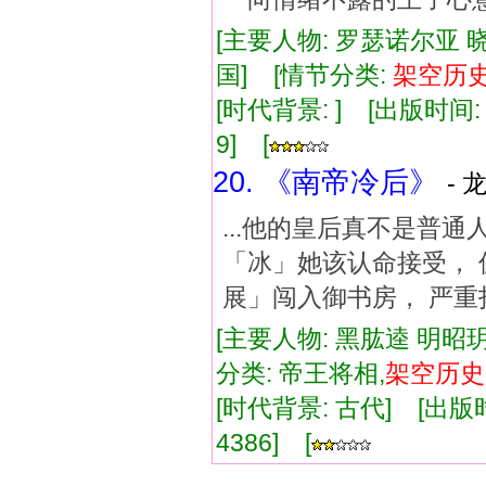
[主要人物: 罗瑟诺尔亚 
国] [情节分类:
架空
历
[时代背景: ] [出版时间: 2
9] [
20. 《南帝冷后》
- 
...他的皇后真不是普
「冰」她该认命接受， 
展」闯入御书房， 严重
[主要人物: 黑肱逵 明昭玥
分类: 帝王将相,
架空
历史
[时代背景: 古代] [出版时间:
4386] [