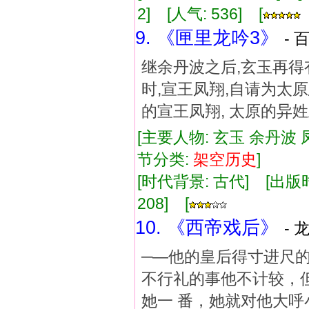
2] [人气: 536] [
9. 《匣里龙吟3》
- 
继余丹波之后,玄玉再得
时,宣王凤翔,自请为太原
的宣王凤翔, 太原的异
[主要人物: 玄玉 余丹波 
节分类:
架空
历史
]
[时代背景: 古代] [出版时间:
208] [
10. 《西帝戏后》
- 
─—他的皇后得寸进
不行礼的事他不计较，
她一 番，她就对他大呼