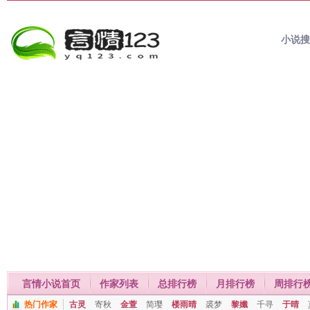
小说
言情小说首页
作家列表
总排行榜
月排行榜
周排行
热门作家
古灵
寄秋
金萱
简璎
楼雨晴
裘梦
黎孅
千寻
于晴