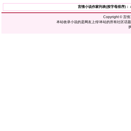
言情小说作家列表(按字母排序)：
Copyright ©
言情1
本站收录小说的是网友上传!本站的所有社区话
执