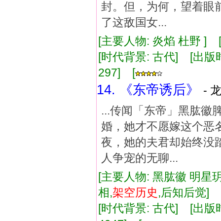
封。但，为何，望着眼
了这敌国女...
[主要人物: 炎焰 杜野 ] 
[时代背景: 古代] [出版时间:
297] [
14. 《东帝诱后》
- 
...传闻「东帝」黑肱
婚，她才不愿嫁这个恶
夜，她的夫君却始终没
人争宠的无聊...
[主要人物: 黑肱徽 明星玥
相,
架空
历史
,后知后觉]
[时代背景: 古代] [出版时间: