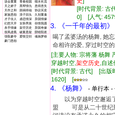
史
]
误会重重
青春校园
细水长流
天之娇子
黑帮情仇
患得患失
[时代背景: 古代]
天作之和
因祸得福
协议买卖
家族恩怨
浪子回头
久别重逢
0] [人气: 457
才子佳人
虐恋情深
异国情缘
幻想天开
女扮男装
你情我愿
3. 《一千年的最初》
杀手情缘
架空历史
异国奇缘
假凤虚凰
破案悬疑
阴错阳差
喝了孟婆汤的杨舞, 她
强取豪夺
爱恨交织
魂驰梦移
豪门恩怨
命相许的爱, 穿过时空
[主要人物: 宗将藩 杨舞 
穿越时空,
架空
历史
,自
[时代背景: 古代] [出版时间:
1620] [
4. 《杨舞》
- 单行本 -
以为穿越时空邂逅了
盟 可是从二十世纪