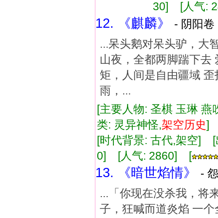
30] [人气: 2
12. 《麒麟》
- 阴阳卷 
...呆头鹅对呆头驴，
山夜，全都两脚踹下去 
矩，人间是自由疆域 歪
雨，...
[主要人物: 圣棋 玉琳 燕
类: 灵异神怪,
架空
历史
[时代背景: 古代,架空] [出版
0] [人气: 2860] [
13. 《暗世焰情》
- 
...「你现在没杀我，
子，狂喊而道炎焰 一