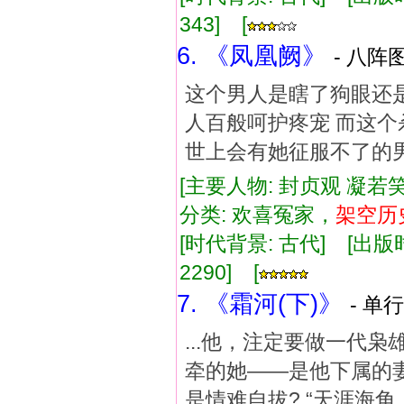
343] [
6. 《凤凰阙》
- 八阵图
这个男人是瞎了狗眼还
人百般呵护疼宠 而这个
世上会有她征服不了的
[主要人物: 封贞观 凝若笑
分类: 欢喜冤家，
架空
历
[时代背景: 古代] [出版时间:
2290] [
7. 《霜河(下)》
- 单行
...他，注定要做一代
牵的她——是他下属的妻
是情难自拔? “天涯海