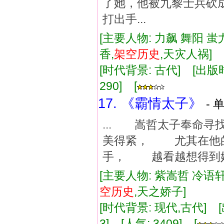
了她，他被九黎士兵砍
打出手...
[主要人物: 力飙 舞阳 蚩
香,
架空
历史
,天灾人祸]
[时代背景: 古代] [出版时间:
290] [
17. 《霸情太子》
- 
... 嵩哲太子奉命
美得紧， 尤其在他
手， 越看越想得到她
[主要人物: 紫嵩哲 冷语轩
空
历史
,天之娇子]
[时代背景: 现代,古代] [出版
3] [人气: 3409] [