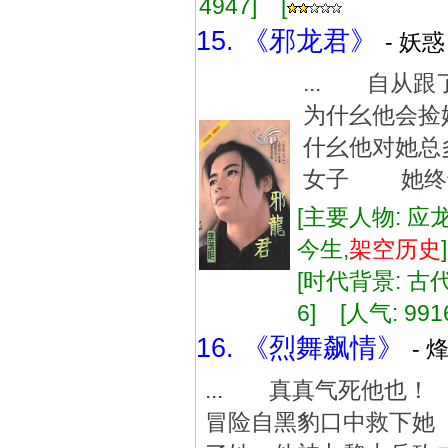
4947] [
15. 《邪龙君》
- 妖惑
... 自
为什幺他会
什幺他对她总
女子 她终于有
[主要人物: 应
今生,
架空
历史
[时代背景: 古代]
6] [人气: 991
16. 《烈舞飙情》
- 
... 真真气死他也
冒险自黑豹口中救下她