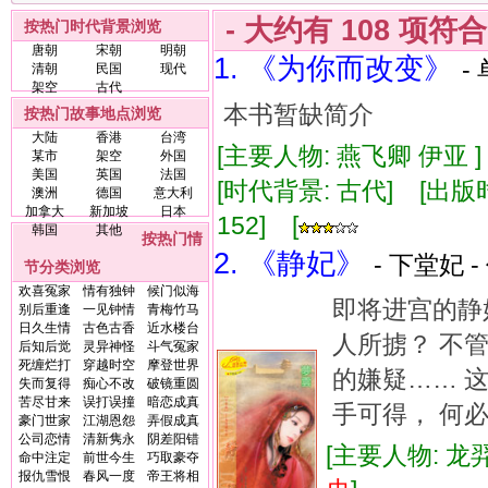
- 大约有
108
项符
按热门时代背景浏览
唐朝
宋朝
明朝
1. 《为你而改变》
-
清朝
民国
现代
架空
古代
本书暂缺简介
按热门故事地点浏览
大陆
香港
台湾
[主要人物: 燕飞卿 伊亚 
某市
架空
外国
美国
英国
法国
[时代背景: 古代] [出版时间:
澳洲
德国
意大利
加拿大
新加坡
日本
152] [
韩国
其他
按热门情
2. 《静妃》
- 下堂妃 -
节分类浏览
欢喜冤家
情有独钟
候门似海
即将进宫的静
别后重逢
一见钟情
青梅竹马
日久生情
古色古香
近水楼台
人所掳？ 不
后知后觉
灵异神怪
斗气冤家
死缠烂打
穿越时空
摩登世界
的嫌疑…… 
失而复得
痴心不改
破镜重圆
苦尽甘来
误打误撞
暗恋成真
手可得， 何
豪门世家
江湖恩怨
弄假成真
公司恋情
清新隽永
阴差阳错
[主要人物: 龙
命中注定
前世今生
巧取豪夺
报仇雪恨
春风一度
帝王将相