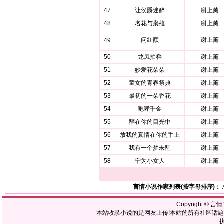
47
让侯爵迷醉
谢上薰
48
名花与枭雄
谢上薰
问红颜
谢上薰
49
50
龙凤拍档
谢上薰
51
妙爱花朵朵
谢上薰
52
童女的青春祭典
谢上薰
53
最初的一朵香花
谢上薰
54
咆哮千金
谢上薰
55
醉在你的目光中
谢上薰
56
放我的真情在你的手上
谢上薰
57
我有一个梦未醒
谢上薰
58
宁为小女人
谢上薰
言情小说作家列表(按字母排序)：
Copyright ©
言情1
本站收录小说的是网友上传!本站的所有社区话
执