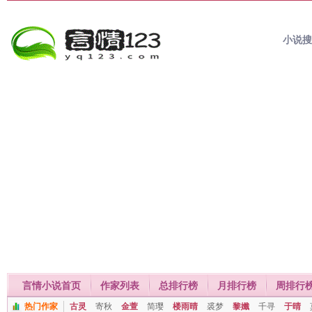
小说
言情小说首页
作家列表
总排行榜
月排行榜
周排行
热门作家
古灵
寄秋
金萱
简璎
楼雨晴
裘梦
黎孅
千寻
于晴