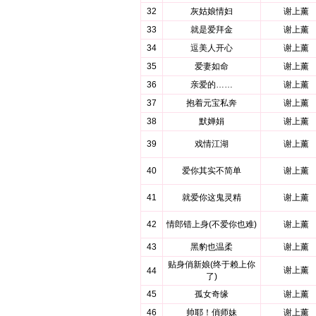
32
灰姑娘情妇
谢上薰
33
就是爱拜金
谢上薰
34
逗美人开心
谢上薰
35
爱妻如命
谢上薰
36
亲爱的……
谢上薰
37
抱着元宝私奔
谢上薰
38
默婵娟
谢上薰
39
戏情江湖
谢上薰
40
爱你其实不简单
谢上薰
41
就爱你这鬼灵精
谢上薰
42
情郎错上身(不爱你也难)
谢上薰
43
黑豹也温柔
谢上薰
贴身俏新娘(终于赖上你
谢上薰
44
了)
45
孤女奇缘
谢上薰
46
帅耶！俏师妹
谢上薰