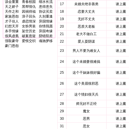
误会重重
青春校园
细水长流
17
未婚夫绝非善类
谢上薰
天之娇子
黑帮情仇
患得患失
天作之和
因祸得福
协议买卖
18
恋妻大丈夫
谢上薰
家族恩怨
浪子回头
久别重逢
19
无奸不丈夫
谢上薰
才子佳人
虐恋情深
异国情缘
幻想天开
女扮男装
你情我愿
20
恶质大老板
谢上薰
杀手情缘
架空历史
异国奇缘
21
老大不做白工
谢上薰
假凤虚凰
破案悬疑
阴错阳差
强取豪夺
爱恨交织
魂驰梦移
22
爱人耍阴谋
谢上薰
豪门恩怨
23
男人不要为难女人
谢上薰
24
这个未婚妻很难搞
谢上薰
25
这个干妹妹很好骗
谢上薰
26
这个美眉很邪恶
谢上薰
27
这个情妇很天兵
谢上薰
28
师兄好不正经
谢上薰
29
魔女
谢上薰
30
恶男
谢上薰
31
恶女
谢上薰