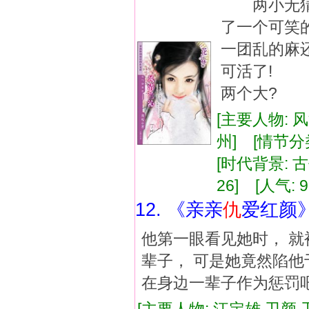
两小无猜
了一个可笑
一团乱的麻
可活了! 
两个大?
[主要人物: 
州] [情节分
[时代背景: 古代
26] [人气: 9
12. 《亲亲
仇
爱红颜
他第一眼看见她时， 就
辈子， 可是她竟然陷他
在身边一辈子作为惩罚