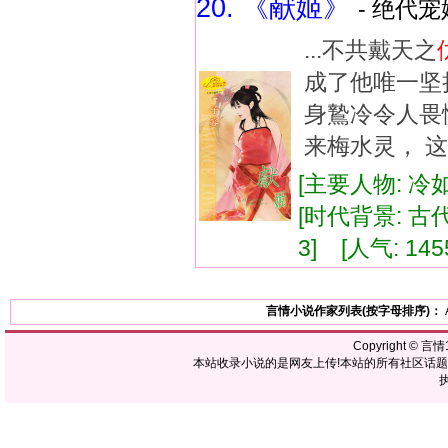
20. 《献姬》
- 绝代宠
...不共戴天之
成了他唯一坚
身鷙冷令人畏
来梅水灵， 这
[主要人物: 冷
[时代背景: 古代]
3] [人气: 145
言情小说作家列表(按字母排序)：
Copyright ©
言情1
本站收录小说的是网友上传!本站的所有社区话
执