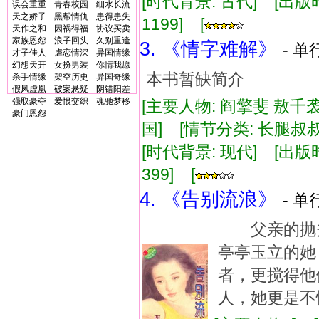
[时代背景: 古代] [出版时间:
误会重重
青春校园
细水长流
天之娇子
黑帮情仇
患得患失
1199] [
天作之和
因祸得福
协议买卖
家族恩怨
浪子回头
久别重逢
3. 《情字难解》
- 单
才子佳人
虐恋情深
异国情缘
幻想天开
女扮男装
你情我愿
本书暂缺简介
杀手情缘
架空历史
异国奇缘
假凤虚凰
破案悬疑
阴错阳差
强取豪夺
爱恨交织
魂驰梦移
[主要人物: 阎擎斐 敖千
豪门恩怨
国] [情节分类: 长腿叔叔
[时代背景: 现代] [出版时间:
399] [
4. 《告别流浪》
- 单
父亲的抛夫
亭亭玉立的她
者，更搅得他
人，她更是不