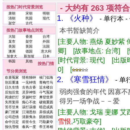
- 大约有
263
项符
按热门时代背景浏览
唐朝
宋朝
明朝
1. 《火种》
- 单行本 -
清朝
民国
现代
架空
古代
本书暂缺简介
按热门故事地点浏览
大陆
香港
台湾
[主要人物: 燕炀 夏妙紫
某市
架空
外国
美国
英国
法国
卿] [故事地点: 台湾] 
澳洲
德国
意大利
加拿大
新加坡
日本
[时代背景: 现代] [出版时间:
韩国
其他
按热门情
0] [
节分类浏览
2. 《寒雪狂情》
欢喜冤家
情有独钟
候门似海
- 单
别后重逢
一见钟情
青梅竹马
日久生情
古色古香
近水楼台
弱肉强食的年代 因寡不
后知后觉
灵异神怪
斗气冤家
死缠烂打
穿越时空
摩登世界
得另一场争战－－爱
失而复得
痴心不改
破镜重圆
苦尽甘来
误打误撞
暗恋成真
[主要人物: 戈瑞 斐娜 艾
豪门世家
江湖恩怨
弄假成真
公司恋情
清新隽永
阴差阳错
雪恨
,巧取豪夺]
命中注定
前世今生
巧取豪夺
报仇雪恨
春风一度
帝王将相