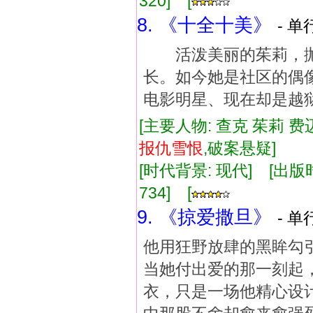
320] [
8. 《十全十美》
- 单
活泼美丽的茱莉，抛
长。如今她是社区的偶
电影明星、现在却是越狱在
[主要人物: 查克 茱莉 费
报
仇
雪恨
,破案悬疑]
[时代背景: 现代] [出版时间:
734] [
9. 《掠爱撒旦》
- 单
他用狂野放肆的黑眸勾
当她付出爱的那一刻起
衣，只是一场他精心设