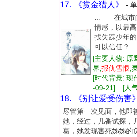
17. 《赏金猎人》
- 
... 在城
情感，以最
找失踪少年
可以信任？ 
[主要人物: 原
界,
报
仇
雪恨
,
[时代背景: 现代
-09-21] [人气
18. 《别让爱受伤害
尽管第一次见面，他即
她，经过，几番试探，
葛，她发现害死姊姊的