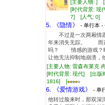
[主要人物: ]
[时代背景: 现代]
7] [人气: 0
5. 《隐情》
- 单行本 -
不过是一次两厢情愿
年来消失无踪。 而这
吗？ 情感的游戏？
让他无法抑制地崩溃，
[主要人物: 雷森布莱克 冉
[时代背景: 现代] [出版时间:
1816] [
6. 《爱情游戏》
- 单
他转过脸来时，那双深