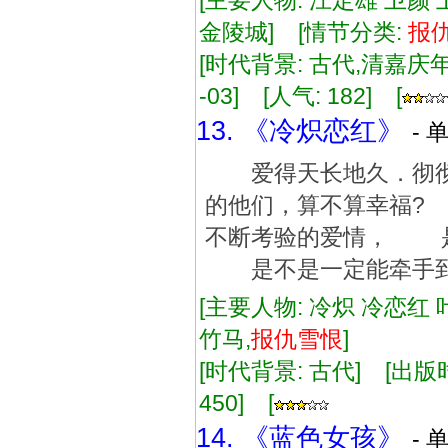
[主要人物: 江定雄 卫颜 
金陵城] [情节分类:
报
[时代背景: 古代,清嘉庆年间]
-03] [人气: 182] [
13. 《冷炽恋红》
- 
爱得天长地久．彻彻
的他们，算不算幸福
不断考验的爱情， 
是不是一定能牵手到
[主要人物: 冷炽 冷恋红 
竹马,
报
仇
雪恨
]
[时代背景: 古代] [出版时间:
450] [
14. 《蓝色女孩》
- 