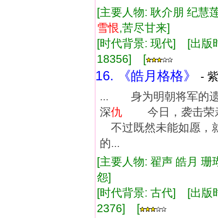
[主要人物: 耿介朋 纪慧莲
雪恨
,苦尽甘来]
[时代背景: 现代] [出版时间:
18356] [
16. 《皓月格格》
- 
... 身为明朝将军
深
仇
今日，袭击荣亲
不过既然未能如愿，
的...
[主要人物: 翟声 皓月 珊
怨]
[时代背景: 古代] [出版时间:
2376] [