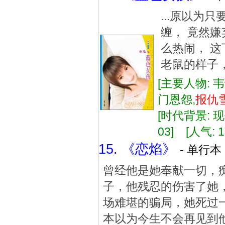
...原以为
缠， 竟然
么热闹， 
老鼠的样子，
[主要人物: 
门恩怨,
报
仇
[时代背景: 现代
03] [人气: 1
15. 《恋焰》
- 单行本 
曾经他是她奉献一切，
子，他残忍的伤害了她
场难堪的骗局，她死过
本以为今生不会再见到