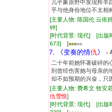
几乎象原野中发现羚羊
乎与他身份地位不太相
[主要人物: 陈国伦 云依婷
钟]
[时代背景: 现代] [出版时间:
673] [
7. 《变奏的情
仇
》
-
二十年前她怀著破碎的
到曾经伤害她与母亲的
却不如预期的兴奋，只
[主要人物: 费希文 牧安若
仇
雪恨
]
[时代背景: 现代] [出版时间: