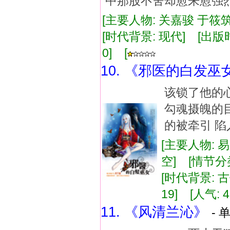
中那股不舍却愈来愈强
[主要人物: 关嘉骏 于筱筑
[时代背景: 现代] [出版时间:
0] [
10. 《邪医的白发巫
该锁了他的
勾魂摄魄的
的被牵引 
[主要人物: 
空] [情节分
[时代背景: 古代
19] [人气: 4
11. 《风清兰沁》
- 