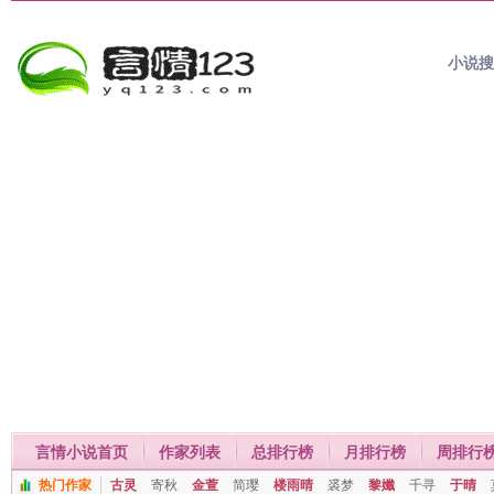
小说
言情小说首页
作家列表
总排行榜
月排行榜
周排行
热门作家
古灵
寄秋
金萱
简璎
楼雨晴
裘梦
黎孅
千寻
于晴