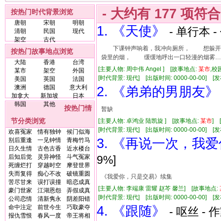
- 大约有
177
项符
按热门时代背景浏览
唐朝
宋朝
明朝
1. 《天使》
- 单行本 -
清朝
民国
现代
架空
古代
下课钟声响着，我冲向厕所， 想躲开鸡
按热门故事地点浏览
袋里的烟， 缓缓地呼出一口轻漫的烟雾
大陆
香港
台湾
[主要人物: 周中伟 Angel ] [故事地点:
某市
,校
某市
架空
外国
[时代背景: 现代] [出版时间: 0000-00-00] [发布
美国
英国
法国
澳洲
德国
意大利
2. 《弟弟的男朋友》
加拿大
新加坡
日本
韩国
其他
按热门情
暂缺
节分类浏览
[主要人物: 卓鸿业 陆凯旋 ] [故事地点:
某市
] 
[时代背景: 现代] [出版时间: 0000-00-00] [发布
欢喜冤家
情有独钟
候门似海
3. 《再说一次，我
别后重逢
一见钟情
青梅竹马
日久生情
古色古香
近水楼台
后知后觉
灵异神怪
斗气冤家
9%]
死缠烂打
穿越时空
摩登世界
失而复得
痴心不改
破镜重圆
《我爱你，只是交易》续集
苦尽甘来
误打误撞
暗恋成真
[主要人物: 李端康 雷耀 赵芩 馨兰] [故事地点:
豪门世家
江湖恩怨
弄假成真
[时代背景: 现代] [出版时间: 0000-00-00] [发布
公司恋情
清新隽永
阴差阳错
命中注定
前世今生
巧取豪夺
4. 《跟随》
- 呕丝 - 
报仇雪恨
春风一度
帝王将相