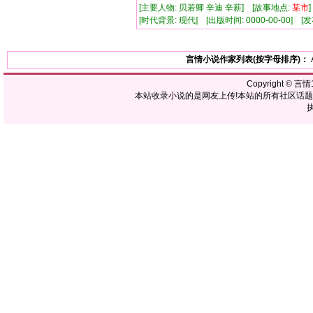
[主要人物: 贝若卿 辛迪 辛薪] [故事地点:
某市
[时代背景: 现代] [出版时间: 0000-00-00] [发布
言情小说作家列表(按字母排序)：
Copyright ©
言情1
本站收录小说的是网友上传!本站的所有社区话
执