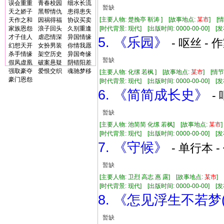
误会重重
青春校园
细水长流
暂缺
天之娇子
黑帮情仇
患得患失
[主要人物: 楚挽亭 靳涛 ] [故事地点:
某市
] [
天作之和
因祸得福
协议买卖
家族恩怨
浪子回头
久别重逢
[时代背景: 现代] [出版时间: 0000-00-00] [发布
才子佳人
虐恋情深
异国情缘
5. 《乐园》
- 呕丝 - 
幻想天开
女扮男装
你情我愿
杀手情缘
架空历史
异国奇缘
暂缺
假凤虚凰
破案悬疑
阴错阳差
强取豪夺
爱恨交织
魂驰梦移
[主要人物: 化缧 若枫 ] [故事地点:
某市
] [情
豪门恩怨
[时代背景: 现代] [出版时间: 0000-00-00] [发布
6. 《简简成长史》
-
暂缺
[主要人物: 池简简 化缧 若枫] [故事地点:
某市
[时代背景: 现代] [出版时间: 0000-00-00] [发布
7. 《守候》
- 单行本 -
暂缺
[主要人物: 卫烈 高志 惠 露] [故事地点:
某市
]
[时代背景: 现代] [出版时间: 0000-00-00] [发布
8. 《怎见浮生不若梦
暂缺