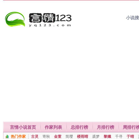
小说
言情小说首页
作家列表
总排行榜
月排行榜
周排行
热门作家
古灵
寄秋
金萱
简璎
楼雨晴
裘梦
黎孅
千寻
于晴