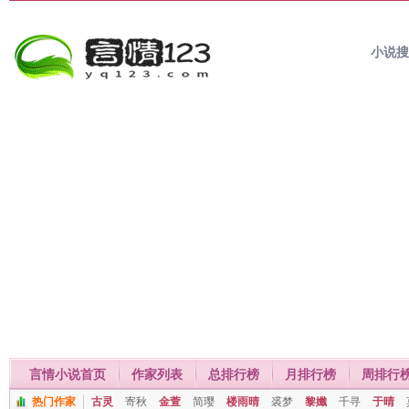
小说
言情小说首页
作家列表
总排行榜
月排行榜
周排行
热门作家
古灵
寄秋
金萱
简璎
楼雨晴
裘梦
黎孅
千寻
于晴