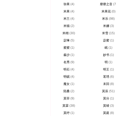
弥果
(4)
靡靡之音
(7
米果
(4)
米果花
(0)
米兰
(4)
米乐
(98)
米猫
(2)
米娜
(3)
米栩
(30)
米雪
(15)
宓琳
(5)
宓蜜
(1)
蜜蜜
(1)
眠
(1)
淼沙
(1)
妙书
(1)
名秀
(9)
明
(1)
明石
(4)
明王
(1)
明砚
(4)
茗琇
(6)
魔女
(1)
末回
(8)
陌桑
(2)
莫辰
(51)
莫菲
(9)
莫分
(1)
莫霖
(38)
莫绫
(3)
莫纾
(1)
莫庭
(8)