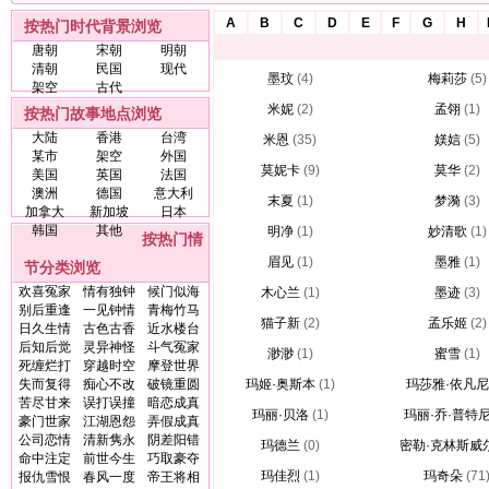
A
B
C
D
E
F
G
H
按热门时代背景浏览
唐朝
宋朝
明朝
清朝
民国
现代
墨玟
(4)
梅莉莎
(5)
架空
古代
米妮
(2)
孟翎
(1)
按热门故事地点浏览
大陆
香港
台湾
米恩
(35)
媄娮
(5)
某市
架空
外国
莫妮卡
(9)
莫华
(2)
美国
英国
法国
澳洲
德国
意大利
末夏
(1)
梦漪
(3)
加拿大
新加坡
日本
韩国
其他
明净
(1)
妙清歌
(1)
按热门情
眉见
(1)
墨雅
(1)
节分类浏览
欢喜冤家
情有独钟
候门似海
木心兰
(1)
墨迹
(3)
别后重逢
一见钟情
青梅竹马
猫子新
(2)
孟乐姬
(2)
日久生情
古色古香
近水楼台
后知后觉
灵异神怪
斗气冤家
渺渺
(1)
蜜雪
(1)
死缠烂打
穿越时空
摩登世界
失而复得
痴心不改
破镜重圆
玛姬·奥斯本
(1)
玛莎雅·依凡尼
苦尽甘来
误打误撞
暗恋成真
玛丽·贝洛
(1)
玛丽·乔·普特
豪门世家
江湖恩怨
弄假成真
公司恋情
清新隽永
阴差阳错
玛德兰
(0)
密勒·克林斯威
命中注定
前世今生
巧取豪夺
玛佳烈
(1)
玛奇朵
(71
报仇雪恨
春风一度
帝王将相