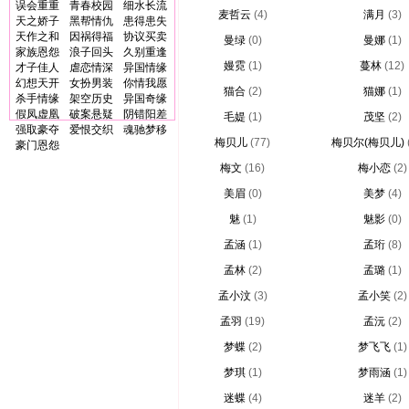
误会重重
青春校园
细水长流
麦哲云
(4)
满月
(3)
天之娇子
黑帮情仇
患得患失
天作之和
因祸得福
协议买卖
曼绿
(0)
曼娜
(1)
家族恩怨
浪子回头
久别重逢
嫚霓
(1)
蔓林
(12)
才子佳人
虐恋情深
异国情缘
幻想天开
女扮男装
你情我愿
猫合
(2)
猫娜
(1)
杀手情缘
架空历史
异国奇缘
假凤虚凰
破案悬疑
阴错阳差
毛媞
(1)
茂坚
(2)
强取豪夺
爱恨交织
魂驰梦移
梅贝儿
(77)
梅贝尔(梅贝儿)
豪门恩怨
梅文
(16)
梅小恋
(2)
美眉
(0)
美梦
(4)
魅
(1)
魅影
(0)
孟涵
(1)
孟珩
(8)
孟林
(2)
孟璐
(1)
孟小汶
(3)
孟小笑
(2)
孟羽
(19)
孟沅
(2)
梦蝶
(2)
梦飞飞
(1)
梦琪
(1)
梦雨涵
(1)
迷蝶
(4)
迷羊
(2)