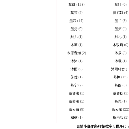
莫颜
(123)
莫叶
(0)
莫芸
(2)
莫召奴
(4)
墨菲
(14)
墨兰
(3)
墨雯
(0)
墨笑
(4)
默儿
(1)
默礼
(1)
木堇
(1)
木玫瑰
(0)
木原音濑
(2)
沐辰
(3)
沐沐
(1)
沐曦
(1)
沐雨
(9)
沐雨聆音
(1
莯优
(1)
慕枫
(75)
慕宁
(2)
慕嫱
(3)
慕容凌
(1)
慕容秋
(2)
慕蓉凌
(1)
慕思
(1)
慕云白
(9)
慕云曦
(22
穆楠
(1)
穆雨欣
(1)
言情小说作家列表(按字母排序)：