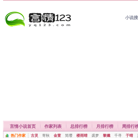
小说
言情小说首页
作家列表
总排行榜
月排行榜
周排行
热门作家
古灵
寄秋
金萱
简璎
楼雨晴
裘梦
黎孅
千寻
于晴