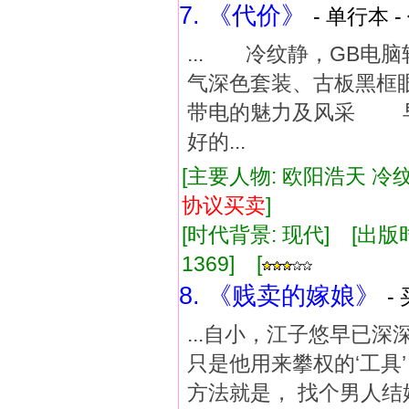
7. 《代价》
- 单行本 -
... 冷纹静，GB
气深色套装、古板黑
带电的魅力及风采 
好的...
[主要人物: 欧阳浩天 冷纹
协议
买卖
]
[时代背景: 现代] [出版时间:
1369] [
8. 《贱卖的嫁娘》
-
...自小，江子悠早已深
只是他用来攀权的‘工具
方法就是， 找个男人结婚