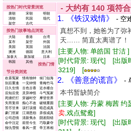
- 大约有
140
项符
按热门时代背景浏览
唐朝
宋朝
明朝
1. 《铁汉戏情》
- 空
清朝
民国
现代
架空
古代
真想不到，她爸为了弥
按热门故事地点浏览
大陆
香港
台湾
天…… 简直太离谱了！
某市
架空
外国
美国
英国
法国
[主要人物: 单皓国 甘洁 
澳洲
德国
意大利
加拿大
新加坡
日本
[时代背景: 现代] [出版时间:
韩国
其他
按热门情
3219] [
节分类浏览
2. 《善意的谎言》
欢喜冤家
情有独钟
候门似海
-
别后重逢
一见钟情
青梅竹马
日久生情
古色古香
近水楼台
本书暂缺简介
后知后觉
灵异神怪
斗气冤家
死缠烂打
穿越时空
摩登世界
[主要人物: 丹蒙 梅茜 约
失而复得
痴心不改
破镜重圆
苦尽甘来
误打误撞
暗恋成真
卖
,戏点鸳鸯]
豪门世家
江湖恩怨
弄假成真
公司恋情
清新隽永
阴差阳错
[时代背景: 现代] [出版时间:
命中注定
前世今生
巧取豪夺
报仇雪恨
春风一度
帝王将相