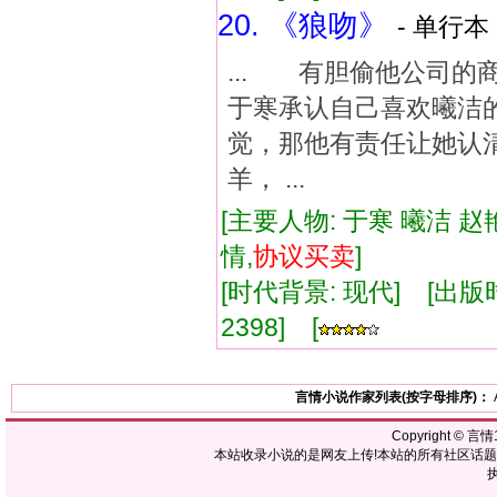
20. 《狼吻》
- 单行本 
... 有胆偷他公
于寒承认自己喜欢曦洁
觉，那他有责任让她认
羊， ...
[主要人物: 于寒 曦洁 赵
情,
协议
买卖
]
[时代背景: 现代] [出版时间:
2398] [
言情小说作家列表(按字母排序)：
Copyright ©
言情1
本站收录小说的是网友上传!本站的所有社区话
执