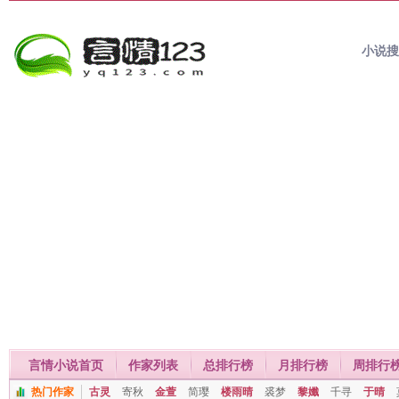
小说
言情小说首页
作家列表
总排行榜
月排行榜
周排行
热门作家
古灵
寄秋
金萱
简璎
楼雨晴
裘梦
黎孅
千寻
于晴