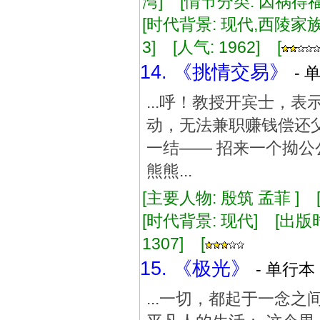
湾] [情节分类: 因祸得福
[时代背景: 现代,西陵家族] 
3] [人气: 1962] [
14. 《挑情交易》
- 
...呼！教授开宾士，
动，无法兼职赚钱偿还父
一结—— 招来一个拗公
熊熊...
[主要人物: 殷筑 孟菲 ]
[时代背景: 现代] [出版时间:
1307] [
15. 《极光》
- 单行本 
...一切，都起于一念