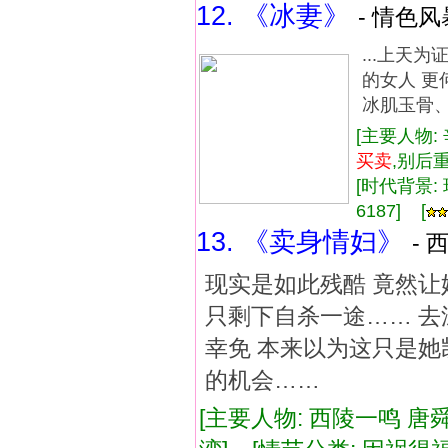
12. 《冰妻》
- 情色风
...上天
的女人 更
冰肌玉骨、
[主要人物:
买卖
,别后
[时代背景: 现
6187] [
13. 《卖身情妇》
- 
现实是如此残酷 竟然让
只剩下自杀一途…… 去
幸免 本来以为这只是她
的机会……
[主要人物: 西陵一鸣 唐