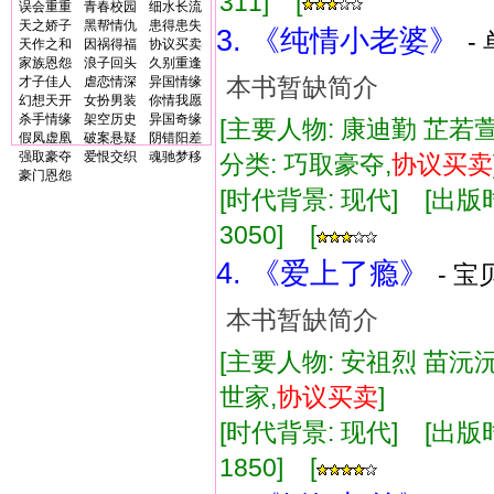
311] [
误会重重
青春校园
细水长流
天之娇子
黑帮情仇
患得患失
3. 《纯情小老婆》
-
天作之和
因祸得福
协议买卖
家族恩怨
浪子回头
久别重逢
本书暂缺简介
才子佳人
虐恋情深
异国情缘
幻想天开
女扮男装
你情我愿
杀手情缘
架空历史
异国奇缘
[主要人物: 康迪勤 芷若萱
假凤虚凰
破案悬疑
阴错阳差
强取豪夺
爱恨交织
魂驰梦移
分类: 巧取豪夺,
协议
买卖
豪门恩怨
[时代背景: 现代] [出版时间:
3050] [
4. 《爱上了瘾》
- 宝
本书暂缺简介
[主要人物: 安祖烈 苗沅沅
世家,
协议
买卖
]
[时代背景: 现代] [出版时间:
1850] [