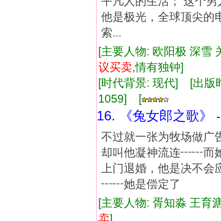
平凡人的生活； 这个男
他是极光，全球顶尖的
索...
[主要人物: 欧阳极 深雪 
议
买卖
,情有独钟]
[时代背景: 现代] [出版时间:
1059] [
16. 《兔女郎之歌》
不过就一张为牧场做广
却叫他凝神流连┅┅而
上门退婚，他是决不会
┅┅她是偿定了
[主要人物: 胥知淼 王育溏
卖
]