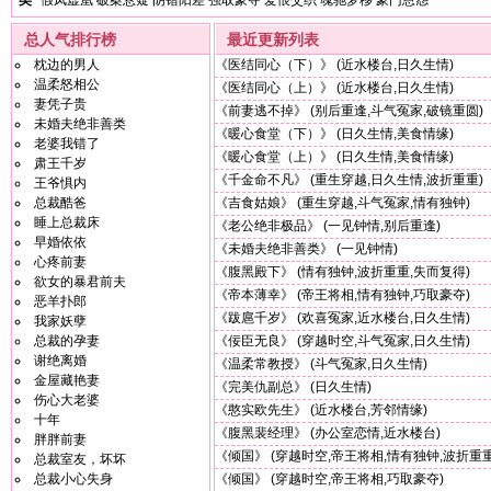
类
假凤虚凰
破案悬疑
阴错阳差
强取豪夺
爱恨交织
魂驰梦移
豪门恩怨
总人气排行榜
最近更新列表
枕边的男人
《医结同心（下）》
(近水楼台,日久生情)
温柔怒相公
《医结同心（上）》
(近水楼台,日久生情)
妻凭子贵
《前妻逃不掉》
(别后重逢,斗气冤家,破镜重圆)
未婚夫绝非善类
《暖心食堂（下）》
(日久生情,美食情缘)
老婆我错了
《暖心食堂（上）》
(日久生情,美食情缘)
肃王千岁
《千金命不凡》
(重生穿越,日久生情,波折重重)
王爷惧内
总裁酷爸
《吉食姑娘》
(重生穿越,斗气冤家,情有独钟)
睡上总裁床
《老公绝非极品》
(一见钟情,别后重逢)
早婚依依
《未婚夫绝非善类》
(一见钟情)
心疼前妻
《腹黑殿下》
(情有独钟,波折重重,失而复得)
欲女的暴君前夫
《帝本薄幸》
(帝王将相,情有独钟,巧取豪夺)
恶羊扑郎
《跋扈千岁》
(欢喜冤家,近水楼台,日久生情)
我家妖孽
总裁的孕妻
《佞臣无良》
(穿越时空,斗气冤家,日久生情)
谢绝离婚
《温柔常教授》
(斗气冤家,日久生情)
金屋藏艳妻
《完美仇副总》
(日久生情)
伤心大老婆
《憨实欧先生》
(近水楼台,芳邻情缘)
十年
《腹黑裴经理》
(办公室恋情,近水楼台)
胖胖前妻
《倾国》
(穿越时空,帝王将相,情有独钟,波折重重
总裁室友，坏坏
总裁小心失身
《倾国》
(穿越时空,帝王将相,巧取豪夺)