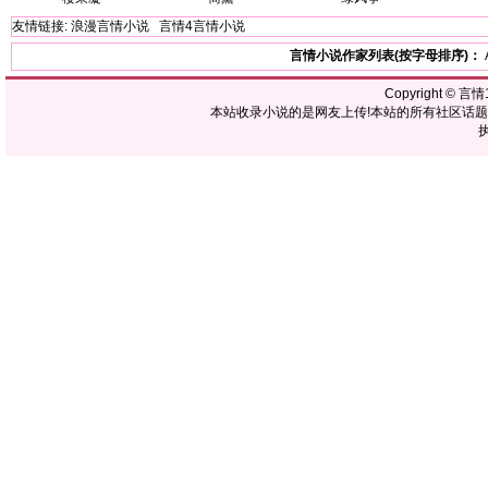
友情链接:
浪漫言情小说
言情4言情小说
言情小说作家列表(按字母排序)：
Copyright ©
言情1
本站收录小说的是网友上传!本站的所有社区话
执