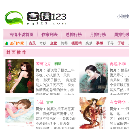
小说
言情小说首页
作家列表
总排行榜
月排行榜
周排行
热门作家
古灵
寄秋
金萱
简璎
楼雨晴
裘梦
黎孅
千寻
于晴
封 面 推 荐
饕餮之后
再也不乖
明星
简介：
话说君子报仇三年
简介：
她是
不晚，小人报仇一天到
柔又乖巧，
晚， 那天子报仇──肯定是
有弟妹， 
别人的孩子死不完！ 身为
个最可以打
御膳房前总管的孙女，柳
其实不然，
惜惜真的很哀怨， 为什么
比一个还不
要放著肚皮饱饱、脑袋空空的米虫日子不过……
时， 身为章家老三的她，竟成了
心缘
有女舜华
古灵
赖的支柱！ 这到底是好是坏？圣
简介：
她真的很不愿意离
简介：
一报
说，她有个圣母属性， 一家子兄
开，但她不能不离开，这
这、这……
她的圣母属性， 毫无愧疚地过著
是迫不得已的── 是因为他
咒！ 她好
地厚的富家子生活； 亲朋好友因
不爱她吗？不，他爱她，
的大家闺秀
性， 恣意而畅快地予取予求，全
她很清楚； 那是因为他变
衰败的金商