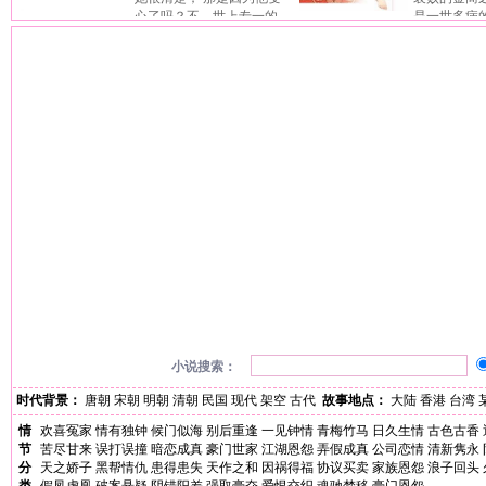
何物！ 啊，原来，是她惯坏了他
心了吗？不，世上专一的
是一世多病
没有重来这回事， 谁知道，在她
男人并不多，她的丈夫正好是其中之一； 或是
闺秀。 但，她一生良善，待人客
年的生命后， 她竟……重回十七
因为他不是个好男人？不，他是个真正的好男
做过坏事、也从没害过人， 虽絮
啊，好个天真烂漫的青春年华， 
人，想挑出缺点都不容易。 这也不是，那也不
她这代绝后，可也该给她个好死
这一回呢？ 也许，她可以……不
是，究竟是为什么呢？ 认真说来，问题并不在
人喊打呀。 她一点也不想要变成
美”……
他身上，而是在她身上── 因为她不爱他吗？
虽说她现在真的很壮……比北瑭
不，她爱他，在分别前的一刻，她终于确定她最
壮！ 可这样顶著一张绝美容颜，
爱的人就是他； 那是因为她变心了吗？不，她
而后快啊！ 走在大街上，有人拿
并没有变心，她最爱的始终是他。 这也不是，
床上，家乐集体谋害她…… 哇哇
那也不是，到底是为什么呢？ 因为……她的“心
子教她怎么过呀！ 原来名门富户
痛”毛病又犯了；而且她累了，真的好累，所以
实还真不是人干的！她可不可以—
她选择离开。 可他却像是突然顿悟般，居然完
氏诅咒！她回不去了……她再回
全变了一个人似的， 她该再给他一个机会，还
是不该……
小说搜索：
时代背景：
唐朝
宋朝
明朝
清朝
民国
现代
架空
古代
故事地点：
大陆
香港
台湾
情
欢喜冤家
情有独钟
候门似海
别后重逢
一见钟情
青梅竹马
日久生情
古色古香
节
苦尽甘来
误打误撞
暗恋成真
豪门世家
江湖恩怨
弄假成真
公司恋情
清新隽永
分
天之娇子
黑帮情仇
患得患失
天作之和
因祸得福
协议买卖
家族恩怨
浪子回头