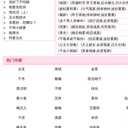
说好了不结婚
《倾国》
(穿越时空,帝王将相,近水楼台,日久生情
相妻先吃掉
《娇妃要和离》
(斗气冤家,情有独钟,波折重重)
情丝泪（上）
《藏娇》
(帝王将相,情有独钟,波折重重)
五分熟情夫
《这个男人有够诈》
(误打误撞,欢喜冤家)
亲爱的，您哪位？
《惑妻》
(婚后相处,弄假成真,失而复得)
不乖小娇妻
狐狸夫
《诱夫》
(婚后相爱,暗恋成真)
悍妻当夫
《守着承诺守着你》
(别后重逢,波折重重)
《公主欠管教》
(天之娇女,欢喜冤家,日久生情)
《千金小厨娘》
(美食情缘,欢喜冤家)
热门作家
古灵
席绢
金萱
千寻
黎孅
阳光晴子
黑洁明
于晴
绿光
蔡小雀
艾佟
香弥
浅
梅贝儿
馥梅
艾蜜莉
子澄
湛露
米琪
楼采凝
简薰
绿风筝