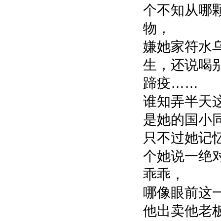
个不知从哪
物，
嫌她家符水
生，还说喝
蹄疫……
谁知弄半天
是她的国小
只不过她记
个她说一绝
乖乖，
哪像眼前这
他出卖他老