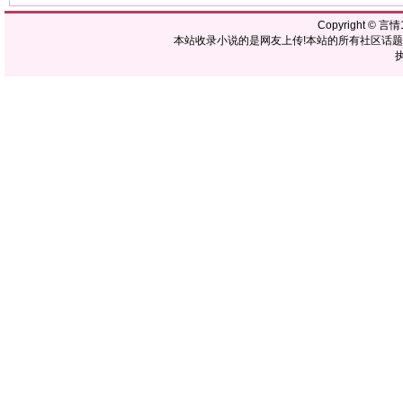
Copyright ©
言情1
本站收录小说的是网友上传!本站的所有社区话
执