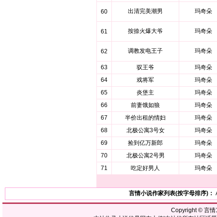
出清完美潮男
玛奇朵
60
按捺火爆大爷
玛奇朵
61
调教发电王子
玛奇朵
62
63
驭王爷
玛奇朵
64
戏将军
玛奇朵
65
炎堡主
玛奇朵
66
前妻饿如狼
玛奇朵
67
半价出租的情妇
玛奇朵
68
北极公寓3号女
玛奇朵
69
捡到亿万新郎
玛奇朵
70
北极公寓2号男
玛奇朵
71
吃定好男人
玛奇朵
言情小说作家列表(按字母排序)：
Copyright ©
言情1