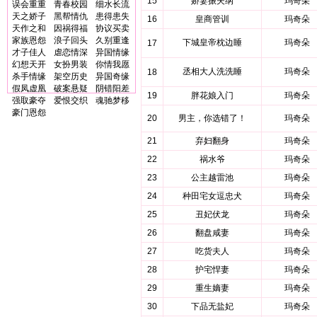
15
娇妻振夫纲
玛奇朵
误会重重
青春校园
细水长流
天之娇子
黑帮情仇
患得患失
16
皇商管训
玛奇朵
天作之和
因祸得福
协议买卖
家族恩怨
浪子回头
久别重逢
下城皇帝枕边睡
玛奇朵
17
才子佳人
虐恋情深
异国情缘
幻想天开
女扮男装
你情我愿
丞相大人洗洗睡
玛奇朵
18
杀手情缘
架空历史
异国奇缘
假凤虚凰
破案悬疑
阴错阳差
19
胖花娘入门
玛奇朵
强取豪夺
爱恨交织
魂驰梦移
豪门恩怨
20
男主，你选错了！
玛奇朵
21
弃妇翻身
玛奇朵
22
祸水爷
玛奇朵
23
公主越雷池
玛奇朵
24
种田宅女逗忠犬
玛奇朵
25
丑妃伏龙
玛奇朵
26
翻盘咸妻
玛奇朵
27
吃货夫人
玛奇朵
28
护宅悍妻
玛奇朵
29
重生嫡妻
玛奇朵
30
下品无盐妃
玛奇朵