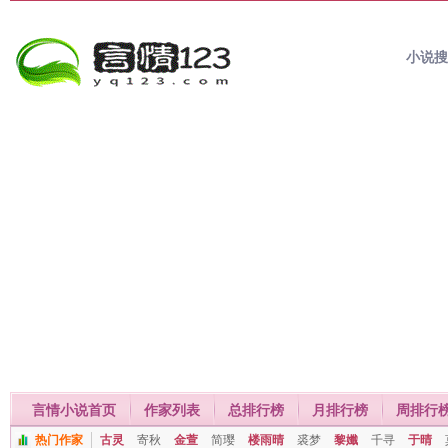
小说
言情小说首页
作家列表
总排行榜
月排行榜
周排行
热门作家
古灵
寄秋
金萱
简璎
楼雨晴
裘梦
黎孅
千寻
于晴