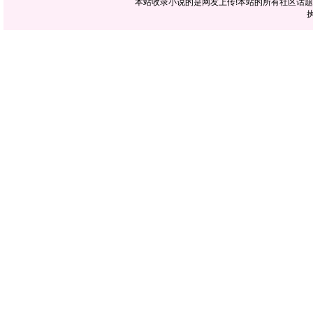
本站收录小说的是网友上传!本站的所有社区话
执