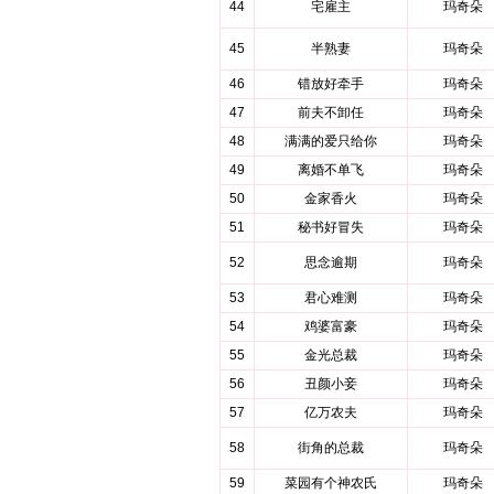
44
宅雇主
玛奇朵
45
半熟妻
玛奇朵
46
错放好牵手
玛奇朵
47
前夫不卸任
玛奇朵
48
满满的爱只给你
玛奇朵
49
离婚不单飞
玛奇朵
50
金家香火
玛奇朵
51
秘书好冒失
玛奇朵
52
思念逾期
玛奇朵
53
君心难测
玛奇朵
54
鸡婆富豪
玛奇朵
55
金光总裁
玛奇朵
56
丑颜小妾
玛奇朵
57
亿万农夫
玛奇朵
58
街角的总裁
玛奇朵
59
菜园有个神农氏
玛奇朵