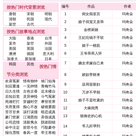
编号
作品
作者
按热门时代背景浏览
唐朝
宋朝
明朝
1
闺女闹皇宫
玛奇朵
清朝
民国
现代
2
娘子得宠又卖乖
玛奇朵
架空
古代
3
金榜厨娘
玛奇朵
按热门故事地点浏览
4
王妃坑钱不手软
玛奇朵
大陆
香港
台湾
某市
架空
外国
5
娘子一根筋
玛奇朵
美国
英国
法国
6
王爷乖乖入怀
玛奇朵
澳洲
德国
意大利
加拿大
新加坡
日本
7
嫡女求嫁自己来
玛奇朵
韩国
其他
按热门情
节分类浏览
8
娇奴带财来
玛奇朵
欢喜冤家
情有独钟
候门似海
9
设局迎新妇
玛奇朵
别后重逢
一见钟情
青梅竹马
日久生情
古色古香
近水楼台
10
万岁不早朝
玛奇朵
后知后觉
灵异神怪
斗气冤家
11
娘子不是吃素的
玛奇朵
死缠烂打
穿越时空
摩登世界
失而复得
痴心不改
破镜重圆
12
大稼闺秀
玛奇朵
苦尽甘来
误打误撞
暗恋成真
13
狼御史的心机
玛奇朵
豪门世家
江湖恩怨
弄假成真
公司恋情
清新隽永
阴差阳错
爷儿好孕到
玛奇朵
14
命中注定
前世今生
巧取豪夺
报仇雪恨
春风一度
帝王将相