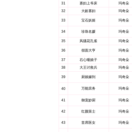
31
寡妇上爷床
玛奇朵
32
大龄寡妇
玛奇朵
33
宝石妖姬
玛奇朵
34
珍珠名媛
玛奇朵
35
风骚花孔雀
玛奇朵
36
假面大亨
玛奇朵
37
石心哑娘子
玛奇朵
38
大王讨救兵
玛奇朵
39
厨娘嫁到
玛奇朵
万能庶务
玛奇朵
40
41
御宠妙厨
玛奇朵
42
红颜策士
玛奇朵
43
首席医女
玛奇朵