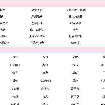
相公
妻凭子贵
未婚夫绝非善类
惧内
总裁酷爸
睡上总裁床
君前夫
恶羊扑郎
我家妖孽
艳妻
伤心大老婆
十年
心失身
说好了不结婚
相妻先吃掉
您哪位？
不乖小娇妻
狐狸夫
金萱
寄秋
简璎
阳光晴子
典心
米乐
谢
绿光
有容
莫颜
香弥
浅草茉莉
季荭
陈
艾蜜莉
宋雨桐
雷恩那
米琪
金晶
夏乔恩
绿风筝
千草
陶乐思
玛