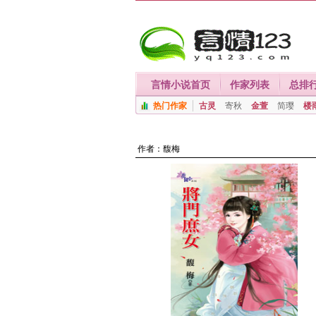
言情小说首页
作家列表
总排
热门作家
古灵
寄秋
金萱
简璎
楼
作者：
馥梅