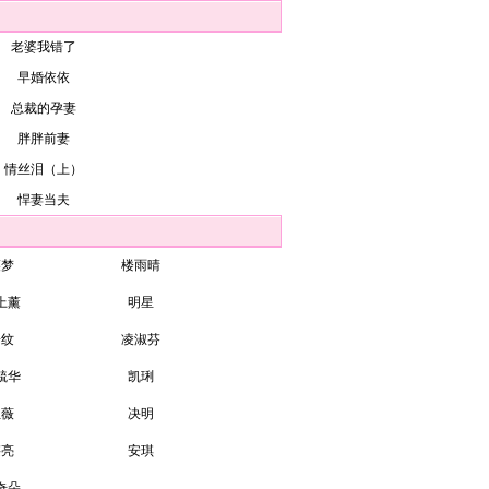
老婆我错了
早婚依依
总裁的孕妻
胖胖前妻
情丝泪（上）
悍妻当夫
裘梦
楼雨晴
上薰
明星
子纹
凌淑芬
毓华
凯琍
伍薇
决明
湛亮
安琪
奇朵