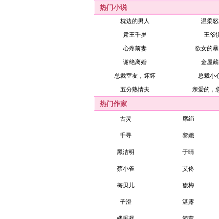
热门小说
枕边的男人
温柔怒
肃王千岁
王爷
心疼前妻
欲女的暴
谢绝离婚
金屋藏
总裁室友，坏坏
总裁小
五分熟情夫
亲爱的，
热门作家
古灵
席绢
千寻
黎孅
黑洁明
于晴
蔡小雀
艾佟
梅贝儿
馥梅
子澄
湛露
楼采凝
简薰