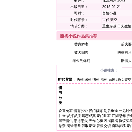
系 列：
花园系列 2042
出版日期：
2015-01-21
网 站：
言情小说
时代背景：
古代,架空
情节分类：
重生穿越
日久生情
馥梅小说作品集推荐
替身娇妻
前夫要
败犬闺秀
隔壁有只
老公尝鲜期
旧情人
小说搜索：
时代背景：
唐朝
宋朝
明朝
清朝
民国
现代
架空
情
节
分
类
欢喜冤家
情有独钟
候门似海
别后重逢
一见钟
甘来
误打误撞
暗恋成真
豪门世家
江湖恩怨
弄
黑帮情仇
患得患失
天作之和
因祸得福
协议买
悬疑
阴错阳差
强取豪夺
爱恨交织
魂驰梦移
豪