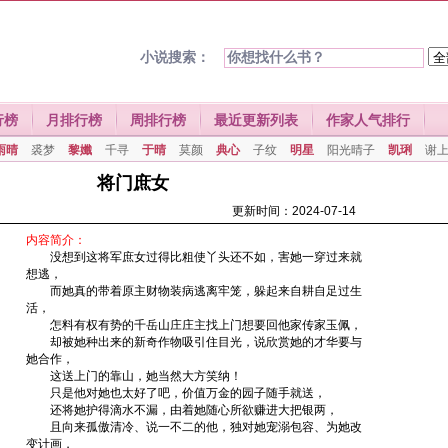
小说搜索：
行榜
月排行榜
周排行榜
最近更新列表
作家人气排行
雨晴
裘梦
黎孅
千寻
于晴
莫颜
典心
子纹
明星
阳光晴子
凯琍
谢
将门庶女
更新时间：2024-07-14
内容简介：
没想到这将军庶女过得比粗使丫头还不如，害她一穿过来就
想逃，
而她真的带着原主财物装病逃离牢笼，躲起来自耕自足过生
活，
怎料有权有势的千岳山庄庄主找上门想要回他家传家玉佩，
却被她种出来的新奇作物吸引住目光，说欣赏她的才华要与
她合作，
这送上门的靠山，她当然大方笑纳！
只是他对她也太好了吧，价值万金的园子随手就送，
还将她护得滴水不漏，由着她随心所欲赚进大把银两，
且向来孤傲清冷、说一不二的他，独对她宠溺包容、为她改
变计画，