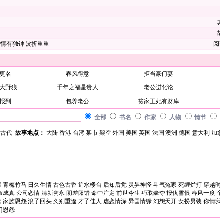
情有独钟
波折重重
阅
更名
春风得意
拒当豪门妻
大野狼
千年之福星贵人
老公进化论
报到
包养老公
贫家王妃有财库
全部
书名
作家
人物
情节
古代
故事地点：
大陆
香港
台湾
某市
架空
外国
美国
英国
法国
澳洲
德国
意大利
加
情
青梅竹马
日久生情
古色古香
近水楼台
后知后觉
灵异神怪
斗气冤家
死缠烂打
穿越
假成真
公司恋情
清新隽永
阴差阳错
命中注定
前世今生
巧取豪夺
报仇雪恨
春风一度
卖
家族恩怨
浪子回头
久别重逢
才子佳人
虐恋情深
异国情缘
幻想天开
女扮男装
你情
门恩怨