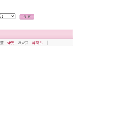
上薰
绿光
凌淑芬
梅贝儿