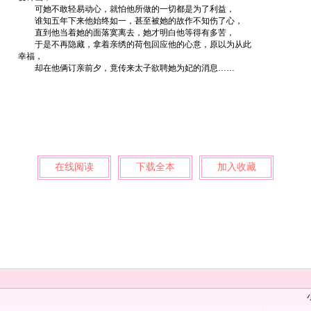
可她不敢轻易动心，就怕他所做的一切都是为了利益，
谁知五年下来他始终如一，甚至被她的故作不知伤了心，
直到他当着她的面落寞离去，她才明白他等得有多苦，
于是不再隐藏，拿着亲绣的荷包回应他的心意，原以为从此
幸福，
却在他俩订亲前夕，竟传来太子欲聘她为妃的消息……
在线阅读
下载全本
加入收藏