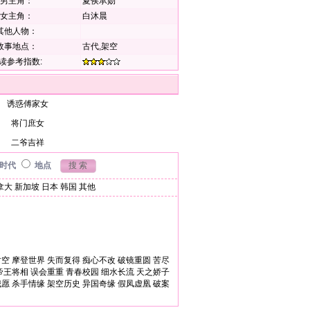
男主角：
夏侯承勋
女主角：
白沐晨
其他人物：
故事地点：
古代,架空
读参考指数:
诱惑傅家女
将门庶女
二爷吉祥
时代
地点
拿大
新加坡
日本
韩国
其他
时空
摩登世界
失而复得
痴心不改
破镜重圆
苦尽
帝王将相
误会重重
青春校园
细水长流
天之娇子
我愿
杀手情缘
架空历史
异国奇缘
假凤虚凰
破案