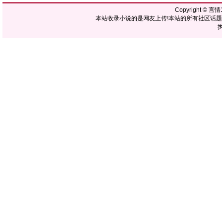
Copyright ©
言情1
本站收录小说的是网友上传!本站的所有社区话
执