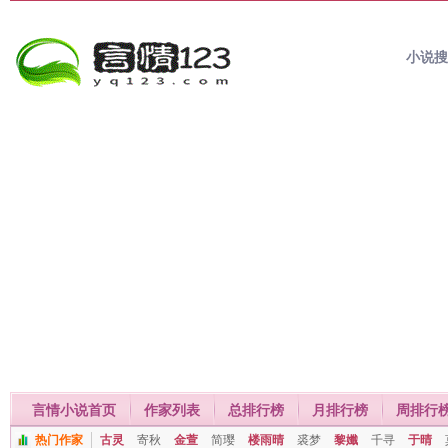
小说
言情小说首页
作家列表
总排行榜
月排行榜
周排行
热门作家
古灵
寄秋
金萱
简璎
楼雨晴
裘梦
黎孅
千寻
于晴