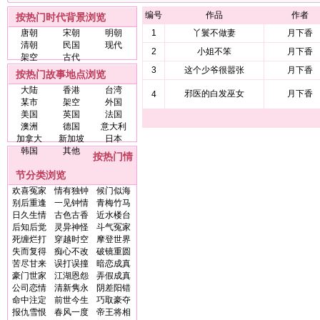
编号
作品
作者
按热门时代背景浏览
唐朝
宋朝
明朝
1
丫鬟不做妻
月下香
清朝
民国
现代
2
小姐不笨
月下香
架空
古代
3
这个少爷很嚣张
月下香
按热门故事地点浏览
大陆
香港
台湾
邪医的白发巫女
月下香
4
某市
架空
外国
美国
英国
法国
澳洲
德国
意大利
加拿大
新加坡
日本
韩国
其他
按热门情
节分类浏览
欢喜冤家
情有独钟
候门似海
别后重逢
一见钟情
青梅竹马
日久生情
古色古香
近水楼台
后知后觉
灵异神怪
斗气冤家
死缠烂打
穿越时空
摩登世界
失而复得
痴心不改
破镜重圆
苦尽甘来
误打误撞
暗恋成真
豪门世家
江湖恩怨
弄假成真
公司恋情
清新隽永
阴差阳错
命中注定
前世今生
巧取豪夺
报仇雪恨
春风一度
帝王将相