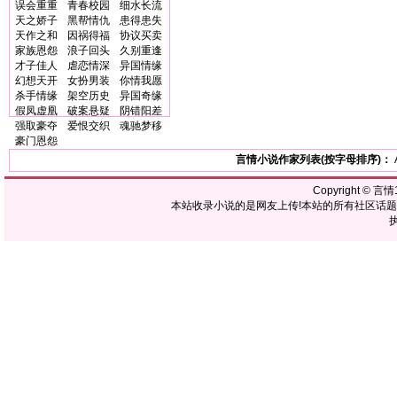
误会重重
青春校园
细水长流
天之娇子
黑帮情仇
患得患失
天作之和
因祸得福
协议买卖
家族恩怨
浪子回头
久别重逢
才子佳人
虐恋情深
异国情缘
幻想天开
女扮男装
你情我愿
杀手情缘
架空历史
异国奇缘
假凤虚凰
破案悬疑
阴错阳差
强取豪夺
爱恨交织
魂驰梦移
豪门恩怨
言情小说作家列表(按字母排序)：
Copyright ©
言情1
本站收录小说的是网友上传!本站的所有社区话
执