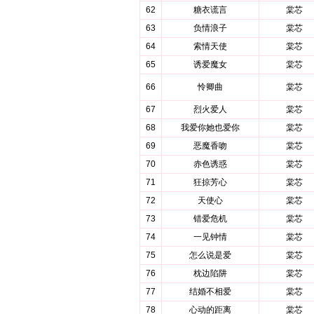
62
糖衣谎言
棠芯
63
负情浪子
棠芯
64
索情天使
棠芯
65
诱爱魔女
棠芯
66
怜卿曲
棠芯
67
烈火爱人
棠芯
68
我爱你她也爱你
棠芯
69
恶魔香吻
棠芯
70
赤色诱惑
棠芯
71
狂掠芳心
棠芯
72
天使心
棠芯
73
错爱危机
棠芯
74
一见钟情
棠芯
75
怎么说是爱
棠芯
76
枕边陷阱
棠芯
77
结婚不相爱
棠芯
78
心动的距离
棠芯