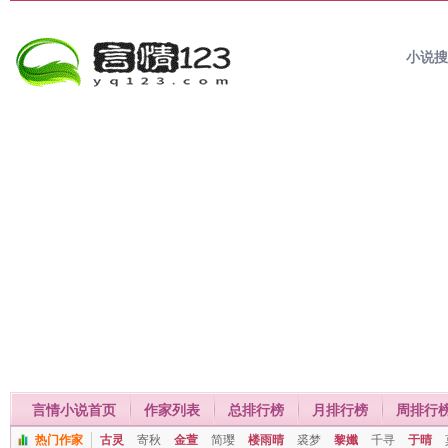
小说
言情小说首页
作家列表
总排行榜
月排行榜
周排行
热门作家
古灵
寄秋
金萱
简璎
楼雨晴
裘梦
黎孅
千寻
于晴