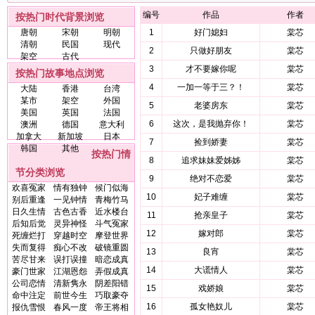
编号
作品
作者
按热门时代背景浏览
唐朝
宋朝
明朝
1
好门媳妇
棠芯
清朝
民国
现代
2
只做好朋友
棠芯
架空
古代
3
才不要嫁你呢
棠芯
按热门故事地点浏览
4
一加一等于三？！
棠芯
大陆
香港
台湾
某市
架空
外国
5
老婆房东
棠芯
美国
英国
法国
6
这次，是我抛弃你！
棠芯
澳洲
德国
意大利
加拿大
新加坡
日本
7
捡到娇妻
棠芯
韩国
其他
按热门情
8
追求妹妹爱姊姊
棠芯
节分类浏览
9
绝对不恋爱
棠芯
欢喜冤家
情有独钟
候门似海
10
妃子难缠
棠芯
别后重逢
一见钟情
青梅竹马
日久生情
古色古香
近水楼台
11
抢亲皇子
棠芯
后知后觉
灵异神怪
斗气冤家
12
嫁对郎
棠芯
死缠烂打
穿越时空
摩登世界
失而复得
痴心不改
破镜重圆
13
良宵
棠芯
苦尽甘来
误打误撞
暗恋成真
14
大谎情人
棠芯
豪门世家
江湖恩怨
弄假成真
公司恋情
清新隽永
阴差阳错
15
戏娇娘
棠芯
命中注定
前世今生
巧取豪夺
16
孤女艳奴儿
棠芯
报仇雪恨
春风一度
帝王将相