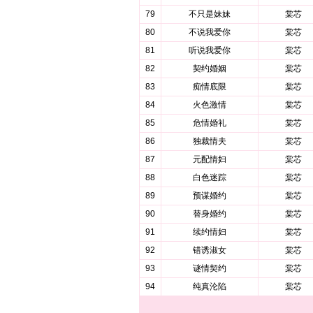
79
不只是妹妹
棠芯
80
不说我爱你
棠芯
81
听说我爱你
棠芯
82
契约婚姻
棠芯
83
痴情底限
棠芯
84
火色激情
棠芯
85
危情婚礼
棠芯
86
独裁情夫
棠芯
87
元配情妇
棠芯
88
白色迷踪
棠芯
89
预谋婚约
棠芯
90
替身婚约
棠芯
91
续约情妇
棠芯
92
错诱淑女
棠芯
93
谜情契约
棠芯
94
纯真沦陷
棠芯