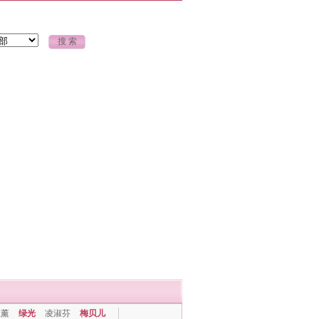
上薰
绿光
凌淑芬
梅贝儿