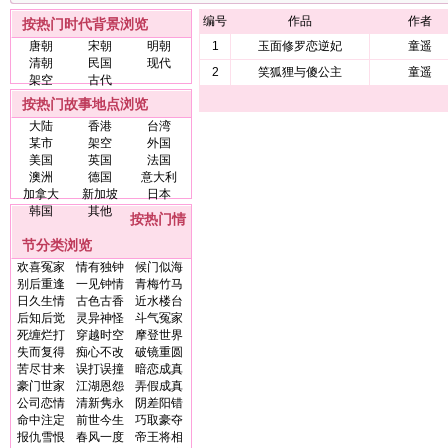
编号
作品
作者
按热门时代背景浏览
唐朝
宋朝
明朝
1
玉面修罗恋逆妃
童遥
清朝
民国
现代
2
笑狐狸与傻公主
童遥
架空
古代
按热门故事地点浏览
大陆
香港
台湾
某市
架空
外国
美国
英国
法国
澳洲
德国
意大利
加拿大
新加坡
日本
韩国
其他
按热门情
节分类浏览
欢喜冤家
情有独钟
候门似海
别后重逢
一见钟情
青梅竹马
日久生情
古色古香
近水楼台
后知后觉
灵异神怪
斗气冤家
死缠烂打
穿越时空
摩登世界
失而复得
痴心不改
破镜重圆
苦尽甘来
误打误撞
暗恋成真
豪门世家
江湖恩怨
弄假成真
公司恋情
清新隽永
阴差阳错
命中注定
前世今生
巧取豪夺
报仇雪恨
春风一度
帝王将相