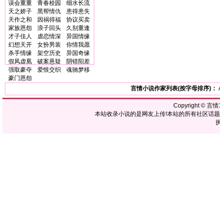
误会重重
青春校园
细水长流
天之娇子
黑帮情仇
患得患失
天作之和
因祸得福
协议买卖
家族恩怨
浪子回头
久别重逢
才子佳人
虐恋情深
异国情缘
幻想天开
女扮男装
你情我愿
杀手情缘
架空历史
异国奇缘
假凤虚凰
破案悬疑
阴错阳差
强取豪夺
爱恨交织
魂驰梦移
豪门恩怨
言情小说作家列表(按字母排序)：
Copyright ©
言情1
本站收录小说的是网友上传!本站的所有社区话
执