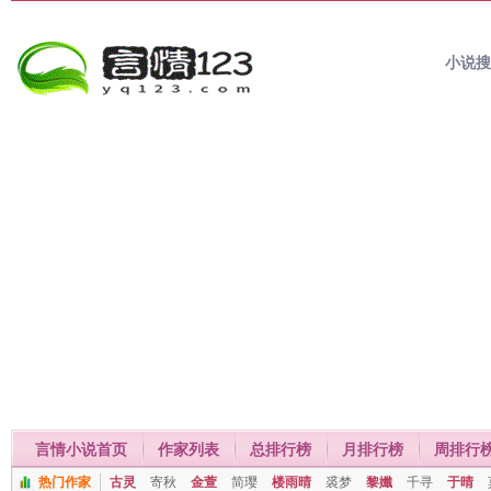
小说
言情小说首页
作家列表
总排行榜
月排行榜
周排行
热门作家
古灵
寄秋
金萱
简璎
楼雨晴
裘梦
黎孅
千寻
于晴