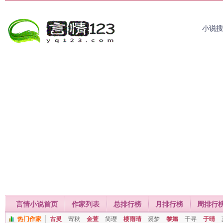
小说
言情小说首页
作家列表
总排行榜
月排行榜
周排行
热门作家
古灵
寄秋
金萱
简璎
楼雨晴
裘梦
黎孅
千寻
于晴