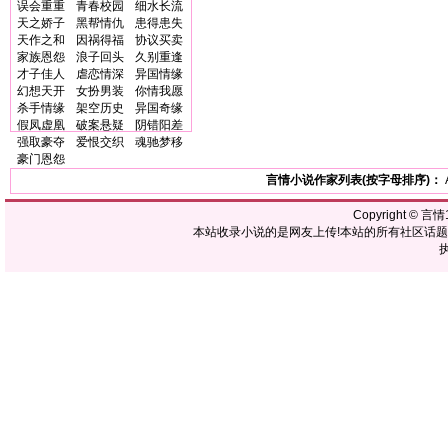
误会重重
青春校园
细水长流
天之娇子
黑帮情仇
患得患失
天作之和
因祸得福
协议买卖
家族恩怨
浪子回头
久别重逢
才子佳人
虐恋情深
异国情缘
幻想天开
女扮男装
你情我愿
杀手情缘
架空历史
异国奇缘
假凤虚凰
破案悬疑
阴错阳差
强取豪夺
爱恨交织
魂驰梦移
豪门恩怨
言情小说作家列表(按字母排序)：
Copyright ©
言情1
本站收录小说的是网友上传!本站的所有社区话
执