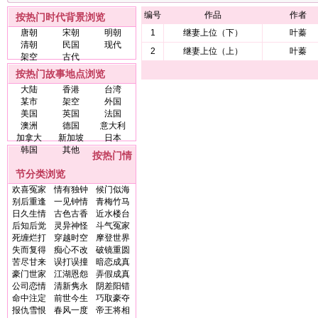
编号
作品
作者
按热门时代背景浏览
唐朝
宋朝
明朝
1
继妻上位（下）
叶蓁
清朝
民国
现代
2
继妻上位（上）
叶蓁
架空
古代
按热门故事地点浏览
大陆
香港
台湾
某市
架空
外国
美国
英国
法国
澳洲
德国
意大利
加拿大
新加坡
日本
韩国
其他
按热门情
节分类浏览
欢喜冤家
情有独钟
候门似海
别后重逢
一见钟情
青梅竹马
日久生情
古色古香
近水楼台
后知后觉
灵异神怪
斗气冤家
死缠烂打
穿越时空
摩登世界
失而复得
痴心不改
破镜重圆
苦尽甘来
误打误撞
暗恋成真
豪门世家
江湖恩怨
弄假成真
公司恋情
清新隽永
阴差阳错
命中注定
前世今生
巧取豪夺
报仇雪恨
春风一度
帝王将相