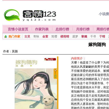
小说
言情小说首页
作家列表
总排行榜
月排行榜
周排行
热门作家
古灵
寄秋
金萱
简璎
楼雨晴
裘梦
黎孅
千寻
于晴
嫁狗随狗
作者：
莫颜
内容简介：
天哪！他是造了什么孽？为何
他就从风度翩翩的美男子变成
不但被亲爱的老妈追杀、被捕
还被自家公司的停车场管理员
最后居然还倒楣的落入了合伙
原以为这个名字很菜市场、个
平日老是跟他水火不容，肯定
谁知她不但收留他，还对他温
反正他现在是只走投无路的
总得先找个安全又能遮风避雨
既然男人婆喜欢狗，暂时待
而她也不负他所望，喂他吃饭