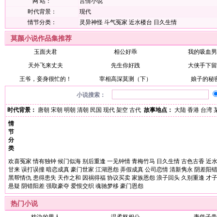
网 站：
言情小说
时代背景：
现代
情节分类：
灵异神怪
斗气冤家
近水楼台
日久生情
莫颜小说作品集推荐
玉面夫君
相公好乖
我的吸血男
天外飞来丈夫
先生你好跩
大侠手下留
王爷，妾身很忙的！
宰相高深莫测（下）
娘子的秘
小说搜索：
时代背景：
唐朝
宋朝
明朝
清朝
民国
现代
架空
古代
故事地点：
大陆
香港
台湾
情
节
分
类
欢喜冤家
情有独钟
候门似海
别后重逢
一见钟情
青梅竹马
日久生情
古色古香
近
甘来
误打误撞
暗恋成真
豪门世家
江湖恩怨
弄假成真
公司恋情
清新隽永
阴差阳
黑帮情仇
患得患失
天作之和
因祸得福
协议买卖
家族恩怨
浪子回头
久别重逢
才
悬疑
阴错阳差
强取豪夺
爱恨交织
魂驰梦移
豪门恩怨
热门小说