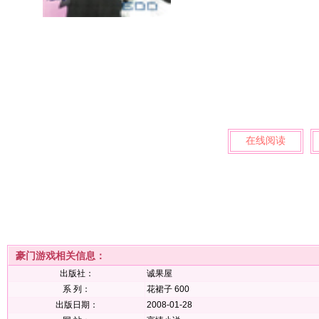
在线阅读
豪门游戏相关信息：
出版社：
诚果屋
系 列：
花裙子 600
出版日期：
2008-01-28