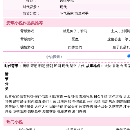
网 站：
言情小说
时代背景：
现代
情节分类：
斗气冤家
情逢对手
安琪小说作品集推荐
背叛游戏
就是你了，驸马
主人，别喂
背叛婚约
恶魔
这位公主，够
骗情游戏
肉体契约
皇子真是乱
小说搜索：
时代背景：
唐朝
宋朝
明朝
清朝
民国
现代
架空
古代
故事地点：
大陆
香港
台湾
情
节
分
类
欢喜冤家
情有独钟
候门似海
别后重逢
一见钟情
青梅竹马
日久生情
古色古香
近
甘来
误打误撞
暗恋成真
豪门世家
江湖恩怨
弄假成真
公司恋情
清新隽永
阴差阳
黑帮情仇
患得患失
天作之和
因祸得福
协议买卖
家族恩怨
浪子回头
久别重逢
才
悬疑
阴错阳差
强取豪夺
爱恨交织
魂驰梦移
豪门恩怨
热门小说